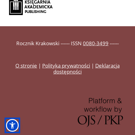
Rocznik Krakowski ------ ISSN
0080-3499
------
O stronie
|
Polityka prywatności
|
Deklaracja
dostępności