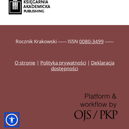
Rocznik Krakowski ------ ISSN
0080-3499
------
O stronie
|
Polityka prywatności
|
Deklaracja
dostępności