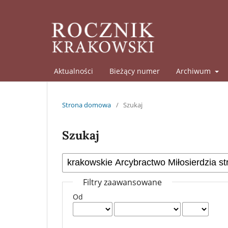
Aktualności
Bieżący numer
Archiwum
Strona domowa
/
Szukaj
Szukaj
Filtry zaawansowane
Od