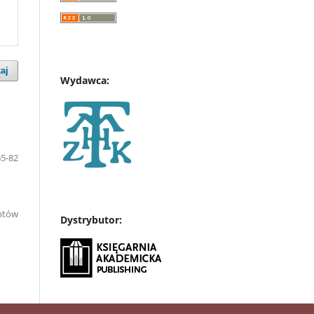
aj
Wydawca:
65-82
entów
Dystrybutor: