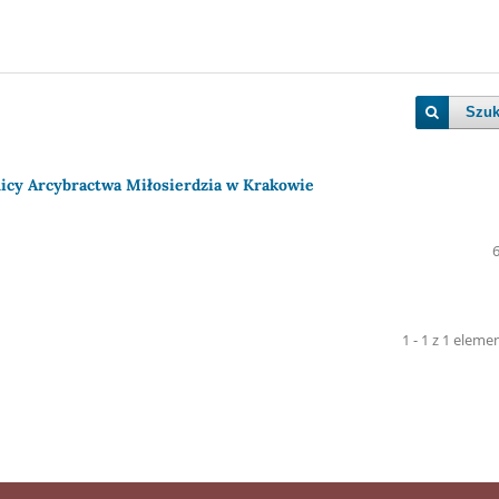
Szuk
icy Arcybractwa Miłosierdzia w Krakowie
1 - 1 z 1 elem