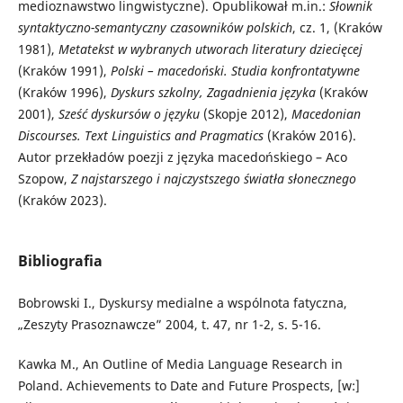
medioznawstwo lingwistyczne). Opublikował m.in.:
Słownik
syntaktyczno-semantyczny czasowników polskich
, cz. 1, (Kraków
1981),
Metatekst w wybranych utworach literatury dziecięcej
(Kraków 1991),
Polski – macedoński. Studia konfrontatywne
(Kraków 1996),
Dyskurs szkolny, Zagadnienia języka
(Kraków
2001),
Sześć dyskursów o języku
(Skopje 2012),
Macedonian
Discourses. Text Linguistics and Pragmatics
(Kraków 2016).
Autor przekładów poezji z języka macedońskiego – Aco
Szopow,
Z najstarszego i najczystszego światła słonecznego
(Kraków 2023).
Bibliografia
Bobrowski I., Dyskursy medialne a wspólnota fatyczna,
„Zeszyty Prasoznawcze” 2004, t. 47, nr 1-2, s. 5-16.
Kawka M., An Outline of Media Language Research in
Poland. Achievements to Date and Future Prospects, [w:]