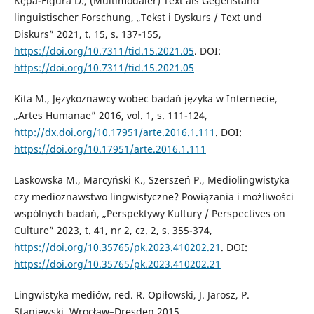
Kępa-Figura D., (Multimodaler) Text als Gegenstand
linguistischer Forschung, „Tekst i Dyskurs / Text und
Diskurs” 2021, t. 15, s. 137-155,
https://doi.org/10.7311/tid.15.2021.05
. DOI:
https://doi.org/10.7311/tid.15.2021.05
Kita M., Językoznawcy wobec badań języka w Internecie,
„Artes Humanae” 2016, vol. 1, s. 111-124,
http://dx.doi.org/10.17951/arte.2016.1.111
. DOI:
https://doi.org/10.17951/arte.2016.1.111
Laskowska M., Marcyński K., Szerszeń P., Mediolingwistyka
czy medioznawstwo lingwistyczne? Powiązania i możliwości
wspólnych badań, „Perspektywy Kultury / Perspectives on
Culture” 2023, t. 41, nr 2, cz. 2, s. 355-374,
https://doi.org/10.35765/pk.2023.410202.21
. DOI:
https://doi.org/10.35765/pk.2023.410202.21
Lingwistyka mediów, red. R. Opiłowski, J. Jarosz, P.
Staniewski, Wrocław–Dresden 2015.