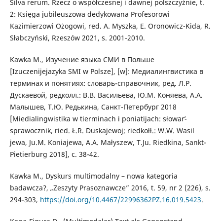
Silva rerum. Rzecz o współczesnej i dawnej polszczyźnie, t.
2: Księga jubileuszowa dedykowana Profesorowi
Kazimierzowi Ożogowi, red. A. Myszka, E. Oronowicz-Kida, R.
Słabczyński, Rzeszów 2021, s. 2001-2010.
Kawka M., Изучение языка СМИ в Польше
[Izuczenijejazyka SMI w Polsze], [w]: Медиалингвистика в
терминах и понятиях: словарь-справочник, ред. Л.Р.
Дускаевой, редколл.: В.В. Васильева, Ю.М. Коняева, А.А.
Малышев, Т.Ю. Редькина, Санкт-Петербург 2018
[Miedialingwistika w tierminach i poniatijach: słowarʹ-
sprawocznik, ried. Ł.R. Duskajewoj; riedkołł.: W.W. Wasil
jewa, Ju.M. Koniajewa, A.A. Małyszew, T.Ju. Riedʹkina, Sankt-
Pietierburg 2018], с. 38-42.
Kawka M., Dyskurs multimodalny – nowa kategoria
badawcza?, „Zeszyty Prasoznawcze” 2016, t. 59, nr 2 (226), s.
294-303,
https://doi.org/10.4467/22996362PZ.16.019.5423
.