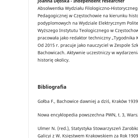
Joanna Dębska - Independent researcher
Absolwentka Wydziału Filologiczno-Historyczneg
Pedagogicznej w Częstochowie na kierunku histo
podyplomowych na Wydziale Elektrycznym Politec
Wyższego Instytutu Teologicznego w Częstochowi
pracowała jako redaktor techniczny „Tygodnika K
Od 2015 r. pracuje jako nauczyciel w Zespole S
Bachowicach. Aktywnie uczestniczy w wydarzenia
historię okolicy.
Bibliografia
Gołba F., Bachowice dawniej a dziś, Kraków 1939
Nowa encyklopedia powszechna PWN, t. 3, Wars
Ulmer N. (red.), Statystyka Stowarzyszeń Zarob
Galicyi z W. Księstwem Krakowskiem za Rok 1909,