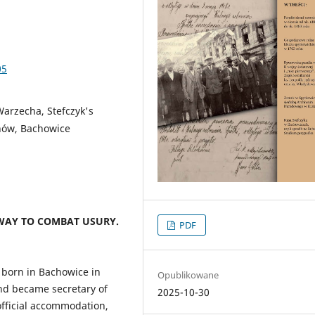
05
Warzecha, Stefczyk's
chów, Bachowice
 WAY TO COMBAT USURY.
PDF
s born in Bachowice in
Opublikowane
nd became secretary of
2025-10-30
official accommodation,