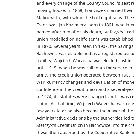
and every change of the County Council's seat re
moving house. In 1858, Franciszek married Ewa
Malinowska, with whom he had eight sons. The 
Franciszek Jan Kazimierz, born in 1861, who lat
named after him after his death, Stefczyk's Credi
union modelled on Raiffeisen's was established 
in 1890. Several years later, in 1907, the Saving
Bachowice was established as a registered assoc
liability. Wojciech Warzecha was elected cashier
until 1915, when he was called up for service i
army. The credit union operated between 1907 a
War, currency changes and devaluation of money 
confidence in the credit union and a several-year
In 1924, its statutes were changed, and it was r
Union. At that time, Wojciech Warzecha was re-e
few years later he also became the mayor of the 
Administrative decisions by the authorities led t
Stefczyk's Credit Union in Bachowice into the cr
It was then absorbed by the Cooperative Bank i