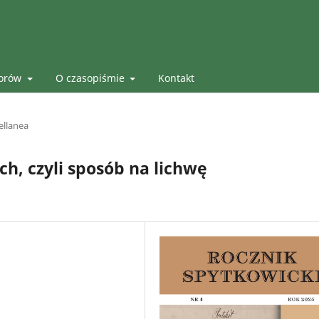
torów
O czasopiśmie
Kontakt
ellanea
h, czyli sposób na lichwę