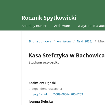
Rocznik Spytkowicki
Aktualny numer
Archiwum
Wytyczne dla au
Strona domowa
/
Archiwum
/
Nr 4 (2025)
/
Misc
Kasa Stefczyka w Bachowicac
Studium przypadku
Kazimierz Dębski
Independent researcher
https://orcid.org/0009-0006-4700-6209
Joanna Dębska