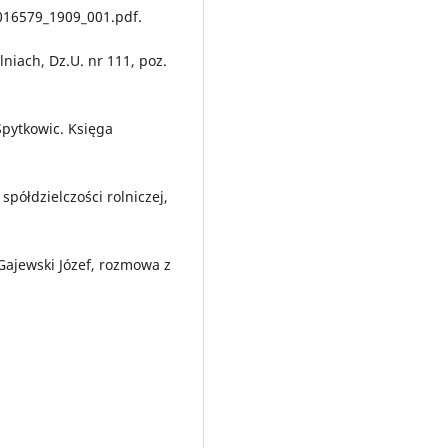
016579_1909_001.pdf.
lniach, Dz.U. nr 111, poz.
 Spytkowic. Księga
 spółdzielczości rolniczej,
ajewski Józef, rozmowa z