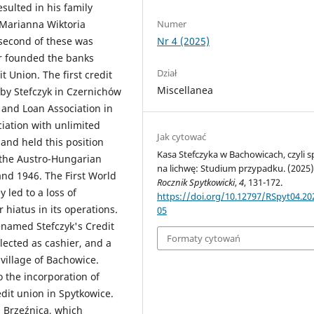
sulted in his family
Numer
 Marianna Wiktoria
Nr 4 (2025)
second of these was
er founded the banks
Dział
t Union. The first credit
Miscellanea
by Stefczyk in Czernichów
s and Loan Association in
iation with unlimited
Jak cytować
 and held this position
Kasa Stefczyka w Bachowicach, czyli 
n the Austro-Hungarian
na lichwę: Studium przypadku. (2025)
nd 1946. The First World
Rocznik Spytkowicki
,
4
, 131-172.
led to a loss of
https://doi.org/10.12797/RSpyt04.202
 hiatus in its operations.
05
enamed Stefczyk's Credit
Formaty cytowań
lected as cashier, and a
village of Bachowice.
o the incorporation of
edit union in Spytkowice.
n Brzeźnica, which