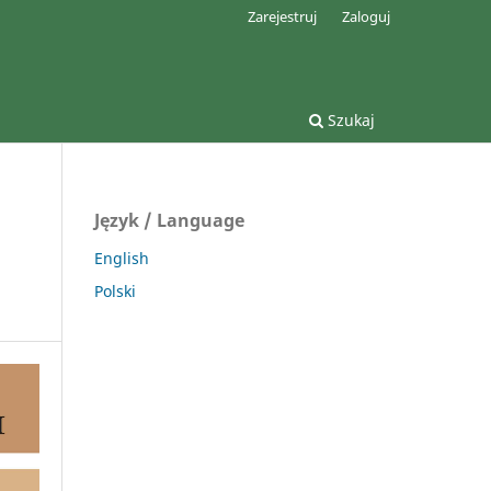
Zarejestruj
Zaloguj
Szukaj
Język / Language
English
Polski