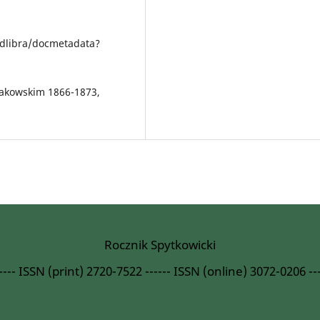
/dlibra/docmetadata?
akowskim 1866-1873,
Rocznik Spytkowicki
----- ISSN (print) 2720-7522 ------ ISSN (online) 3072-0206 ---