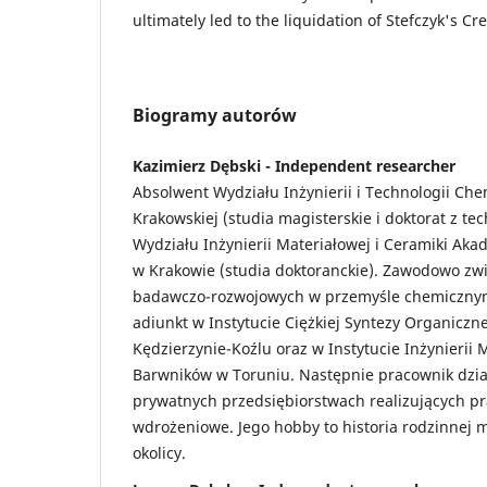
ultimately led to the liquidation of Stefczyk's C
Biogramy autorów
Kazimierz Dębski - Independent researcher
Absolwent Wydziału Inżynierii i Technologii Chem
Krakowskiej (studia magisterskie i doktorat z te
Wydziału Inżynierii Materiałowej i Ceramiki Aka
w Krakowie (studia doktoranckie). Zawodowo zwi
badawczo-rozwojowych w przemyśle chemicznym
adiunkt w Instytucie Ciężkiej Syntezy Organiczn
Kędzierzynie-Koźlu oraz w Instytucie Inżynierii
Barwników w Toruniu. Następnie pracownik dzia
prywatnych przedsiębiorstwach realizujących p
wdrożeniowe. Jego hobby to historia rodzinnej mi
okolicy.