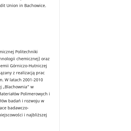
redit Union in Bachowice.
icznej Politechniki
chnologii chemicznej) oraz
demii Górniczo-Hutniczej
ązany z realizacją prac
. W latach 2001-2010
ej „Blachownia” w
 Materiałów Polimerowych i
łów badań i rozwoju w
race badawczo-
ejscowości i najbliższej