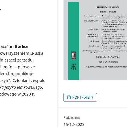
1
sa" in Gorlice
Stowarzyszeniem „Ruska
dniczącej zarządu.
 lem.fm – pierwsze
lem.fm, publikuje
usyn”. Członkini zespołu
ka języka łemkowskiego
.
rodowego w 2020 r.
PDF (Polish)
Published
15-12-2023