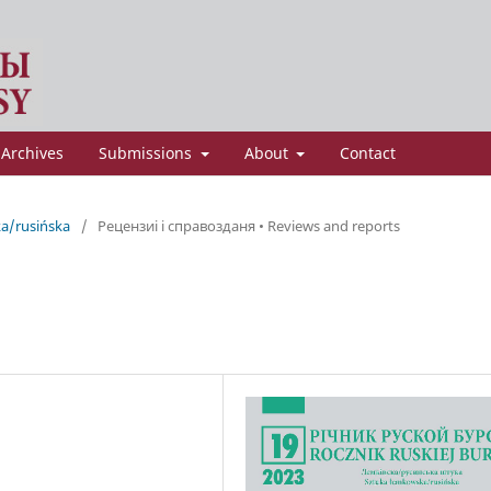
Archives
Submissions
About
Contact
ka/rusińska
/
Рецензиi i справозданя • Reviews and reports