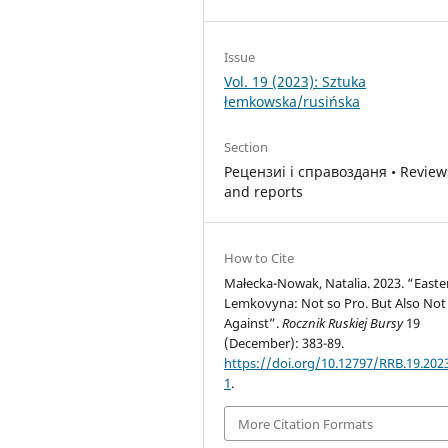
Issue
Vol. 19 (2023): Sztuka
łemkowska/rusińska
Section
Рецензиi i справозданя • Review
and reports
How to Cite
Małecka-Nowak, Natalia. 2023. “Easte
Lemkovyna: Not so Pro. But Also Not
Against”.
Rocznik Ruskiej Bursy
19
(December): 383-89.
https://doi.org/10.12797/RRB.19.2023
1
.
More Citation Formats