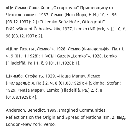
«Ци Лемко-Союз Хоче „Отторгнути” Пряшевщину от
Чехословакии». 1937. Лемко (Нью Йорк, Н.Й.) 10, ч. 96
(03.12.1937): 2 [«Ci Lemko-Soûz Hoče „Ottorgnuti”
Prâševŝinu ot Čehoslovakii». 1937. Lemko (Nʹû Jork, N.J.) 10, č.
96 (03.12.1937): 2].
«Цѣли Газеты „Лемко”». 1928. Лемко (Филадельфія, Па.) 1,
ч. 9 (01.11.1928): 1 [«Cѣli Gazety „Lemko”». 1928. Lemko
(Filadelʹfіâ, Pa.) 1, č. 9 (01.11.1928): 1].
Шкимба, Стефанъ. 1929. «Наша Мапа». Лемко
(Филадельфія, Па.) 2, ч. 8 (01.08.1929): 4 [Škimba, Stefanʺ.
1929. «Naša Mapa». Lemko (Filadelʹfіâ, Pa.) 2, č. 8
(01.08.1929): 4].
Anderson, Benedict. 1999. Imagined Communities.
Reflections on the Origin and Spread of Nationalism. 2. выд.
London–New York: Verso.