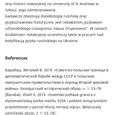
oraz historii nowożytnej na University of St Andrews w
Szkocji. Jego zainteresowania
badawcze obejmują dialektologię rusińską oraz
językoznawstwo historyczne. Jest redaktorem językowym
użhorodzkiego czasopisma „Наша Отцюзнина”. W ramach
działalności redakcyjnej uczestniczy także w pracach nad
kodyfikacją języka rusińskiego na Ukrainie.
References
Барабаш, Виталий В. 2019. «Советско-польская граница в
дипломатической борьбе между СССР и польским
эмигрантским правительством в период Второй мировой
войны». Белорусский исторический обзор, ч. 1: 53–78
[Barabaš, Vitaliĭ V. 2019. «Sovetsko-polʹskaâ granica v
diplomatičeskoj borʹbe meždu SSSR i polʹskim èmigrantskim
pravitelʹstvom v period Vtoroj mirovoj vojny». Belorusskij
istoričeskij obzor, č. 1: 53–78].