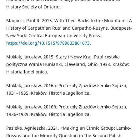
History Society of Ontario.
Magocsi, Paul R. 2015. With Their Backs to the Mountains. A
History of Carpathian Rus’ and Carpatho-Rusyns. Budapest–
New York: Central European University Press.
https://doi.org/10.1515/9789633861073
.
Moklak, Jarosław. 2015. Stary i Nowy Kraj. Publicystyka
polityczna Wania Hunianki, Cleveland, Ohio, 1933. Kraków:
Historia Iagellonica.
Moklak, Jarosław. 2016а. Protokoły Zjazdów Łemko-Sojuzu,
1931–1935. Kraków: Historia Iagellonica.
Moklak, Jarosław. 2016б. Protokoły Zjazdów Łemko-Sojuzu,
1936–1939. Kraków: Historia Iagellonica.
Pasieka, Agnieszka. 2021. «Making an Ethnic Group: Lemko-
Rusyns and the Minority Question in the Second Polish