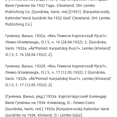
Ваня Гунянки На 1932 Годъ. Cleveland, OH: Lemko
Publishing Co. [Gunânka, Vanʹo, red.][1931]. [Karpatorusskіj
Kalendarʹ Vanâ Gunânki Na 1932 Godʺ. Cleveland, OH: Lemko
Publishing Co.]
Гунянка, Ваньо. 1932а. «Якъ Помочи Карпатской Руси?».
Лемко (Кливландъ, О.) 5, ч. 16 (28.04.1932): 2. [Gunânka,
Vanʹo. 1932a. «Âkʺ Pomoči Karpatskoj Rusi?». Lemko (Klivlandʺ,
O.) 5, č. 16 (28.04.1932): 2].
Гунянка, Ваньо. 1932б. «Якъ Помочи Карпатской Руси?».
Лемко (Кливландъ, О.) 5, ч. 17 (12.05.1932): 2 [Gunânka,
Vanʹo. 1932b. «Âkʺ Pomoči Karpatskoj Rusi?». Lemko (Klivlandʺ,
O.) 5, č. 17 (12.05.1932): 2].
[Гунянка, Ваньо, ред.] 1933а. Карпаторусский Календар
Ваня Гунянкы на 1934. Кливланд, О.: Лемко-Союз
[Gunânka, Vanʹo, red.] 1933а [Karpatorusskij Kalendar Vanâ
Gunânky na 1934. Klivland, O.: Lemko-Soûz].