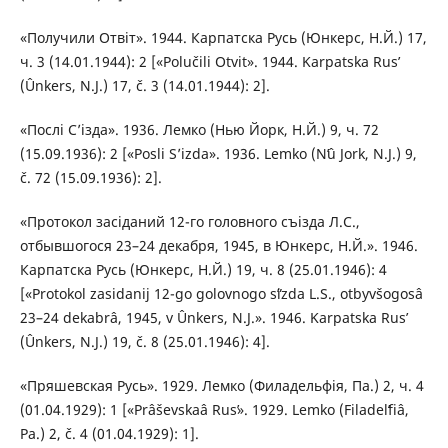
«Получили Отвіт». 1944. Карпатска Русь (Юнкерс, Н.Й.) 17,
ч. 3 (14.01.1944): 2 [«Polučili Otvіt». 1944. Karpatska Rusʹ
(Ûnkers, N.J.) 17, č. 3 (14.01.1944): 2].
«Послі С’ізда». 1936. Лемко (Нью Йорк, Н.Й.) 9, ч. 72
(15.09.1936): 2 [«Poslі S’іzda». 1936. Lemko (Nʹû Jork, N.J.) 9,
č. 72 (15.09.1936): 2].
«Протокол засіданий 12-го головного съізда Л.С.,
отбывшогося 23–24 декабря, 1945, в Юнкерс, Н.Й.». 1946.
Карпатска Русь (Юнкерс, Н.Й.) 19, ч. 8 (25.01.1946): 4
[«Protokol zasіdanij 12-go golovnogo sʺіzda L.S., otbyvšogosâ
23–24 dekabrâ, 1945, v Ûnkers, N.J.». 1946. Karpatska Rusʹ
(Ûnkers, N.J.) 19, č. 8 (25.01.1946): 4].
«Пряшевская Русь». 1929. Лемко (Филадельфія, Па.) 2, ч. 4
(01.04.1929): 1 [«Prâševskaâ Rusʹ». 1929. Lemko (Filadelʹfіâ,
Pa.) 2, č. 4 (01.04.1929): 1].