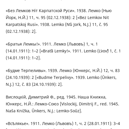
«Без Лемков Ніт Карпатской Руси». 1938. Лемко (Нью
Йорк, Н.Й.) 11, ч. 95 (02.12.1938): 2 [«Bez Lemkov Nіt
Karpatskoj Rusi». 1938. Lemko (Nʹû Jork, N.J.) 11, č. 95
(02.12.1938): 2].
«Братья Лемкы!». 1911. Лемко (Львовъ) 1, ч. 1
(14.01.1911): 1–2 [«Bratʹâ Lemky!». 1911. Lemko (Lʹvovʺ) 1, č. 1
(14.01.1911): 1–2].
«Будме Терпеливы». 1939. Лемко (Юнкерс, Н.Й.) 12, ч. 83
(24.10.1939): 2 [«Budme Terpelivy». 1939. Lemko (Ûnkers,
N.J.) 12, č. 83 (24.10.1939): 2].
Вислоцкій, Димитрий Ф., ред. 1945. Наша Книжка,
Юнкерс, Н.Й.: Лемко-Союз [Vislockіj, Dimitrij F., red. 1945.
Naša Knižka, Ûnkers, N.J.: Lemko-Soûz].
«Всѣлякье». 1911. Лемко (Львовъ) 1, ч. 2 (28.01.1911): 3–4