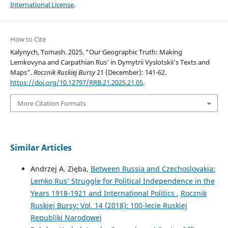
International License
.
How to Cite
Kalynych, Tomash. 2025. “Our Geographic Truth: Making
Lemkovyna and Carpathian Rus’ in Dymytrii Vyslotskii’s Texts and
Maps”.
Rocznik Ruskiej Bursy
21 (December): 141-62.
https://doi.org/10.12797/RRB.21.2025.21.05
.
More Citation Formats
Similar Articles
Andrzej A. Zięba,
Between Russia and Czechoslovakia:
Lemko Rus’ Struggle for Political Independence in the
Years 1918-1921 and International Politics
,
Rocznik
Ruskiej Bursy: Vol. 14 (2018): 100-lecie Ruskiej
Republiki Narodowej