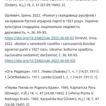
(Ûnkers, N.J.) 18, č. 51 (07.09.1945): 2].
Орлевич, Ірина. 2022. «Розкол у середовищі русофілів і
заснування Русскої аграрної партії в 1927 році». Україна:
культурна спадщина, національна свідомість,
державність, ч. 36: 69–93.
https://doi.org/10.33402/ukr.2022-36-69-93
[Orlevič, Іrina.
2022. «Rozkol u seredoviŝі rusofіlіv і zasnuvannâ Russkoї
agrarnoї partії v 1927 rocі». Ukraїna: kulʹturna spadŝina,
nacіonalʹna svіdomіstʹ, deržavnіstʹ, č. 36: 69–93.
https://doi.org/10.33402/ukr.2022-36-69-93
].
«Отъ Редакціи». 1911. Лемко (Львовъ) 1, ч. 1 (14.01.1911):
1 [«Otʺ Redakcіi». 1911. Lemko (Lʹvovʺ) 1, č. 1 (14.01.1911): 1].
«Первы Писма из Родного Краю». 1945. Карпатска Русь
(Юнкерс, Н.Й.) 18, ч. 47 (24.08.1945): 2 [«Pervy Pisma iz
Rodnogo Kraû». 1945. Karpatska Rusʹ (Ûnkers, N.J.) 18, č. 47
(24.08.1945): 2].