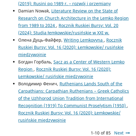
(2019): Rusini po 1989 r. – rozwój i przemiany
Damian Nowak,
Literature Review on the State of
Research on Church Architecture in the Lemko Region
from 1989 to 2024
,
Rocznik Ruskiej Bursy: Vol. 20
(2024): Studia łemkowskie/rusińskie w XXI w.
Олена Дуць-Файфер,
Writing Lemkovyna
,
Rocznik
Ruskiej Bursy: Vol. 16 (2020): Łemkowskie/ rusińskie
międzywojnie
Богдан Горбаль,
Sącz as a Center of Western Lemko
Region
,
Rocznik Ruskiej Bursy: Vol. 16 (2020):
Łemkowskie/ rusińskie międzywojnie
Володимир Фенич,
Ruthenians Lands South of the
Carpathians: Carpathian Ruthenians – Greek Catholics
of the Uzhhorod Union Tradition from International
Recognition (1919) To Communist Proselytism (1950)
,
Rocznik Ruskiej Bursy: Vol. 16 (2020): Łemkowskie/
rusińskie międzywojnie
1-10 of 85
Next