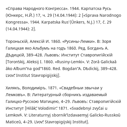
«Справа Народного Конгресса». 1944. Карпатска Русь
(Юнкерс, Н.Й.) 17, ч. 29 (14.04.1944): 2 [«Sprava Narodnogo
Kongressa». 1944. Karpatska Rusʹ (Ûnkers, N.J.) 17, č. 29
(14.04.1944): 2].
Тороньскій, Алексій И. 1860. «Русины-Лемки». В: Зоря
Галицкая яко Альбумъ на годъ 1860. Ред. Богданъ А.
Дѣдицкій, 389–428. Львовъ: Институт Ставропигійскій
[Toronʹskіj, Aleksіj I. 1860. «Rusiny-Lemki». V: Zorâ Galickaâ
âko Alʹbumʺ na godʺ 1860. Red. Bogdanʺ A. Dѣdickіj, 389–428.
Lʹvovʺ: Institut Stavropigіjskіj].
Хилякъ, Володиміръ. 1871. «Свадебныи звычаи у
Лемковъ». В: Литературный сборникъ издаваемый
Галицко-Русскою Матицею, 4–29. Львовъ: Ставропигійскій
Институт [Hilâkʺ, Volodimіrʺ. 1871. «Svadebnyi zvyčai u
Lemkovʺ». V: Literaturnyj sbornikʺ izdavaemyj Galicko-Russkoû
Maticeû, 4–29. Lʹvovʺ: Stavropigіjskіj Institut].