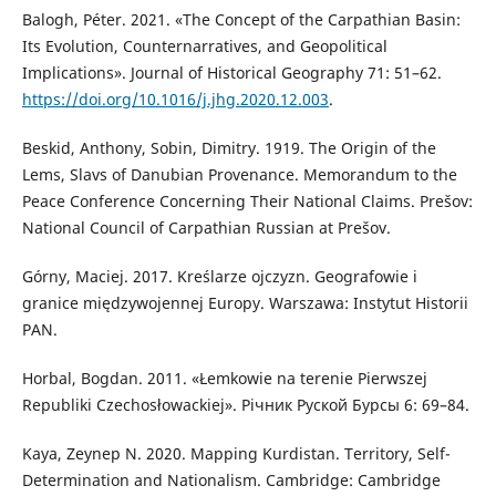
Balogh, Péter. 2021. «The Concept of the Carpathian Basin:
Its Evolution, Counternarratives, and Geopolitical
Implications». Journal of Historical Geography 71: 51–62.
https://doi.org/10.1016/j.jhg.2020.12.003
.
Beskid, Anthony, Sobin, Dimitry. 1919. The Origin of the
Lems, Slavs of Danubian Provenance. Memorandum to the
Peace Conference Concerning Their National Claims. Prešov:
National Council of Carpathian Russian at Prešov.
Górny, Maciej. 2017. Kreślarze ojczyzn. Geografowie i
granice międzywojennej Europy. Warszawa: Instytut Historii
PAN.
Horbal, Bogdan. 2011. «Łemkowie na terenie Pierwszej
Republiki Czechosłowackiej». Річник Руской Бурсы 6: 69–84.
Kaya, Zeynep N. 2020. Mapping Kurdistan. Territory, Self-
Determination and Nationalism. Cambridge: Cambridge