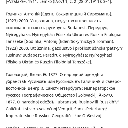
[«Vsѣlâkʹe». 1911. Lemko (Lʹvovʺ) 1, č. 2 (28.01.1911): 3–4].
Годинка, Антоній (Еденъ Сокырницькый Сирохманъ).
(1923) 2000. Утцюзнина, газдуство и прошлость
южнокарпатськыхъ русинувъ. Budapest. Передрук,
Nyíregyháza: Nyíregyházi Főiskola Ukrán és Ruszin Filológiai
Tanszéke [Godinka, Antonіj (Edenʺ Sokyrnicʹkyj Sirohmanʺ).
(1923) 2000. Utcûznina, gazdustvo i prošlostʹ ûžnokarpatsʹkyhʺ
rusinuvʺ. Budapest. Peredruk, Nyíregyháza: Nyíregyházi
Főiskola Ukrán és Ruszin Filológiai Tanszéke].
Головацкій, Яковъ Ѳ. 1877. О народной одеждѣ и
убранствѣ Русиновъ или Русскихъ въ Галичинѣ и сѣверо-
восточной Венгріи. Санкт-Петербургъ: Императорское
Русское Географическое Общество [Golovackіj, Âkovʺ Ѳ.
1877. O narodnoj odeždѣ i ubranstvѣ Rusinovʺ ili Russkihʺ vʺ
Galičinѣ i sѣvero-vostočnoj Vengrіi. Sankt-Peterburgʺ:
Imperatorskoe Russkoe Geografičeskoe Obŝestvo].