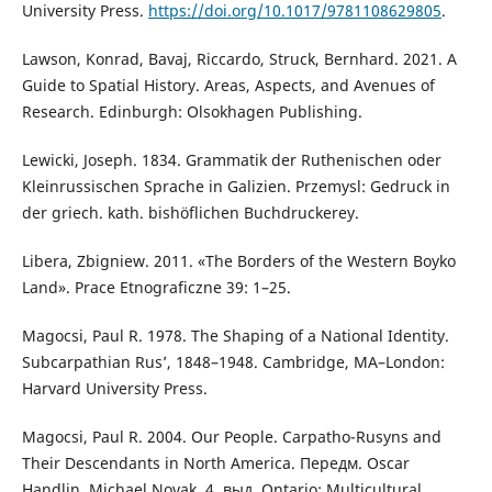
University Press.
https://doi.org/10.1017/9781108629805
.
Lawson, Konrad, Bavaj, Riccardo, Struck, Bernhard. 2021. A
Guide to Spatial History. Areas, Aspects, and Avenues of
Research. Edinburgh: Olsokhagen Publishing.
Lewicki, Joseph. 1834. Grammatik der Ruthenischen oder
Kleinrussischen Sprache in Galizien. Przemysl: Gedruck in
der griech. kath. bishöflichen Buchdruckerey.
Libera, Zbigniew. 2011. «The Borders of the Western Boyko
Land». Prace Etnograficzne 39: 1–25.
Magocsi, Paul R. 1978. The Shaping of a National Identity.
Subcarpathian Rus’, 1848–1948. Cambridge, MA–London:
Harvard University Press.
Magocsi, Paul R. 2004. Our People. Carpatho-Rusyns and
Their Descendants in North America. Передм. Oscar
Handlin, Michael Novak. 4. выд. Ontario: Multicultural