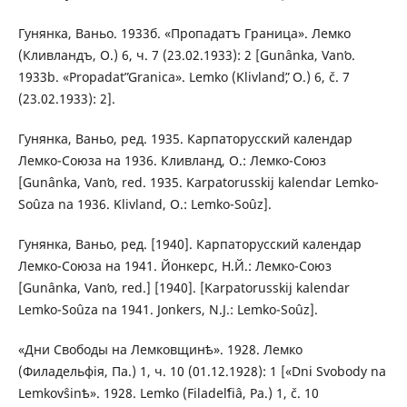
Гунянка, Ваньо. 1933б. «Пропадатъ Граница». Лемко
(Кливландъ, О.) 6, ч. 7 (23.02.1933): 2 [Gunânka, Vanʹo.
1933b. «Propadatʺ Granica». Lemko (Klivlandʺ, O.) 6, č. 7
(23.02.1933): 2].
Гунянка, Ваньо, ред. 1935. Карпаторусский календар
Лемко-Союза на 1936. Кливланд, О.: Лемко-Союз
[Gunânka, Vanʹo, red. 1935. Karpatorusskij kalendar Lemko-
Soûza na 1936. Klivland, O.: Lemko-Soûz].
Гунянка, Ваньо, ред. [1940]. Карпаторусский календар
Лемко-Союза на 1941. Йонкерс, Н.Й.: Лемко-Союз
[Gunânka, Vanʹo, red.] [1940]. [Karpatorusskij kalendar
Lemko-Soûza na 1941. Jonkers, N.J.: Lemko-Soûz].
«Дни Свободы на Лемковщинѣ». 1928. Лемко
(Филадельфія, Па.) 1, ч. 10 (01.12.1928): 1 [«Dni Svobody na
Lemkovŝinѣ». 1928. Lemko (Filadelʹfіâ, Pa.) 1, č. 10