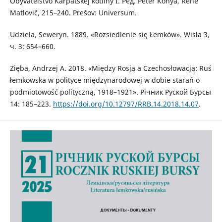
Obyvateľstvo Karpatskej kotliny I. Ред. Peter Kónya, René
Matlovič, 215–240. Prešov: Universum.
Udziela, Seweryn. 1889. «Rozsiedlenie się Łemków». Wisła 3,
ч. 3: 654–660.
Zięba, Andrzej A. 2018. «Między Rosją a Czechosłowacją: Ruś
łemkowska w polityce międzynarodowej w dobie starań o
podmiotowość polityczną, 1918–1921». Річник Руской Бурсы
14: 185–223.
https://doi.org/10.12797/RRB.14.2018.14.07
.