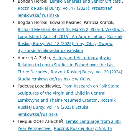
Bohdan Horbal,
Lemko Generals and Senior Officers
,
Rocznik Ruskiej Bursy: Vol. 17 (2021): Przestrzeń
łemkowska/ rusińska
Bogdan Horbal, Edward Kasinec, Patricia Krafcik,
Richard Meehan Renoff (b. March 2, l935-d. Westbury,
Long Island, April 4, 2015): An Appreciation
,
Rocznik
Ruskiej Bursy: Vol. 18 (2022): Inny, Obcy, Swój w
dyskursie łemkowskim/rusińskim
Andrzej A. Zięba,
History and Historiography in
Relation to Lemko Studies in Poland over the Last
Three Decades
,
Rocznik Ruskiej Bursy: Vol. 20 (2024):
Studia łemkowskie/rusińskie w XXI w.
Tadeusz Łopatkiewicz,
From Research on Folk Stone
Sculptures of the Virgin and Child in Central
Lemkovyna and Their Presumed Creator
,
Rocznik
Ruskiej Bursy: Vol. 19 (2023): Sztuka
łemkowska/rusińska
Генрик ФОНТАНЬСКІЙ,
Lemko Language from a 30-
Year Perspective
,
Rocznik Ruskiej Bursy: Vol. 15