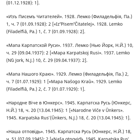
(01.12.1928): 1].
«Изъ Писемъ Читателей». 1928. Лемко (Филадельфія, Па.)
1, ч. 7 (01.09.1928): 2 [«Izʺ Pisemʺ Čitatelej». 1928. Lemko
(Filadelʹfіâ, Pa.) 1, č. 7 (01.09.1928): 2].
«Мапа Карпатской Руси». 1937. Лемко (Нью Йорк, Н.Й.) 10,
ч. 29 (09.04.1937): 2 [«Mapa Karpatskoj Rusi». 1937. Lemko
(Nʹû Jork, N.J.) 10, č. 29 (09.04.1937): 2].
«Мапа Нашого Краю». 1929. Лемко (Филадельфія, Па.) 2,
ч. 7 (01.07.1929): 1 [«Mapa Našogo Kraû». 1929. Lemko
(Filadelʹfіâ, Pa.) 2, č. 7 (01.07.1929): 1].
«Народне Віче в Юнкерс». 1945. Карпатска Русь (Юнкерс,
Н.Й.) 18, ч. 20 (13.04.1945): 1 [«Narodne Vіče v Ûnkers».
1945. Karpatska Rusʹ (Ûnkers, N.J.) 18, č. 20 (13.04.1945): 1].
«Наша отповідь». 1945. Карпатска Русь (Юнкерс, Н.Й.) 18,
ч. 51 (07.09.1945): 2 [«Naša otpovіdʹ». 1945. Karpatska Rusʹ