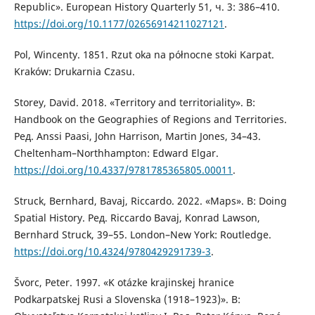
Republic». European History Quarterly 51, ч. 3: 386–410.
https://doi.org/10.1177/02656914211027121
.
Pol, Wincenty. 1851. Rzut oka na północne stoki Karpat.
Kraków: Drukarnia Czasu.
Storey, David. 2018. «Territory and territoriality». В:
Handbook on the Geographies of Regions and Territories.
Ред. Anssi Paasi, John Harrison, Martin Jones, 34–43.
Cheltenham–Northhampton: Edward Elgar.
https://doi.org/10.4337/9781785365805.00011
.
Struck, Bernhard, Bavaj, Riccardo. 2022. «Maps». В: Doing
Spatial History. Ред. Riccardo Bavaj, Konrad Lawson,
Bernhard Struck, 39–55. London–New York: Routledge.
https://doi.org/10.4324/9780429291739-3
.
Švorc, Peter. 1997. «K otázke krajinskej hranice
Podkarpatskej Rusi a Slovenska (1918–1923)». В: