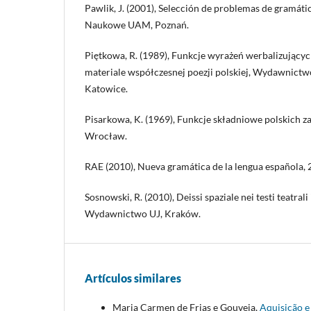
Pawlik, J. (2001), Selección de problemas de gramá
Naukowe UAM, Poznań.
Piętkowa, R. (1989), Funkcje wyrażeń werbalizującyc
materiale współczesnej poezji polskiej, Wydawnictw
Katowice.
Pisarkowa, K. (1969), Funkcje składniowe polskich
Wrocław.
RAE (2010), Nueva gramática de la lengua española, 2
Sosnowski, R. (2010), Deissi spaziale nei testi teatrali 
Wydawnictwo UJ, Kraków.
Artículos similares
Maria Carmen de Frias e Gouveia,
Aquisição e