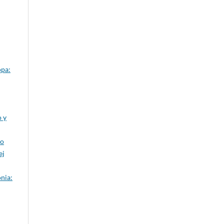
opa:
o y
co
ej
onia: