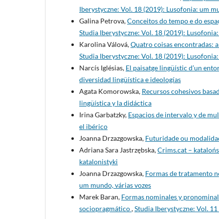
Iberystyczne: Vol. 18 (2019): Lusofonia: um m
Galina Petrova,
Conceitos do tempo e do espaç
Studia Iberystyczne: Vol. 18 (2019): Lusofonia
Karolina Válová,
Quatro coisas encontradas: a
Studia Iberystyczne: Vol. 18 (2019): Lusofonia
Narcís Iglésias,
El paisatge lingüístic d’un ento
diversidad lingüística e ideologías
Agata Komorowska,
Recursos cohesivos basad
lingüística y la didáctica
Irina Garbatzky,
Espacios de intervalo y de mu
el ibérico
Joanna Drzazgowska,
Futuridade ou modalid
Adriana Sara Jastrzębska,
Crims.cat – kataloń
katalonistyki
Joanna Drzazgowska,
Formas de tratamento n
um mundo, várias vozes
Marek Baran,
Formas nominales y pronominales
sociopragmático
,
Studia Iberystyczne: Vol. 11