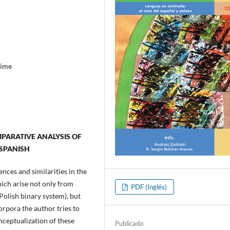
time
MPARATIVE ANALYSIS OF
 SPANISH
ences and similarities in the
ich arise not only from
PDF (Inglés)
Polish binary system), but
orpora the author tries to
nceptualization of these
Publicado