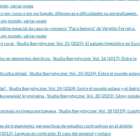
undo, várias vozes
o em russo e em português: diferenças e dificuldades na aprendizagem
,
: um mundo, várias vozes
nálise espacial da casa no romance "Para Sempre" de Vergílio Ferreira
,
: um mundo, várias vozes
rn rural
,
Studia Iberystyczne: Vol. 25 (2025): El paisaje lingüístico en Eur
os en elementos deícticos
,
Studia Iberystyczne: Vol. 16 (2017): Entre la
lticulturalidad
,
Studia Iberystyczne: Vol. 24 (2024): Entre el mundo eslav
ade?
,
Studia Iberystyczne: Vol. 24 (2024): Entre el mundo eslavo y el ibéri
ska powieść kryminalna
,
Studia Iberystyczne: Vol. 20 (2021): Głosy polski
ominais na língua portuguesa
,
Studia Iberystyczne: Vol. 18 (2019): Lusof
 de tratamiento: perspectivas de estudios contrastivos en el ámbito
 (2012): Lenguas en contraste: El caso del espanol y polaco