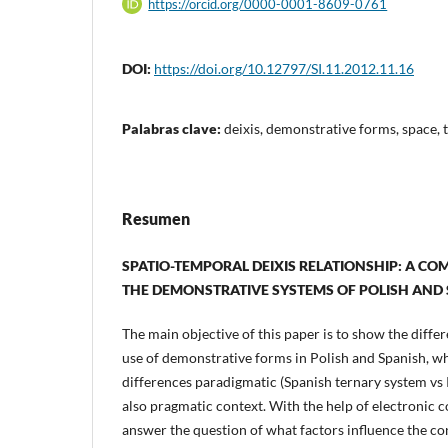
https://orcid.org/0000-0001-8609-0761
DOI:
https://doi.org/10.12797/SI.11.2012.11.16
Palabras clave:
deixis, demonstrative forms, space, 
Resumen
SPATIO-TEMPORAL DEIXIS RELATIONSHIP: A CO
THE DEMONSTRATIVE SYSTEMS OF POLISH AND
The main objective of this paper is to show the differ
use of demonstrative forms in Polish and Spanish, wh
differences paradigmatic (Spanish ternary system vs 
also pragmatic context. With the help of electronic c
answer the question of what factors influence the co