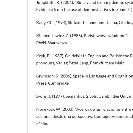
Jungbluth, K. (2001), “Binary and ternary deictic sys
Evidence from the use of demonstratives in Spanish”, 
Kany, Ch. (1994), Sintaxis hispanoamericana, Gredos
Klemensiewicz, Z. (1986), Podstawowe wiadomości z 
PWN, Warszawa.
Kryk, B. (1987), On deixis in English and Polish: the
pronouns, Verlag Peter Lang, Frankfurt am Main.
Lewinson, S. (2006), Space in Language and Cognitio
Press, Cambridge.
Lyons, J. (1977), Semantics, 2 vols, Cambridge Univer
Nowikow, W. (2003), “Acerca de las relaciones entre 
accional desde una perspectiva tipológico-comparada
51-66.