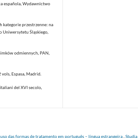
tica española, Wydawnictwo
h kategorie przestrzenne: na
o Uniwersytetu Śląskiego,
 zaimków odmiennych, PAN,
 vols, Espasa, Madrid.
italiani del XVI secolo,
 uso das formas de tratamento em português – língua estrangeira
,
Studia