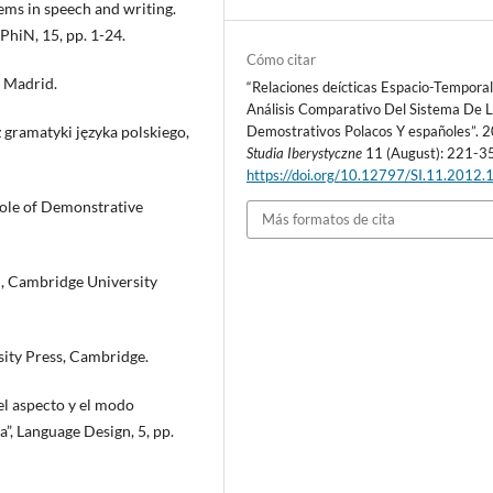
tems in speech and writing.
PhiN, 15, pp. 1-24.
Cómo citar
, Madrid.
“Relaciones deícticas Espacio-Temporal
Análisis Comparativo Del Sistema De 
gramatyki języka polskiego,
Demostrativos Polacos Y españoles”. 
Studia Iberystyczne
11 (August): 221-35
https://doi.org/10.12797/SI.11.2012.
 Role of Demonstrative
Más formatos de cita
n, Cambridge University
sity Press, Cambridge.
el aspecto y el modo
”, Language Design, 5, pp.