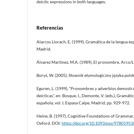
deictic expressions in both languages.
Referencias
Alarcos Llorach, E. (1999), Gramática de la lengua es
Madrid.
Álvarez Martínez, M.A. (1989), El pronombre, Arco/L
Boryś, W. (2005), Słownik etymologiczny języka pols
Eguren, L. (1999), “Pronombres y adverbios demostrat
deícticas”, en: Bosque, I., Demonte, V. (eds.), Gramáti
española, vol. I, Espasa Calpe, Madrid, pp. 929-972.
Heine, B. (1997), Cognitive Foundations of Grammar,
Oxford. DOI:
https://doi.org/10.1093/oso/9780195