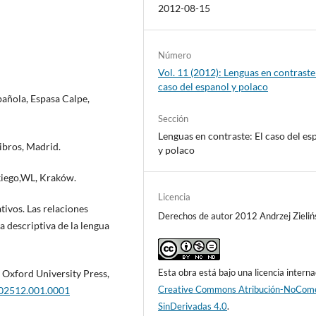
2012-08-15
Número
Vol. 11 (2012): Lenguas en contraste:
caso del espanol y polaco
pañola, Espasa Calpe,
Sección
Lenguas en contraste: El caso del es
ibros, Madrid.
y polaco
kiego,WL, Kraków.
Licencia
ivos. Las relaciones
Derechos de autor 2012 Andrzej Zieliń
ca descriptiva de la lengua
Esta obra está bajo una licencia interna
 Oxford University Press,
Creative Commons Atribución-NoCome
102512.001.0001
SinDerivadas 4.0
.