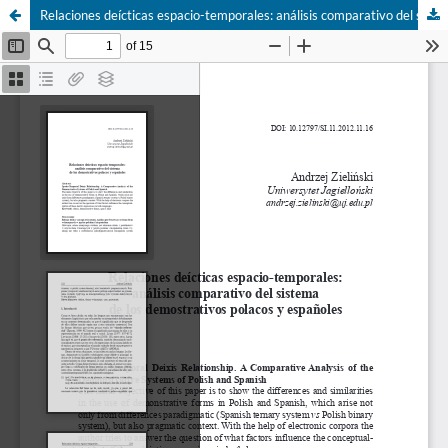
Relaciones deícticas espacio-temporales: análisis comparativo del sistema de los demostrativos polacos y españoles