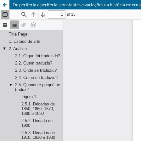
De periferia a periferia: constantes e variações na história extern