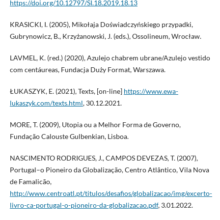
https://doi.org/10.12797/SI.18.2019.18.13
KRASICKI, I. (2005), Mikołaja Doświadczyńskiego przypadki,
Gubrynowicz, B., Krzyżanowski, J. (eds.), Ossolineum, Wrocław.
LAVMEL, K. (red.) (2020), Azulejo chabrem ubrane/Azulejo vestido
com centáureas, Fundacja Duży Format, Warszawa.
ŁUKASZYK, E. (2021), Texts, [on-line]
https://www.ewa-
lukaszyk.com/texts.html
, 30.12.2021.
MORE, T. (2009), Utopia ou a Melhor Forma de Governo,
Fundação Calouste Gulbenkian, Lisboa.
NASCIMENTO RODRIGUES, J., CAMPOS DEVEZAS, T. (2007),
Portugal–o Pioneiro da Globalização, Centro Atlântico, Vila Nova
de Famalicão,
http://www.centroatl.pt/titulos/desafios/globalizacao/img/excerto-
livro-ca-portugal-o-pioneiro-da-globalizacao.pdf
, 3.01.2022.