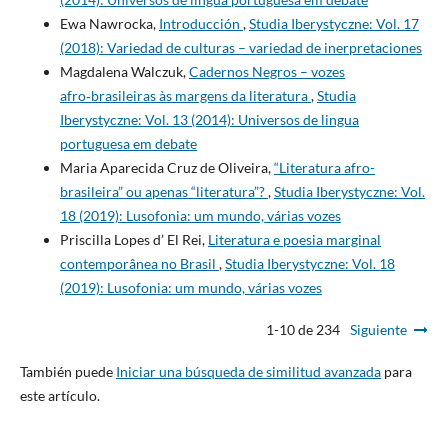
Ewa Nawrocka,
Introducción
,
Studia Iberystyczne: Vol. 17
(2018): Variedad de culturas – variedad de inerpretaciones
Magdalena Walczuk,
Cadernos Negros – vozes
afro‑brasileiras às margens da literatura
,
Studia
Iberystyczne: Vol. 13 (2014): Universos de lingua
portuguesa em debate
Maria Aparecida Cruz de Oliveira,
“Literatura afro-
brasileira” ou apenas “literatura”?
,
Studia Iberystyczne: Vol.
18 (2019): Lusofonia: um mundo, várias vozes
Priscilla Lopes d’ El Rei,
Literatura e poesia marginal
contemporânea no Brasil
,
Studia Iberystyczne: Vol. 18
(2019): Lusofonia: um mundo, várias vozes
1-10 de 234
Siguiente
También puede
Iniciar una búsqueda de similitud avanzada
para
este artículo.