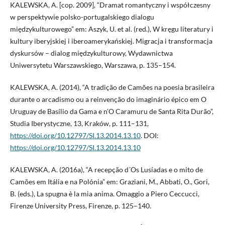
KALEWSKA, A. [cop. 2009], “Dramat romantyczny i współczesny
w perspektywie polsko-portugalskiego dialogu
międzykulturowego” em: Aszyk, U. et al. (red.), W kręgu literatury i
kultury iberyjskiej i iberoamerykańskiej. Migracja i transformacja
dyskursów – dialog międzykulturowy, Wydawnictwa
Uniwersytetu Warszawskiego, Warszawa, p. 135–154.
KALEWSKA, A. (2014), “A tradição de Camões na poesia brasileira
durante o arcadismo ou a reinvenção do imaginário épico em O
Uruguay de Basílio da Gama e n’O Caramuru de Santa Rita Durão”,
Studia Iberystyczne, 13, Kraków, p. 111–131,
https://doi.org/10.12797/SI.13.2014.13.10
. DOI:
https://doi.org/10.12797/SI.13.2014.13.10
KALEWSKA, A. (2016a), “A recepção d´Os Lusíadas e o mito de
Camões em Itália e na Polónia” em: Graziani, M., Abbati, O., Gori,
B. (eds.), La spugna è la mia anima. Omaggio a Piero Ceccucci,
Firenze University Press, Firenze, p. 125–140.