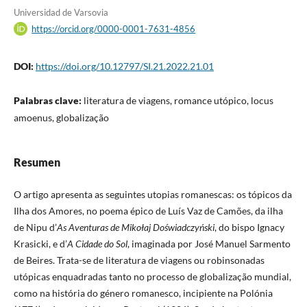
Universidad de Varsovia
https://orcid.org/0000-0001-7631-4856
DOI:
https://doi.org/10.12797/SI.21.2022.21.01
Palabras clave:
literatura de viagens, romance utópico, locus
amoenus, globalização
Resumen
O artigo apresenta as seguintes utopias romanescas: os tópicos da
Ilha dos Amores, no poema épico de Luís Vaz de Camões, da ilha
de Nipu d’
As Aventuras de Mikołaj Doświadczyński
, do bispo Ignacy
Krasicki, e d’
A Cidade do Sol
, imaginada por José Manuel Sarmento
de Beires. Trata-se de literatura de viagens ou robinsonadas
utópicas enquadradas tanto no processo de globalização mundial,
como na história do género romanesco, incipiente na Polónia