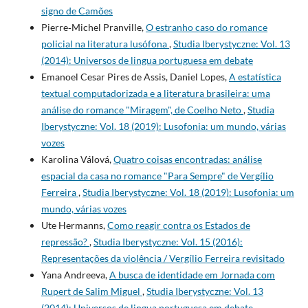
signo de Camões
Pierre‑Michel Pranville,
O estranho caso do romance
policial na literatura lusófona
,
Studia Iberystyczne: Vol. 13
(2014): Universos de lingua portuguesa em debate
Emanoel Cesar Pires de Assis, Daniel Lopes,
A estatística
textual computadorizada e a literatura brasileira: uma
análise do romance "Miragem", de Coelho Neto
,
Studia
Iberystyczne: Vol. 18 (2019): Lusofonia: um mundo, várias
vozes
Karolina Válová,
Quatro coisas encontradas: análise
espacial da casa no romance "Para Sempre" de Vergílio
Ferreira
,
Studia Iberystyczne: Vol. 18 (2019): Lusofonia: um
mundo, várias vozes
Ute Hermanns,
Como reagir contra os Estados de
repressão?
,
Studia Iberystyczne: Vol. 15 (2016):
Representações da violência / Vergílio Ferreira revisitado
Yana Andreeva,
A busca de identidade em Jornada com
Rupert de Salim Miguel
,
Studia Iberystyczne: Vol. 13
(2014): Universos de lingua portuguesa em debate