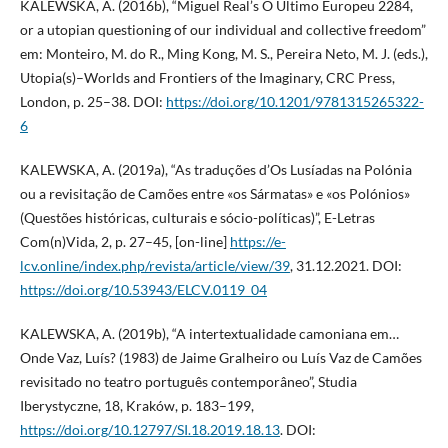
KALEWSKA, A. (2016b), “Miguel Real’s O Último Europeu 2284,
or a utopian questioning of our individual and collective freedom”
em: Monteiro, M. do R., Ming Kong, M. S., Pereira Neto, M. J. (eds.),
Utopia(s)–Worlds and Frontiers of the Imaginary, CRC Press,
London, p. 25–38. DOI:
https://doi.org/10.1201/9781315265322-
6
KALEWSKA, A. (2019a), “As traduções d’Os Lusíadas na Polónia
ou a revisitação de Camões entre «os Sármatas» e «os Polónios»
(Questões históricas, culturais e sócio-políticas)”, E-Letras
Com(n)Vida, 2, p. 27–45, [on-line]
https://e-
lcv.online/index.php/revista/article/view/39
, 31.12.2021. DOI:
https://doi.org/10.53943/ELCV.0119_04
KALEWSKA, A. (2019b), “A intertextualidade camoniana em…
Onde Vaz, Luís? (1983) de Jaime Gralheiro ou Luís Vaz de Camões
revisitado no teatro português contemporâneo”, Studia
Iberystyczne, 18, Kraków, p. 183–199,
https://doi.org/10.12797/SI.18.2019.18.13
. DOI: