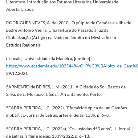
Literatura. Introdução aos Estudos Literários, Universidade
Aberta, Lisboa.
RODRIGUES NEVES, A. de (2010), O púlpito de Camões e a ilha de
padre António Vieira. Uma leitura do Passado à luz da
Globalização (Artigo realizado no âmbito do Mestrado em
Estudos Regionais
e Locais), Universidade da Madeira, [on-line]
https://www.academia.edu/10354484/O_P%C3%BAlpito_de_Cam%C
29.12.2021.
SARMENTO de BEIRES, J. M. (2011), A Cidade do Sol, Bastos da
Silva, de J., Morujão, I. (eds.), Afrontamento, Porto.
SEABRA PEREIRA, J. C. (2022), “Efeméride épica de um Camões
global”, JL–Jornal de Letras, artes e ideias, 1339, p. 6–8.
SEABRA PEREIRA, J. C. (2022a), “Os Lusíadas 450 anos”, JL-Jornal
de Letras, artes e ideias, 1339/2022, p. 6–13.