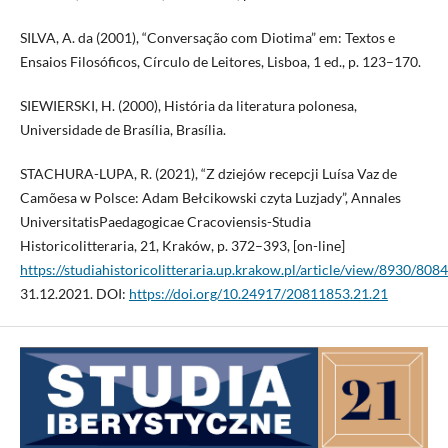
SILVA, A. da (2001), “Conversação com Diotima” em: Textos e
Ensaios Filosóficos, Círculo de Leitores, Lisboa, 1 ed., p. 123–170.
SIEWIERSKI, H. (2000), História da literatura polonesa,
Universidade de Brasília, Brasília.
STACHURA-LUPA, R. (2021), “Z dziejów recepcji Luísa Vaz de
Camõesa w Polsce: Adam Bełcikowski czyta Luzjady”, Annales
UniversitatisPaedagogicae Cracoviensis-Studia
Historicolitteraria, 21, Kraków, p. 372–393, [on-line]
https://studiahistoricolitteraria.up.krakow.pl/article/view/8930/8084
31.12.2021. DOI:
https://doi.org/10.24917/20811853.21.21