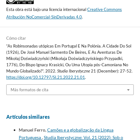
Esta obra está bajo una licencia internacional
Creative Commons
Atribución-NoComercial-SinDerivadas 4.0
.
Cómo citar
“As Robinsonadas utópicas Em Portugal E Na Polónia. A Cidade Do Sol
(1926), De José Manuel Sarmento De Beires, E As Aventuras De
Mikołaj Doświadczyński (Mikołaja Doświadczyńskiego Przypadki,
1776), Do Bispo Ignacy Krasicki, Ou Uma Utopia pós-Camoniana No
Mundo Globalizado?”. 2022.
Studia Iberystyczne
21 (December): 27-52.
https://doi.org/10.12797/SI.21.2022.21.01
.
Más formatos de cita
Artículos similares
Manuel Ferro,
Camões e a globalização da Língua
Portuguesa
,
Studia Iberystyczne: Vol. 21 (2022): Sob o