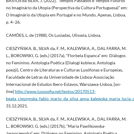
BASTOS da SILVA, J. (2022), “Tempos Passados e Tempos Futuros
no Imaginário da Utopia (Perspectiva da Cultura Portuguesa)” em:
O Imaginário da Utopia em Portugal e no Mundo, Apenas, Lisboa,
p. 4–26.
CAMÕES, L. de (1988), Os Lusíadas, Ulisseia, Lisboa.
CIESZYŃSKA, B., SILVA da, F. M., KALEWSKA, A., DAL FARRA, M.
L., BOROWSKI, G. (eds.) (2017a), “Florbela Espanca” em: Diálogos
no Feminino. Antologia Poética (Dialogi kobiece. Antologia
poezji), Centro de Literaturas e Culturas Lusófonas e Europeias,
Faculdade de Letras da Universidade de Lisboa-Associação
Internacional de Estudos Ibero-Eslavos, Warszawa-Lisboa, [on-
line]
http://www.lusosofia.net/textos/20170513-
beata_cieszynska_fabio_mario_da_silva_anna_kalewska_maria_lucia_d
31.12.2021.
CIESZYŃSKA, B., SILVA da, F. M., KALEWSKA, A., DAL FARRA, M.
L., BOROWSKI, G. (eds.) (2017b), “Maria Pawlikowska-
Jasnorzewska” em: Diálogos no Feminino. Antologia Poética