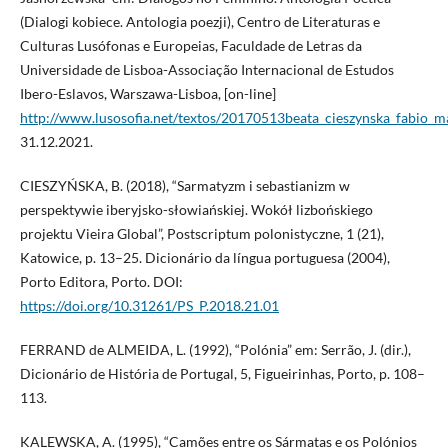
(Dialogi kobiece. Antologia poezji), Centro de Literaturas e
Culturas Lusófonas e Europeias, Faculdade de Letras da
Universidade de Lisboa-Associação Internacional de Estudos
Ibero-Eslavos, Warszawa-Lisboa, [on-line]
http://www.lusosofia.net/textos/20170513beata_cieszynska_fabio_m
31.12.2021.
CIESZYŃSKA, B. (2018), “Sarmatyzm i sebastianizm w
perspektywie iberyjsko-słowiańskiej. Wokół lizbońskiego
projektu Vieira Global”, Postscriptum polonistyczne, 1 (21),
Katowice, p. 13–25. Dicionário da língua portuguesa (2004),
Porto Editora, Porto. DOI:
https://doi.org/10.31261/PS_P.2018.21.01
FERRAND de ALMEIDA, L. (1992), “Polónia” em: Serrão, J. (dir.),
Dicionário de História de Portugal, 5, Figueirinhas, Porto, p. 108–
113.
KALEWSKA, A. (1995), “Camões entre os Sármatas e os Polónios