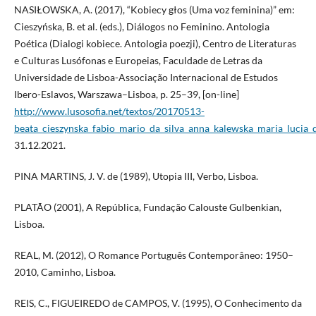
NASIŁOWSKA, A. (2017), “Kobiecy głos (Uma voz feminina)” em:
Cieszyńska, B. et al. (eds.), Diálogos no Feminino. Antologia
Poética (Dialogi kobiece. Antologia poezji), Centro de Literaturas
e Culturas Lusófonas e Europeias, Faculdade de Letras da
Universidade de Lisboa-Associação Internacional de Estudos
Ibero-Eslavos, Warszawa–Lisboa, p. 25–39, [on-line]
http://www.lusosofia.net/textos/20170513-
beata_cieszynska_fabio_mario_da_silva_anna_kalewska_maria_lucia_d
31.12.2021.
PINA MARTINS, J. V. de (1989), Utopia III, Verbo, Lisboa.
PLATÃO (2001), A República, Fundação Calouste Gulbenkian,
Lisboa.
REAL, M. (2012), O Romance Português Contemporâneo: 1950–
2010, Caminho, Lisboa.
REIS, C., FIGUEIREDO de CAMPOS, V. (1995), O Conhecimento da