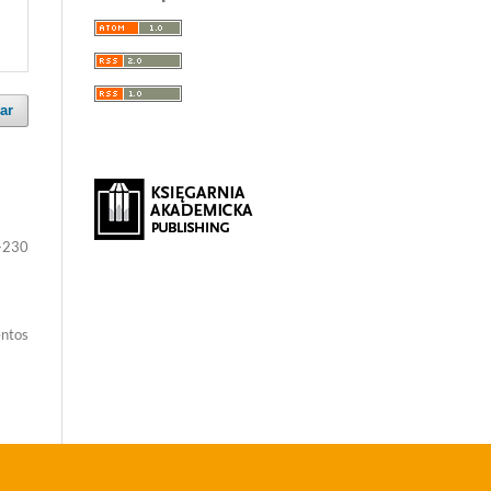
ar
-230
entos