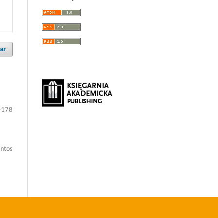
ar
-178
entos