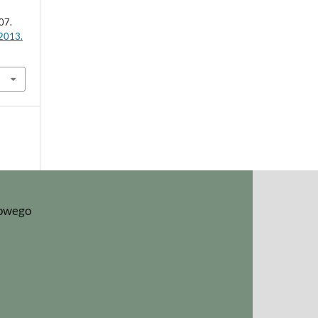
07.
.2013.
iowego