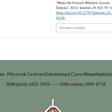
“Wojna Na Kresach Widziana Oczami
Dziecka”. 2013.
Sowiniec
24 (42): 95-1
https://doi.org/10.12797/Sowiniec.24
42.06
.
Formaty cytowań
iec. Półrocznik Centrum Dokumentacji Czynu Niepodległośc
ISSN (print) 1425-1965 ------ ISSN (online) 2449-8718