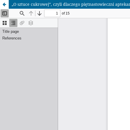
„O sztuce cukrowej”, czyli dlaczego piętnastowieczni aptek