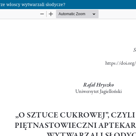
arze włoscy wytwarzali słodycze?