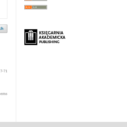
ch
47-71
items