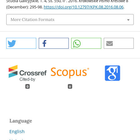
Studia Galicyjskie, T. 4, Ss. 550, Il”. 2016.
Krakowskie Pismo Kresowe
8
(December): 295-98.
https://doi.org/10.12797/KPK.08.2016.08.06
.
More Citation Formats
0
0
Language
English