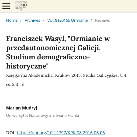
Home
/
Archives
/
Vol. 8 (2016): Ormianie
/
Reviews
Franciszek Wasyl, "Ormianie w
przedautonomicznej Galicji.
Studium demograficzno-
historyczne"
Księgarnia Akademicka, Kraków 2015, Studia Galicyjskie, t. 4,
ss. 550, il.
Marian Mudryj
Uniwersytet Narodowy im. Iwana Franki
https://doi.org/10.12797/KPK.08.2016.08.06
DOI: