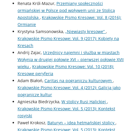
Renata Król-Mazur,
Przemiany społeczności
ormiańskiej w Polsce pod wpływem unii ze Stolicą
Apostolską
,
Krakowskie Pismo Kresowe: Vol. 8 (2016):
Ormianie
Krystyna Samsonowska,
„Niewiasty kresowe”
,
Krakowskie Pismo Kresowe: Vol. 9 (2017): Kobiety na
Kresach
Andrij Zajac,
Urzędnicy najemni i służba w miastach
Wołynia w drugiej połowie XVI – pierwszej połowie XVII
wieku
,
Krakowskie Pismo Kresowe: Vol. 10 (2018):
Kresowe peryferia
Adam Białoń,
Caritas na pograniczu kulturowym
,
Krakowskie Pismo Kresowe: Vol. 4 (2012): Galicja jako
pogranicze kultur
Agnieszka Biedrzycka,
W stolicy Rusi Halickiej
,
Krakowskie Pismo Kresowe: Vol. 5 (2013): Kontekst
rosyjski
Paweł Krokosz,
Baturyn – idea hetmańskiej stolicy
,
Krakowskie Pismo Kresowe: Vol. 5 (2013): Kontekst