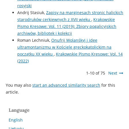
rosyjski
Andrij Stasiuk,
Zapisy na marginesach stronic halickich
starodruków cerkiewnych z XVII wieku
,
Krakowskie
Pismo Kresowe: Vol. 11 (2019): Zbiory pogalicyjskich
archiwów, bibliotek i kolekcji
Roman Lechniuk,
Onufrij Wolanśkyj i idee
ultramontanizmu w Kościele greckokatolickim na
początku ХХ wieku
,
Krakowskie Pismo Kresowe: Vol. 14
(2022)
1-10 of 75
Next
You may also
start an advanced similarity search
for this
article.
Language
English
Lietuvių