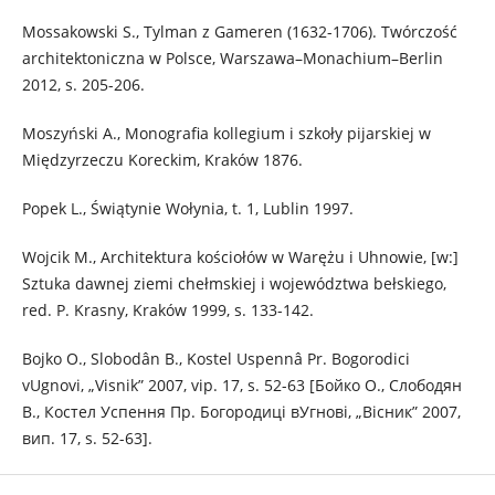
Mossakowski S., Tylman z Gameren (1632-1706). Twórczość
architektoniczna w Polsce, Warszawa–Monachium–Berlin
2012, s. 205-206.
Moszyński A., Monografia kollegium i szkoły pijarskiej w
Międzyrzeczu Koreckim, Kraków 1876.
Popek L., Świątynie Wołynia, t. 1, Lublin 1997.
Wojcik M., Architektura kościołów w Warężu i Uhnowie, [w:]
Sztuka dawnej ziemi chełmskiej i województwa bełskiego,
red. P. Krasny, Kraków 1999, s. 133-142.
Bojko O., Slobodân B., Kostel Uspennâ Pr. Bogorodicі
vUgnovі, „Vіsnik” 2007, vip. 17, s. 52-63 [Бойко О., Слободян
B., Костел Успення Пр. Богородиці вУгнові, „Вісник” 2007,
вип. 17, s. 52-63].