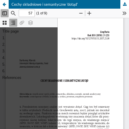
Cechy składniowe i semantyczne 'dotąd'