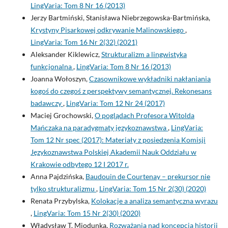
LingVaria: Tom 8 Nr 16 (2013)
Jerzy Bartmiński, Stanisława Niebrzegowska-Bartmińska,
Krystyny Pisarkowej odkrywanie Malinowskiego
,
LingVaria: Tom 16 Nr 2(32) (2021)
Aleksander Kiklewicz,
Strukturalizm a lingwistyka
funkcjonalna
,
LingVaria: Tom 8 Nr 16 (2013)
Joanna Wołoszyn,
Czasownikowe wykładniki nakłaniania
kogoś do czegoś z perspektywy semantycznej. Rekonesans
badawczy
,
LingVaria: Tom 12 Nr 24 (2017)
Maciej Grochowski,
O poglądach Profesora Witolda
Mańczaka na paradygmaty językoznawstwa
,
LingVaria:
Tom 12 Nr spec (2017): Materiały z posiedzenia Komisji
Językoznawstwa Polskiej Akademii Nauk Oddziału w
Krakowie odbytego 12 I 2017 r.
Anna Pajdzińska,
Baudouin de Courtenay – prekursor nie
tylko strukturalizmu
,
LingVaria: Tom 15 Nr 2(30) (2020)
Renata Przybylska,
Kolokacje a analiza semantyczna wyrazu
,
LingVaria: Tom 15 Nr 2(30) (2020)
Władysław T. Miodunka,
Rozważania nad koncepcją historii