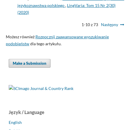
językoznawstwa polskiego
,
LingVaria: Tom 15 Nr 2(30)
(2020)
1-10 z 73
Następny
Możesz również
Rozpocznij zaawansowane wyszukiwanie
podobieństw
dla tego artykułu.
Make a Submission
Język / Language
English