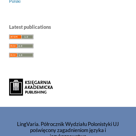
Polski
Latest publications
LingVaria. Półrocznik Wydziału Polonistyki UJ
poświęcony zagadnieniom języka i