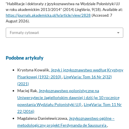
“Habilitacje i doktoraty z językoznawstwa na Wydziale Polonistyki UJ
w roku akademickim 2013/2014” (2014)
LingVaria
, 9(18). Available at:
https://journals.akademicka.pl/lv/article/view/2828
(Accessed: 7
August 2026).
Formaty cytowań
Podobne artykuły
Krystyna Kowalik,
Język i językoznawstwo według Krystyny
Pisarkowej (1932–2010)
,
LingVaria: Tom 16 Nr 2(32)
(2021)
Maciej Rak,
Językoznawstwo polonistyczne na
Uniwersytecie Jagiellońskim dawniej i dziś (w 10 rocznicę
powstania Wydziału Polonistyki UJ)
,
LingVaria: Tom 11 Nr
22 (2016)
Magdalena Danielewiczowa,
Językoznawstwo ogólne –
metodologiczny projekt Ferdynanda de Saussure’a
,