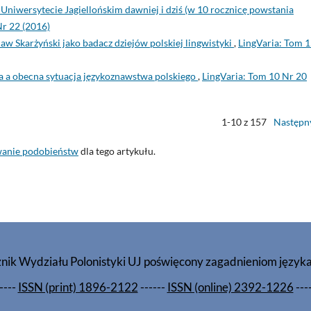
niwersytecie Jagiellońskim dawniej i dziś (w 10 rocznicę powstania
Nr 22 (2016)
ław Skarżyński jako badacz dziejów polskiej lingwistyki
,
LingVaria: Tom 
na a obecna sytuacja językoznawstwa polskiego
,
LingVaria: Tom 10 Nr 20
1-10 z 157
Następn
wanie podobieństw
dla tego artykułu.
znik Wydziału Polonistyki UJ poświęcony zagadnieniom język
----
ISSN (print) 1896-2122
------
ISSN (online) 2392-1226
---