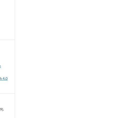
e
h 4.0
9).