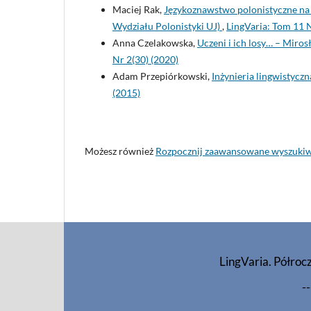
Maciej Rak,
Językoznawstwo polonistyczne na U
Wydziału Polonistyki UJ)
,
LingVaria: Tom 11 
Anna Czelakowska,
Uczeni i ich losy… – Miros
Nr 2(30) (2020)
Adam Przepiórkowski,
Inżynieria lingwistycz
(2015)
Możesz również
Rozpocznij zaawansowane wyszuki
LingVaria. Półroc
--