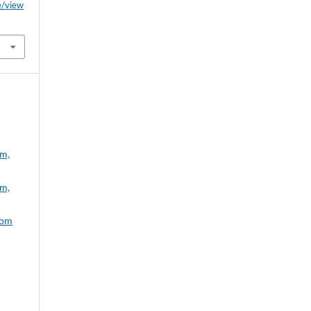
le/view
ym,
ym,
Tom