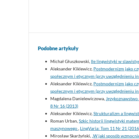
Podobne artykuły
Michał Głuszkowski,
Ile lingwistyki w slawisty
Aleksander Kiklewicz,
Postmodernizm jako cz
społecznym i etycznym (przy uwzględnieniu 
Aleksander Kiklewicz,
Postmodernizm jako cz
społecznym i etycznym (przy uwzględnieniu 
Magdalena Danielewiczowa,
Językoznawstwo o
8 Nr 16 (2013)
Aleksander Kiklewicz,
Strukturalizm a lingwis
Roman Urban,
Szkic historii lingwistyki mat
maszynowego
,
LingVaria: Tom 11 Nr 21 (2016
Mirosław Skarżyński,
„W jaki sposób wzmocni