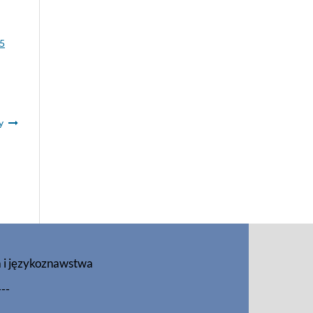
15
y
a i językoznawstwa
---