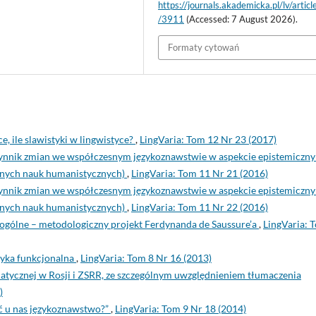
https://journals.akademicka.pl/lv/artic
/3911
(Accessed: 7 August 2026).
Formaty cytowań
ce, ile slawistyki w lingwistyce?
,
LingVaria: Tom 12 Nr 23 (2017)
ynnik zmian we współczesnym językoznawstwie w aspekcie epistemiczn
innych nauk humanistycznych)
,
LingVaria: Tom 11 Nr 21 (2016)
ynnik zmian we współczesnym językoznawstwie w aspekcie epistemiczn
innych nauk humanistycznych)
,
LingVaria: Tom 11 Nr 22 (2016)
gólne – metodologiczny projekt Ferdynanda de Saussure’a
,
LingVaria: 
tyka funkcjonalna
,
LingVaria: Tom 8 Nr 16 (2013)
ematycznej w Rosji i ZSRR, ze szczególnym uwzględnieniem tłumaczenia
)
ć u nas językoznawstwo?”
,
LingVaria: Tom 9 Nr 18 (2014)