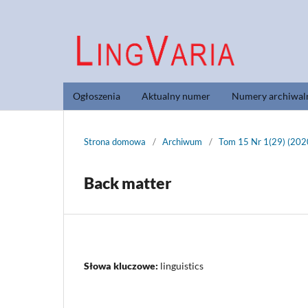
Ogłoszenia
Aktualny numer
Numery archiwal
Strona domowa
/
Archiwum
/
Tom 15 Nr 1(29) (202
Back matter
Słowa kluczowe:
linguistics