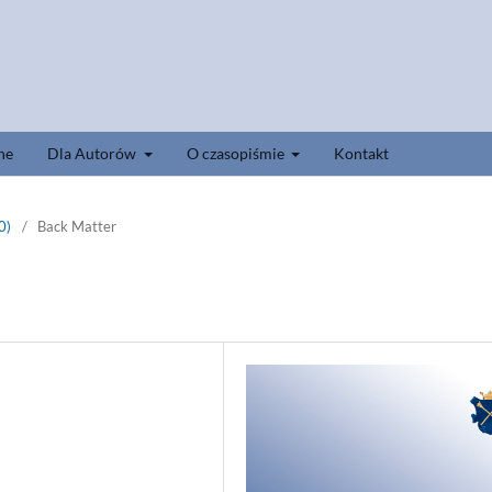
ne
Dla Autorów
O czasopiśmie
Kontakt
0)
/
Back Matter