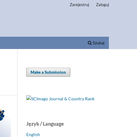
Zarejestruj
Zaloguj
Szukaj
Make a Submission
Język / Language
English