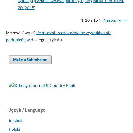
sytuacja językoznawstwa polskiego
,
LingVaria: Tom 10 Nr
20 (2015)
1-10 z 157
Następny
Możesz również
Rozpocznij zaawansowane wyszukiwanie
podobieństw
dla tego artykułu.
Make a Submission
Język / Language
English
Polski