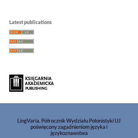
Latest publications
LingVaria. Półrocznik Wydziału Polonistyki UJ
poświęcony zagadnieniom języka i
językoznawstwa