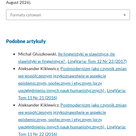
August 2026).
Formaty cytowań
Podobne artykuły
Michał Głuszkowski,
Ile lingwistyki w slawistyce, ile
slawistyki w lingwistyce?
,
LingVaria: Tom 12 Nr 23 (2017)
Aleksander Kiklewicz,
Postmodernizm jako czynnik zmian
we współczesnym językoznawstwie w aspekcie
epistemicznym, społecznym i etycznym (przy
uwzględnieniu innych nauk humanistycznych)
,
LingVaria:
Tom 11 Nr 21 (2016)
Aleksander Kiklewicz,
Postmodernizm jako czynnik zmian
we współczesnym językoznawstwie w aspekcie
epistemicznym, społecznym i etycznym (przy
uwzględnieniu innych nauk humanistycznych)
,
LingVaria:
Tom 11 Nr 22 (2016)