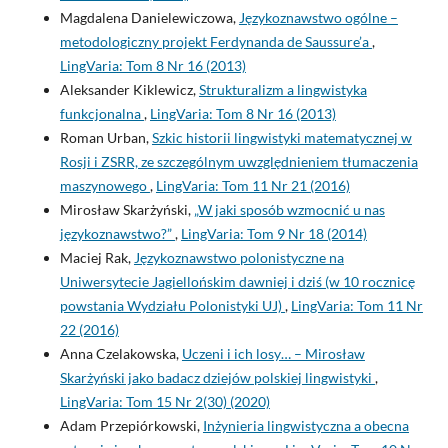
Magdalena Danielewiczowa,
Językoznawstwo ogólne –
metodologiczny projekt Ferdynanda de Saussure’a
,
LingVaria: Tom 8 Nr 16 (2013)
Aleksander Kiklewicz,
Strukturalizm a lingwistyka
funkcjonalna
,
LingVaria: Tom 8 Nr 16 (2013)
Roman Urban,
Szkic historii lingwistyki matematycznej w
Rosji i ZSRR, ze szczególnym uwzględnieniem tłumaczenia
maszynowego
,
LingVaria: Tom 11 Nr 21 (2016)
Mirosław Skarżyński,
„W jaki sposób wzmocnić u nas
językoznawstwo?”
,
LingVaria: Tom 9 Nr 18 (2014)
Maciej Rak,
Językoznawstwo polonistyczne na
Uniwersytecie Jagiellońskim dawniej i dziś (w 10 rocznicę
powstania Wydziału Polonistyki UJ)
,
LingVaria: Tom 11 Nr
22 (2016)
Anna Czelakowska,
Uczeni i ich losy… – Mirosław
Skarżyński jako badacz dziejów polskiej lingwistyki
,
LingVaria: Tom 15 Nr 2(30) (2020)
Adam Przepiórkowski,
Inżynieria lingwistyczna a obecna