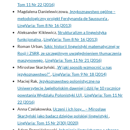
Tom 11 Nr 22 (2016)
Magdalena Danielewiczowa,
Językoznawstwo ogólne –
metodologiczny projekt Ferdynanda de Saussure’a
,
LingVaria: Tom 8 Nr 16 (2013)
Aleksander Kiklewicz,
Strukturalizm a lingwistyka
funkcjonalna
,
LingVaria: Tom 8 Nr 16 (2013)
Roman Urban,
Szkic historii lingwistyki matematycznej w
Rosji i ZSRR, ze szczególnym uwzględnieniem tłumaczenia
maszynowego
,
LingVaria: Tom 11 Nr 21 (2016)
Mirosław Skarżyński,
„W jaki sposób wzmocnić u nas
językoznawstwo?”
,
LingVaria: Tom 9 Nr 18 (2014)
Maciej Rak,
Językoznawstwo polonistyczne na
Uniwersytecie Jagiellońskim dawniej i dziś (w 10 rocznicę
powstania Wydziału Polonistyki UJ)
,
LingVaria: Tom 11 Nr
22 (2016)
Anna Czelakowska,
Uczeni i ich losy… – Mirosław
Skarżyński jako badacz dziejów polskiej lingwistyki
,
LingVaria: Tom 15 Nr 2(30) (2020)
Adam Przepiórkowski,
Inżynieria lingwistyczna a obecna