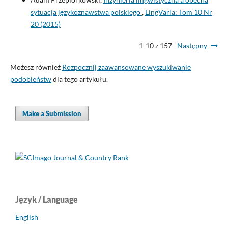
sytuacja językoznawstwa polskiego
,
LingVaria: Tom 10 Nr
20 (2015)
1-10 z 157
Następny
Możesz również
Rozpocznij zaawansowane wyszukiwanie
podobieństw
dla tego artykułu.
Make a Submission
Język / Language
English