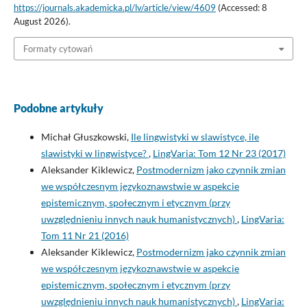
https://journals.akademicka.pl/lv/article/view/4609
(Accessed: 8
August 2026).
Formaty cytowań
Podobne artykuły
Michał Głuszkowski,
Ile lingwistyki w slawistyce, ile
slawistyki w lingwistyce?
,
LingVaria: Tom 12 Nr 23 (2017)
Aleksander Kiklewicz,
Postmodernizm jako czynnik zmian
we współczesnym językoznawstwie w aspekcie
epistemicznym, społecznym i etycznym (przy
uwzględnieniu innych nauk humanistycznych)
,
LingVaria:
Tom 11 Nr 21 (2016)
Aleksander Kiklewicz,
Postmodernizm jako czynnik zmian
we współczesnym językoznawstwie w aspekcie
epistemicznym, społecznym i etycznym (przy
uwzględnieniu innych nauk humanistycznych)
,
LingVaria: