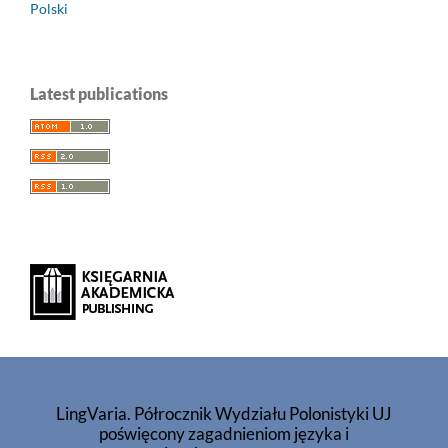
Polski
Latest publications
LingVaria. Półrocznik Wydziału Polonistyki UJ
poświęcony zagadnieniom języka i