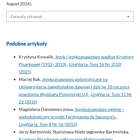
August 2026).
Formaty cytowań
Podobne artykuły
Krystyna Kowalik,
Język i językoznawstwo według Krystyny
Pisarkowej (1932–2010)
,
LingVaria: Tom 16 Nr 2(32)
(2021)
Maciej Rak,
Językoznawstwo polonistyczne na
Uniwersytecie Jagiellońskim dawniej i dziś (w 10 rocznicę
powstania Wydziału Polonistyki UJ)
,
LingVaria: Tom 11 Nr
22 (2016)
Magdalena Danielewiczowa,
Językoznawstwo ogólne –
metodologiczny projekt Ferdynanda de Saussure’a
,
LingVaria: Tom 8 Nr 16 (2013)
Jerzy Bartmiński, Stanisława Niebrzegowska-Bartmińska,
Krystyny Pisarkowej odkrywanie Malinowskiego
,