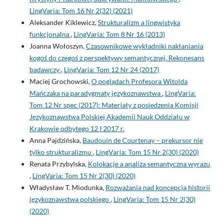
LingVaria: Tom 16 Nr 2(32) (2021)
Aleksander Kiklewicz,
Strukturalizm a lingwistyka
funkcjonalna
,
LingVaria: Tom 8 Nr 16 (2013)
Joanna Wołoszyn,
Czasownikowe wykładniki nakłaniania
kogoś do czegoś z perspektywy semantycznej. Rekonesans
badawczy
,
LingVaria: Tom 12 Nr 24 (2017)
Maciej Grochowski,
O poglądach Profesora Witolda
Mańczaka na paradygmaty językoznawstwa
,
LingVaria:
Tom 12 Nr spec (2017): Materiały z posiedzenia Komisji
Językoznawstwa Polskiej Akademii Nauk Oddziału w
Krakowie odbytego 12 I 2017 r.
Anna Pajdzińska,
Baudouin de Courtenay – prekursor nie
tylko strukturalizmu
,
LingVaria: Tom 15 Nr 2(30) (2020)
Renata Przybylska,
Kolokacje a analiza semantyczna wyrazu
,
LingVaria: Tom 15 Nr 2(30) (2020)
Władysław T. Miodunka,
Rozważania nad koncepcją historii
językoznawstwa polskiego
,
LingVaria: Tom 15 Nr 2(30)
(2020)