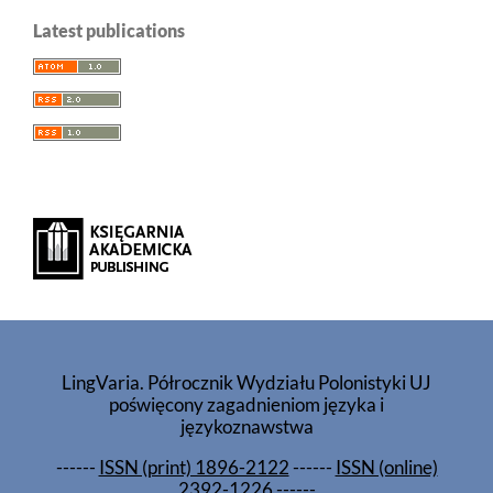
Latest publications
LingVaria. Półrocznik Wydziału Polonistyki UJ
poświęcony zagadnieniom języka i
językoznawstwa
------
ISSN (print) 1896-2122
------
ISSN (online)
2392-1226
------