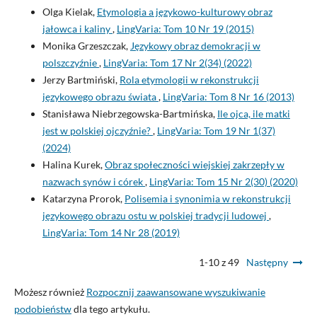
Olga Kielak,
Etymologia a językowo-kulturowy obraz
jałowca i kaliny
,
LingVaria: Tom 10 Nr 19 (2015)
Monika Grzeszczak,
Językowy obraz demokracji w
polszczyźnie
,
LingVaria: Tom 17 Nr 2(34) (2022)
Jerzy Bartmiński,
Rola etymologii w rekonstrukcji
językowego obrazu świata
,
LingVaria: Tom 8 Nr 16 (2013)
Stanisława Niebrzegowska-Bartmińska,
Ile ojca, ile matki
jest w polskiej ojczyźnie?
,
LingVaria: Tom 19 Nr 1(37)
(2024)
Halina Kurek,
Obraz społeczności wiejskiej zakrzepły w
nazwach synów i córek
,
LingVaria: Tom 15 Nr 2(30) (2020)
Katarzyna Prorok,
Polisemia i synonimia w rekonstrukcji
językowego obrazu ostu w polskiej tradycji ludowej
,
LingVaria: Tom 14 Nr 28 (2019)
1-10 z 49
Następny
Możesz również
Rozpocznij zaawansowane wyszukiwanie
podobieństw
dla tego artykułu.