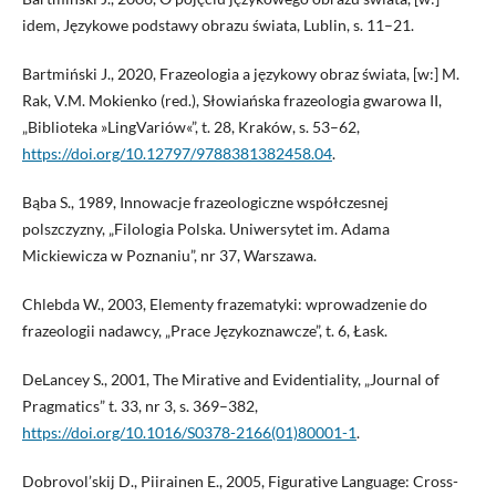
idem, Językowe podstawy obrazu świata, Lublin, s. 11–21.
Bartmiński J., 2020, Frazeologia a językowy obraz świata, [w:] M.
Rak, V.M. Mokienko (red.), Słowiańska frazeologia gwarowa II,
„Biblioteka »LingVariów«”, t. 28, Kraków, s. 53–62,
https://doi.org/10.12797/9788381382458.04
.
Bąba S., 1989, Innowacje frazeologiczne współczesnej
polszczyzny, „Filologia Polska. Uniwersytet im. Adama
Mickiewicza w Poznaniu”, nr 37, Warszawa.
Chlebda W., 2003, Elementy frazematyki: wprowadzenie do
frazeologii nadawcy, „Prace Językoznawcze”, t. 6, Łask.
DeLancey S., 2001, The Mirative and Evidentiality, „Journal of
Pragmatics” t. 33, nr 3, s. 369–382,
https://doi.org/10.1016/S0378-2166(01)80001-1
.
Dobrovol’skij D., Piirainen E., 2005, Figurative Language: Cross-