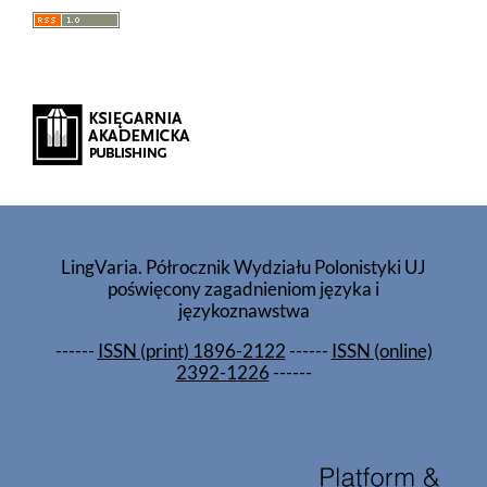
LingVaria. Półrocznik Wydziału Polonistyki UJ
poświęcony zagadnieniom języka i
językoznawstwa
------
ISSN (print) 1896-2122
------
ISSN (online)
2392-1226
------