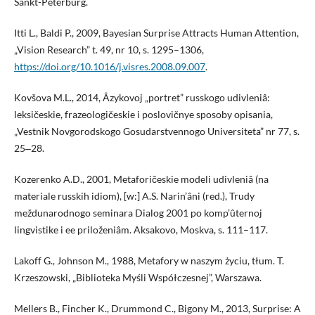
Sankt-Peterburg.
Itti L., Baldi P., 2009, Bayesian Surprise Attracts Human Attention,
„Vision Research” t. 49, nr 10, s. 1295–1306,
https://doi.org/10.1016/j.visres.2008.09.007
.
Kovšova M.L., 2014, Âzykovoj „portret” russkogo udivleniâ:
leksičeskie, frazeologičeskie i poslovičnye sposoby opisania,
„Vestnik Novgorodskogo Gosudarstvennogo Universiteta” nr 77, s.
25‒28.
Kozerenko A.D., 2001, Metaforičeskie modeli udivleniâ (na
materiale russkih idiom), [w:] A.S. Narin’âni (red.), Trudy
meždunarodnogo seminara Dialog 2001 po komp’ûternoj
lingvistike i ee priloženiâm. Aksakovo, Moskva, s. 111–117.
Lakoff G., Johnson M., 1988, Metafory w naszym życiu, tłum. T.
Krzeszowski, „Biblioteka Myśli Współczesnej”, Warszawa.
Mellers B., Fincher K., Drummond C., Bigony M., 2013, Surprise: A