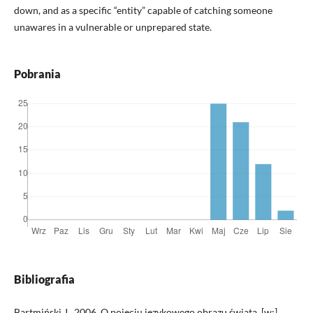
down, and as a specific “entity” capable of catching someone
unawares in a vulnerable or unprepared state.
Pobrania
Bibliografia
Bartmiński J., 2006, O pojęciu językowego obrazu świata, [w:]