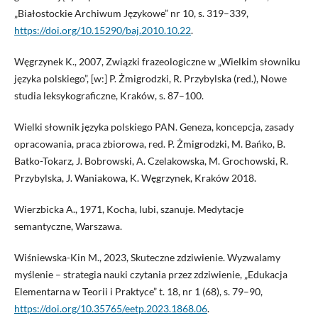
„Białostockie Archiwum Językowe” nr 10, s. 319–339,
https://doi.org/10.15290/baj.2010.10.22
.
Węgrzynek K., 2007, Związki frazeologiczne w „Wielkim słowniku
języka polskiego”, [w:] P. Żmigrodzki, R. Przybylska (red.), Nowe
studia leksykograficzne, Kraków, s. 87–100.
Wielki słownik języka polskiego PAN. Geneza, koncepcja, zasady
opracowania, praca zbiorowa, red. P. Żmigrodzki, M. Bańko, B.
Batko-Tokarz, J. Bobrowski, A. Czelakowska, M. Grochowski, R.
Przybylska, J. Waniakowa, K. Węgrzynek, Kraków 2018.
Wierzbicka A., 1971, Kocha, lubi, szanuje. Medytacje
semantyczne, Warszawa.
Wiśniewska-Kin M., 2023, Skuteczne zdziwienie. Wyzwalamy
myślenie – strategia nauki czytania przez zdziwienie, „Edukacja
Elementarna w Teorii i Praktyce” t. 18, nr 1 (68), s. 79–90,
https://doi.org/10.35765/eetp.2023.1868.06
.