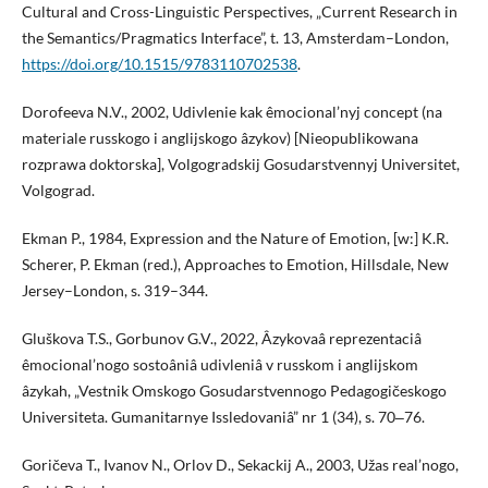
Cultural and Cross-Linguistic Perspectives, „Current Research in
the Semantics/Pragmatics Interface”, t. 13, Amsterdam–London,
https://doi.org/10.1515/9783110702538
.
Dorofeeva N.V., 2002, Udivlenie kak êmocional’nyj concept (na
materiale russkogo i anglijskogo âzykov) [Nieopublikowana
rozprawa doktorska], Volgogradskij Gosudarstvennyj Universitet,
Volgograd.
Ekman P., 1984, Expression and the Nature of Emotion, [w:] K.R.
Scherer, P. Ekman (red.), Approaches to Emotion, Hillsdale, New
Jersey–London, s. 319–344.
Gluškova T.S., Gorbunov G.V., 2022, Âzykovaâ reprezentaciâ
êmocional’nogo sostoâniâ udivleniâ v russkom i anglijskom
âzykah, „Vestnik Omskogo Gosudarstvennogo Pedagogičeskogo
Universiteta. Gumanitarnye Issledovaniâ” nr 1 (34), s. 70‒76.
Goričeva T., Ivanov N., Orlov D., Sekackij A., 2003, Užas real’nogo,