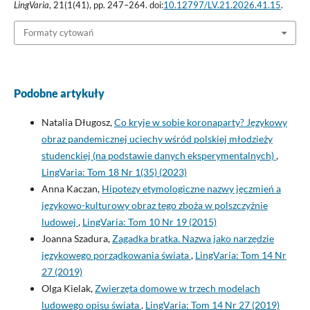
LingVaria
, 21(1(41), pp. 247–264. doi:
10.12797/LV.21.2026.41.15
.
Formaty cytowań
Podobne artykuły
Natalia Długosz,
Co kryje w sobie koronaparty? Językowy
obraz pandemicznej uciechy wśród polskiej młodzieży
studenckiej (na podstawie danych eksperymentalnych)
,
LingVaria: Tom 18 Nr 1(35) (2023)
Anna Kaczan,
Hipotezy etymologiczne nazwy jęczmień a
językowo-kulturowy obraz tego zboża w polszczyźnie
ludowej
,
LingVaria: Tom 10 Nr 19 (2015)
Joanna Szadura,
Zagadka bratka. Nazwa jako narzędzie
językowego porządkowania świata
,
LingVaria: Tom 14 Nr
27 (2019)
Olga Kielak,
Zwierzęta domowe w trzech modelach
ludowego opisu świata
,
LingVaria: Tom 14 Nr 27 (2019)