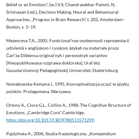
Belief or an Emotion?, [w:] V.S. Chandrasekhar Pammi, N.
Srinivasan (red.), Decision Making. Neural and Behavioural
Approaches, „Progress in Brain Research”, t. 202, Amsterdam–
Boston, s. 3–19.
Mezenceva T.A., 2005, Funkcional’nye osobennosti reprezentacii
udivleniâ v anglijskom i russkom âzykah na materiale prozy
Čarl’za Dikkensa original’nyh i perevodnyh variantov
[Nieopublikowana rozprawa doktorska], Ural’skij
Gosudarstvennyj Pedagogičeskij Universitet, Ekaterinburg.
Nowakowska-Kempna I., 1995, Konceptualizacja uczuć w języku
polskim. Prolegomena, Warszawa.
Ortony A., Clore G.L., Collins A., 1988, The Cognitive Structure of
Emotions, „Cambridge Core”, Cambridge,
https://doi.org/10.1017/CBO9780511571299
.
Pajdzińska A., 2006, Studia frazeologiczne, „Kompendium