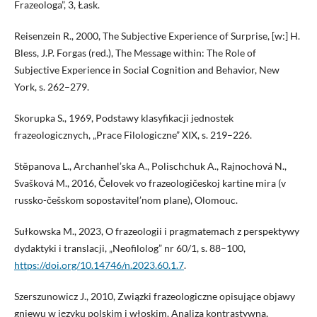
Frazeologa”, 3, Łask.
Reisenzein R., 2000, The Subjective Experience of Surprise, [w:] H.
Bless, J.P. Forgas (red.), The Message within: The Role of
Subjective Experience in Social Cognition and Behavior, New
York, s. 262–279.
Skorupka S., 1969, Podstawy klasyfikacji jednostek
frazeologicznych, „Prace Filologiczne” XIX, s. 219–226.
Stěpanova L., Archanhel’ska A., Polischchuk A., Rajnochová N.,
Svašková M., 2016, Čelovek vo frazeologičeskoj kartine mira (v
russko-češskom sopostavitel’nom plane), Olomouc.
Sułkowska M., 2023, O frazeologii i pragmatemach z perspektywy
dydaktyki i translacji, „Neofilolog” nr 60/1, s. 88–100,
https://doi.org/10.14746/n.2023.60.1.7
.
Szerszunowicz J., 2010, Związki frazeologiczne opisujące objawy
gniewu w języku polskim i włoskim. Analiza kontrastywna,