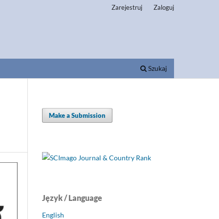
Zarejestruj
Zaloguj
Szukaj
Make a Submission
Język / Language
English