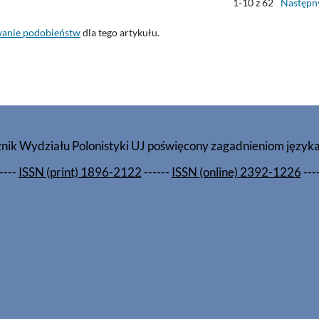
1-10 z 62
Następn
wanie podobieństw
dla tego artykułu.
znik Wydziału Polonistyki UJ poświęcony zagadnieniom język
----
ISSN (print) 1896-2122
------
ISSN (online) 2392-1226
---