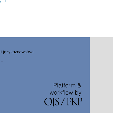
y
a i językoznawstwa
---