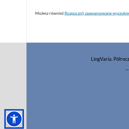
Możesz również
Rozpocznij zaawansowane wyszuki
LingVaria. Półroc
--