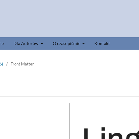
ne
Dla Autorów
O czasopiśmie
Kontakt
6)
/
Front Matter