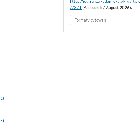
https://journals.akademicka.pl/lv/artic
/7371
(Accessed: 7 August 2026).
Formaty cytowań
21)
15)