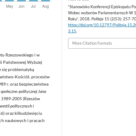
“Stanowisko Konferencji Episkopatu Po
Wobec wyborów Parlamentarnych W 
Roku”. 2018.
Politeja
15 (2(53): 257-70
https://doi.org/10.12797/Politeja.15.
3.15
.
More Citation Formats
etu Rzeszowskiego i w
ii Państwowej Wyższej
 się problematyką
 państwo‑Kościół, procesów
89 r. oraz bezpieczeństwa
 społeczno‑politycznej Jana
ach 1989‑2005
(Rzeszów
estii politycznych i
) oraz kilkudziesięciu
ch naukowych i pracach