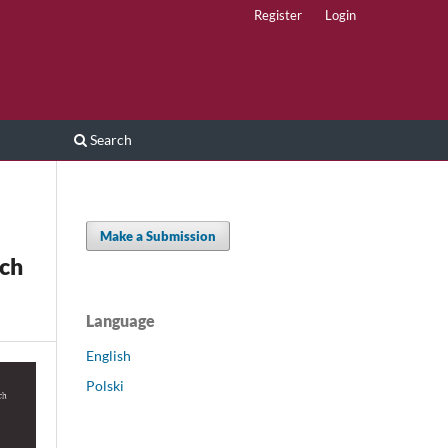
Register
Login
Search
Make a Submission
ych
Language
English
Polski