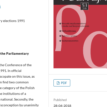
5
ry elections 1991
n the Parliamentary
 the Conference of the
91. In official
copate on this issue, as
 can find two common
PDF
he category of the Polish
e institutions of a
national. Secondly, the
Published
isconception by unanimity
28-04-2018