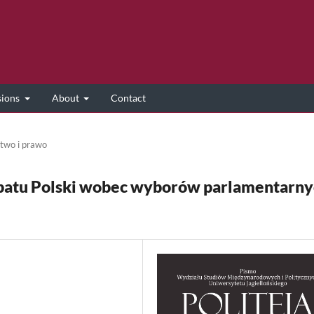
sions
About
Contact
two i prawo
opatu Polski wobec wyborów parlamentarn