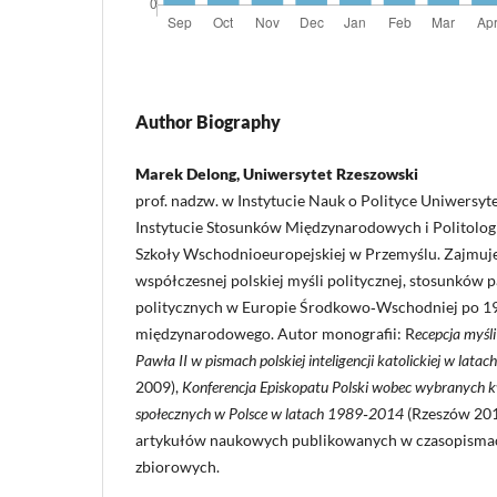
Author Biography
Marek Delong, Uniwersytet Rzeszowski
prof. nadzw. w Instytucie Nauk o Polityce Uniwersyt
Instytucie Stosunków Międzynarodowych i Politolog
Szkoły Wschodnioeuropejskiej w Przemyślu. Zajmuje
współczesnej polskiej myśli politycznej, stosunków
politycznych w Europie Środkowo‑Wschodniej po 19
międzynarodowego. Autor monografii: R
ecepcja myśli
Pawła II w pismach polskiej inteligencji katolickiej w lat
2009),
Konferencja Episkopatu Polski wobec wybranych kw
społecznych w Polsce w latach 1989‑2014
(Rzeszów 2016
artykułów naukowych publikowanych w czasopisma
zbiorowych.