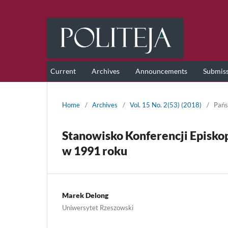
Current
Archives
Announcements
Submis
Home
/
Archives
/
Vol. 15 No. 2(53) (2018)
/
Pańs
Stanowisko Konferencji Episk
w 1991 roku
Marek Delong
Uniwersytet Rzeszowski