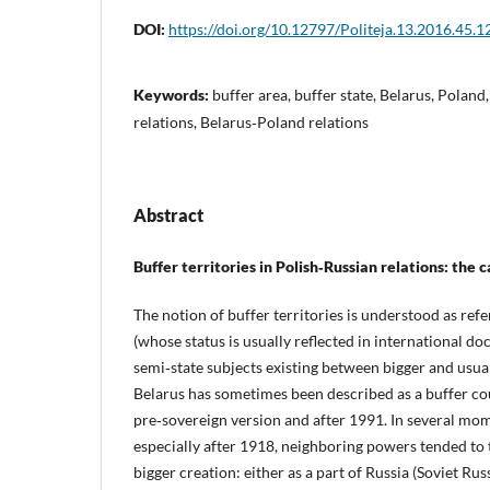
DOI:
https://doi.org/10.12797/Politeja.13.2016.45.1
Keywords:
buffer area, buffer state, Belarus, Poland
relations, Belarus‑Poland relations
Abstract
Buffer territories in Polish‑Russian relations: the 
The notion of buffer territories is understood as refe
(whose status is usually reflected in international do
semi‑state subjects existing between bigger and usua
Belarus has sometimes been described as a buffer cou
pre‑sovereign version and after 1991. In several mom
especially after 1918, neighboring powers tended to tr
bigger creation: either as a part of Russia (Soviet Ru