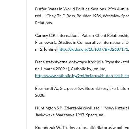
Buffer States in World Politics. Sessions. 25th Annua
red. J. Chay, Th.E. Ross, Boulder 1986, Westview Spec
Relations.
Carney C.P., International Patron‑Client Relationshi
Framework, „Studies in Comparative International D
nr 2, [online]
http://dx.doi.org/10.1007/BF02687171
.
Dane statystyczne, dotyczące Kościoła Rzymskokatoli
na 1 marca 2009 r.), Catholic.by, [online]
http://www.catholic.by/2/pl/belarus/church‑bel‑his
Eberhardt A., Gra pozorów. Stosunki rosyjsko‑biał
2008.
Huntington S.P., Zderzenie cywilizacji i nowy kształt
Jankowska, Warszawa 1997, Spectrum.
Konończuk W., Trudny „sojusznik”. Białoruś w polity