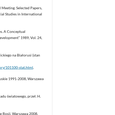
l Meeting. Selected Papers,
ial Studies in International
ps. A Conceptual
evelopment” 1989, Vol. 24,
ckiego na Białorusi (stan
tory/101100‑stat.html
.
oruskie 1991‑2008, Warszawa
 ładu światowego, przeł. H.
ce Rosji, Warszawa 2008,