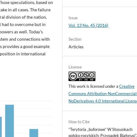
Those speculations, based on
ake in all cases. The failure
al division of the nation,
Issue
it had to overcome but in
Vol. 13 No. 45 (2016)
powers as well. Today’s
ystem and connections with
Section
es provides a good example
Articles
position in international
License
This work is licensed under a
Creative
Commons Attribution-NonCommercial
NoDerivatives 4.0 International Licens
How to Cite
“Terytoria „buforowe” W Stosunkach
polsko‑rosyjskich: Przypadek Białorusi”