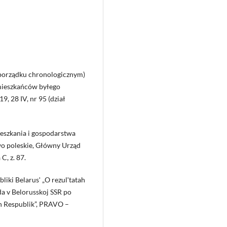
 porządku chronologicznym)
mieszkańców byłego
, 28 IV, nr 95 (dział
ieszkania i gospodarstwa
 poleskie, Główny Urząd
C, z. 87.
iki Belarusʹ „O rezulʹtatah
a v Belorusskoj SSR po
ih Respublik”, PRAVO –