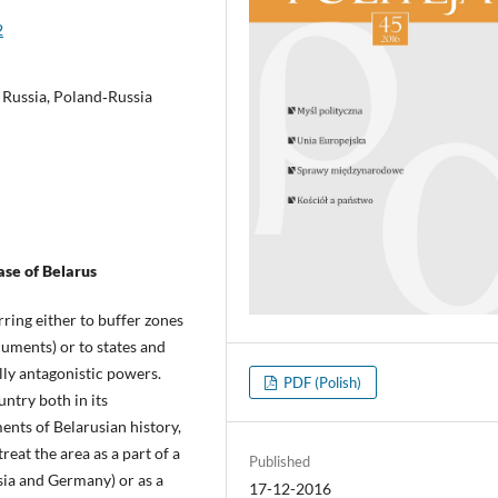
2
, Russia, Poland‑Russia
case of Belarus
rring either to buffer zones
cuments) or to states and
lly antagonistic powers.
PDF (Polish)
ntry both in its
ents of Belarusian history,
eat the area as a part of a
Published
ssia and Germany) or as a
17-12-2016