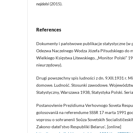
najdalsi
(2015).
References
Dokumenty i państwowe publikacje statystyczne (w
Odezwa Naczelnego Wodza Józefa Piłsudskiego do 
Wielkiego Księstwa Litewskiego, „Monitor Polski” 1919
nieurzędowy).
Drugi powszechny spis ludności z dn. 9.XII.1931 r. M
domowe. Ludność. Stosunki zawodowe. Województwo
Statystyczny, Warszawa 1938, Statystyka Polski. Seria 
Postanovlenie Prezidiuma Verhovnogo Soveta Respubl
golosovaniâ na referendume SSSR 17 marta 1991 god
voprosu o sohranenii Soûza Sovetskih Socialističesk
Zakono-datelʹstvo Respubliki Belarusʹ, [online]