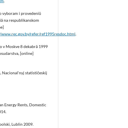
tm
.
po vyboram i provedeniû
iâ na respublikanskom
e]
/www.rec.gov.by/refer/ref1995resdoc.html
.
no v Moskve 8 dekabrâ 1999
sudarstva, [online]
, Nacionalʹnyj statističeskij
ian Energy Rents, Domestic
014.
olski, Lublin 2009.