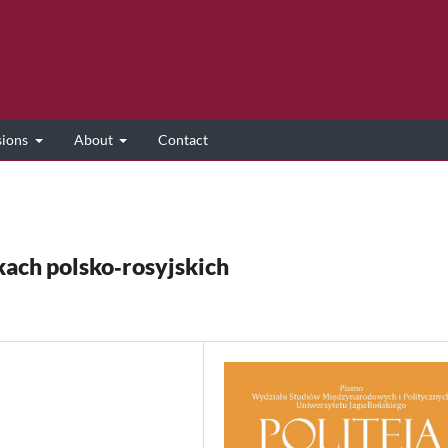
sions
About
Contact
kach polsko‑rosyjskich