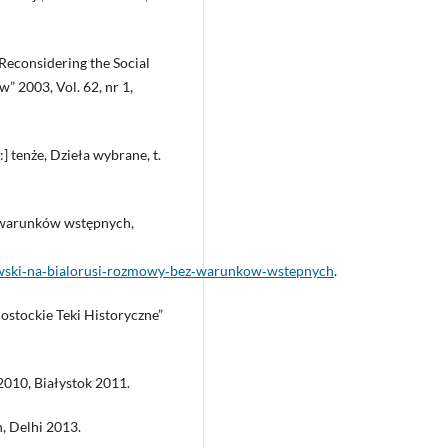
Reconsidering the Social
w” 2003, Vol. 62, nr 1,
 tenże, Dzieła wybrane, t.
 warunków wstępnych,
kowski‑na‑bialorusi‑rozmowy‑bez‑warunkow‑wstepnych
.
ostockie Teki Historyczne”
2010, Białystok 2011.
, Delhi 2013.