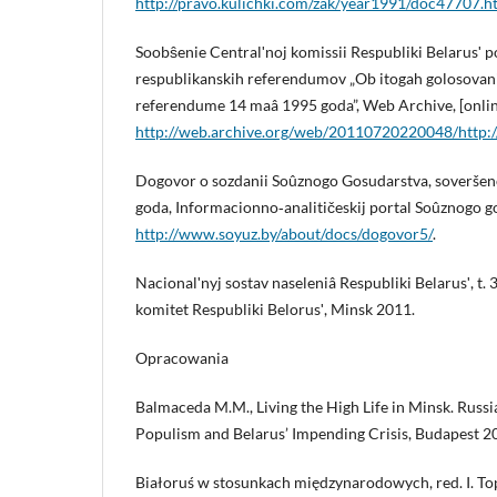
http://pravo.kulichki.com/zak/year1991/doc47707.h
Soobŝenie Centralʹnoj komissii Respubliki Belarusʹ 
respublikanskih referendumov „Ob itogah golosovan
referendume 14 maâ 1995 goda”, Web Archive, [onlin
http://web.archive.org/web/20110720220048/http:/
Dogovor o sozdanii Soûznogo Gosudarstva, soverše
goda, Informacionno‑analitičeskij portal Soûznogo go
http://www.soyuz.by/about/docs/dogovor5/
.
Nacionalʹnyj sostav naseleniâ Respubliki Belarusʹ, t. 3
komitet Respubliki Belorusʹ, Minsk 2011.
Opracowania
Balmaceda M.M., Living the High Life in Minsk. Russ
Populism and Belarus’ Impending Crisis, Budapest 2
Białoruś w stosunkach międzynarodowych, red. I. Top