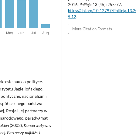
2016.
Politeja
13 (45): 255-77.
https://doi.org/10.12797/Politeja.13.
5.12
.
More Citation Formats
kresie nauk o polityce.
sytetu Jagiellońskiego.
polityczne, nacjonalizm i
współczesnego państwa
ej, Rosja i jej partnerzy w
ynarodowego, paradygmat
 okien
(2002),
Konserwatywny
ej. Partnerzy najbliżsi i