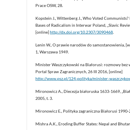
Prace OSW, 28.
Kopstein J., Wittenberg J., Who Voted Communists? 
Bases of Radicalism in Interwar Poland, „Slavic Revie
[online]
http://dx.doi.org/10.2307/3090468
.
Lenin W., O prawie narodów do samostanowienia, [w:]
1, Warszawa 1949.
Minister Waszczykowski na Białorusi: rozmowy bez
Portal Spraw Zagranicznych, 26 III 2016, [online]
http://www.psz.pl/124‑polityka/minister‑waszczy
Mironowicz A., Diecezja białoruska 1633‑1669, „Biał
2005, t. 3.
Mironowicz E., Polityka zagraniczna Białorusi 1990‑
Mishra A.K., Eroding Buffer States: Nepal and Bhutan