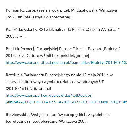
Pomian K., Europa i jej narody, przeł. M. Szpakowska, Warszawa
1992, Biblioteka Myśli Współczesnej.
Pszczółkowska D., XXI wiek należy do Europy, ,,Gazeta Wyborcza”
2005, 5 VII.
Punkt Informacji Europejskiej Europe Direct – Poznań, „Biuletyn”
2013, nr 9: Kultura w Unii Europejskiej, [online]
http://www.europe‑direct.poznan.pl/joannafiles/Biuletyn2013/09.13
Rezolucja Parlamentu Europejskiego z dnia 12 maja 2011 r. w
sprawie kulturowego wymiaru działań zewnętrznych UE
(2010/2161 (INI)), [online]
http://www.europarl.europa.eu/sides/getDoc.do?
pubRef=‑//EP//TEXT+TA+P7‑TA‑2011‑0239+0+DOC+XML+V0//PL#d
Ruszkowski J., Wstęp do studiów europejskich. Zagadnienia
teoretyczne i metodologiczne, Warszawa 2007.