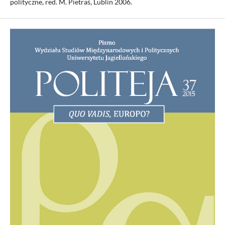
polityczne, red. M. Pietraś, Lublin 2006.