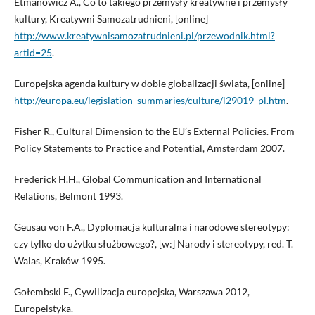
Etmanowicz A., Co to takiego przemysły kreatywne i przemysły
kultury, Kreatywni Samozatrudnieni, [online]
http://www.kreatywnisamozatrudnieni.pl/przewodnik.html?
artid=25
.
Europejska agenda kultury w dobie globalizacji świata, [online]
http://europa.eu/legislation_summaries/culture/l29019_pl.htm
.
Fisher R., Cultural Dimension to the EU’s External Policies. From
Policy Statements to Practice and Potential, Amsterdam 2007.
Frederick H.H., Global Communication and International
Relations, Belmont 1993.
Geusau von F.A., Dyplomacja kulturalna i narodowe stereotypy:
czy tylko do użytku służbowego?, [w:] Narody i stereotypy, red. T.
Walas, Kraków 1995.
Gołembski F., Cywilizacja europejska, Warszawa 2012,
Europeistyka.