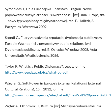
Symonides J., Unia Europejska – państwo – region. Nowe
pojmowanie subsydiarności i suwerenności, [w:] Unia Europejska
– nowy typ wspólnoty międzynarodowej, red. E. Haliżak, S.
Parzymies, Warszawa 2002.
Szondi G., Filary zarządzania reputacją: dyplomacja publiczna w
Europie Wschodniej z perspektywy public relations, [w:]
Dyplomacja publiczna, red. B. Ociepka, Wrocław 2008, Acta
Universitatis Wratislaviensis, 3056.
Taylor P., What is a Public Diplomacy?, Leeds, [online]
http://www.leeeds.ac.uk/ics/what‑pd‑pdf
.
Wagner G., Soft Power in Europe’s External Relations? External
Cultural Relations!, 15 II 2012, [online]
http://www.moreeurope.org/sites/default/files/Soft%20power%20
Ziętek A., Olchowski J., Kultura, [w:] Międzynarodowe stosunki