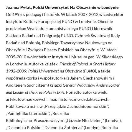
Joanna Pyłat, Polski Uniwersytet Na Obczyźnie w Londynie
Od 1995 r. pedagog i historyk. W latach 2007‑2012 wicedyrektor
Instytutu Kultury Europejskiej PUNO w Londynie. Obecnie
prodziekan Wydziału Humanistycznego PUNO i kierownik
Zakładu Badań nad Emigracją PUNO. Członek Światowej Rady
Badań nad Polonią, Polskiego Towarzystwa Naukowego na
Obczyźnie i Związku Pisarzy Polskich na Obczyźnie. W latach
2005‑2010 wolontariusz Instytutu i Muzeum gen. W. Sikorskiego
w Londynie. Autorka książek:
Friends of Poland. A Short History
1982‑2009
;
Polski Uniwersytet na Obczyźnie (PUNO)
, a także
współredaktorka i współautorka (z Janem Ciechanowskim i
Andrzejem Suchcitzem) książki
General Władysław Anders Soldier
and Leader of the Free Poles in Exile
. Ponadto autorka wielu
artykułów naukowych i map historyczno‑dydaktycznych.
Publikowała m.in. w „Przeglądzie Zachodniopomorskim”,
„Pamiętniku Literackim”, „Roczniku
Bibliologiczno‑Prasoznawczym”, „Gazecie Niedzielnej” (Londyn),
„Dzienniku Polskim i Dzienniku Żołnierza” (Londyn), Roczniku