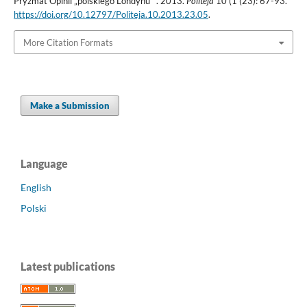
Pryzmat Opinii „polskiego Londynu””. 2013.
Politeja
10 (1 (23): 67-93.
https://doi.org/10.12797/Politeja.10.2013.23.05
.
More Citation Formats
Make a Submission
Language
English
Polski
Latest publications