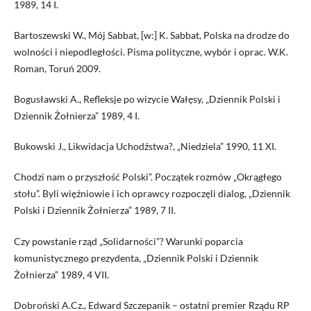
1989, 14 I.
Bartoszewski W., Mój Sabbat, [w:] K. Sabbat, Polska na drodze do
wolności i niepodległości. Pisma polityczne, wybór i oprac. W.K.
Roman, Toruń 2009.
Bogusławski A., Refleksje po wizycie Wałęsy, „Dziennik Polski i
Dziennik Żołnierza” 1989, 4 I.
Bukowski J., Likwidacja Uchodźstwa?, „Niedziela” 1990, 11 XI.
Chodzi nam o przyszłość Polski”. Początek rozmów „Okrągłego
stołu”. Byli więźniowie i ich oprawcy rozpoczęli dialog, „Dziennik
Polski i Dziennik Żołnierza” 1989, 7 II.
Czy powstanie rząd „Solidarności”? Warunki poparcia
komunistycznego prezydenta, „Dziennik Polski i Dziennik
Żołnierza” 1989, 4 VII.
Dobroński A.Cz., Edward Szczepanik – ostatni premier Rządu RP