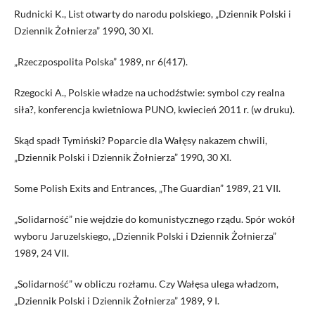
Rudnicki K., List otwarty do narodu polskiego, „Dziennik Polski i
Dziennik Żołnierza” 1990, 30 XI.
„Rzeczpospolita Polska” 1989, nr 6(417).
Rzegocki A., Polskie władze na uchodźstwie: symbol czy realna
siła?, konferencja kwietniowa PUNO, kwiecień 2011 r. (w druku).
Skąd spadł Tymiński? Poparcie dla Wałęsy nakazem chwili,
„Dziennik Polski i Dziennik Żołnierza” 1990, 30 XI.
Some Polish Exits and Entrances, „The Guardian” 1989, 21 VII.
„Solidarność” nie wejdzie do komunistycznego rządu. Spór wokół
wyboru Jaruzelskiego, „Dziennik Polski i Dziennik Żołnierza”
1989, 24 VII.
„Solidarność” w obliczu rozłamu. Czy Wałęsa ulega władzom,
„Dziennik Polski i Dziennik Żołnierza” 1989, 9 I.