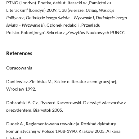
PTNO (Londyn). Poetka, debiut literacki w „Pamiętniku
Literackim” (Londyn) 2009, t. 38 (wiersze:
Dzisiaj
,
Wariacje
Polityczne
,
Dotknięcie innego świata
– Wyzwanie I
,
Dotknięcie innego
świata – Wyzwanie II
). Członek redakcji „Przeglądu
Polsko‑Polonijnego”. Sekretarz „Zeszytów Naukowych PUNO”.
References
Opracowania
Danilewicz‑Zielińska M., Szkice o literaturze emigracyjnej,
Wrocław 1992.
Dobroński A. Cz., Ryszard Kaczorowski. Dziewięć wieczorów z
prezydentem, Białystok 2005.
Dudek A., Reglamentowana rewolucja. Rozkład dyktatury
komunistycznej w Polsce 1988‑1990, Kraków 2005, Arkana
Historii.