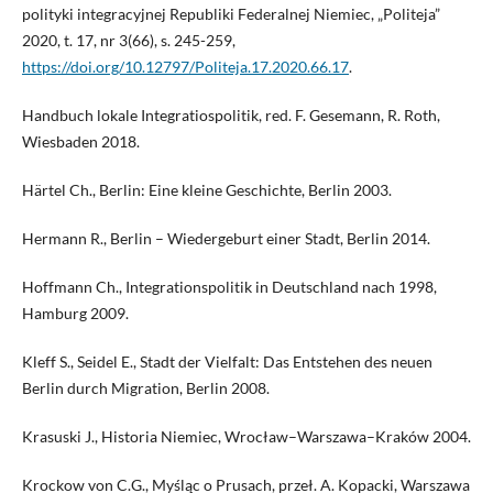
polityki integracyjnej Republiki Federalnej Niemiec, „Politeja”
2020, t. 17, nr 3(66), s. 245-259,
https://doi.org/10.12797/Politeja.17.2020.66.17
.
Handbuch lokale Integratiospolitik, red. F. Gesemann, R. Roth,
Wiesbaden 2018.
Härtel Ch., Berlin: Eine kleine Geschichte, Berlin 2003.
Hermann R., Berlin – Wiedergeburt einer Stadt, Berlin 2014.
Hoffmann Ch., Integrationspolitik in Deutschland nach 1998,
Hamburg 2009.
Kleff S., Seidel E., Stadt der Vielfalt: Das Entstehen des neuen
Berlin durch Migration, Berlin 2008.
Krasuski J., Historia Niemiec, Wrocław–Warszawa–Kraków 2004.
Krockow von C.G., Myśląc o Prusach, przeł. A. Kopacki, Warszawa