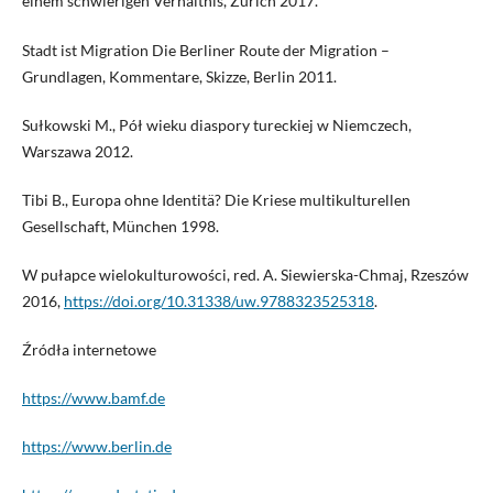
einem schwierigen Verhältnis, Zürich 2017.
Stadt ist Migration Die Berliner Route der Migration –
Grundlagen, Kommentare, Skizze, Berlin 2011.
Sułkowski M., Pół wieku diaspory tureckiej w Niemczech,
Warszawa 2012.
Tibi B., Europa ohne Identitä? Die Kriese multikulturellen
Gesellschaft, München 1998.
W pułapce wielokulturowości, red. A. Siewierska-Chmaj, Rzeszów
2016,
https://doi.org/10.31338/uw.9788323525318
.
Źródła internetowe
https://www.bamf.de
https://www.berlin.de