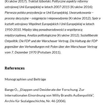
(Kraków 2017);
Traktat lizboński. Polityczne aspekty reformy
ustrojowej Unii Europejskiej w latach 2007-2015
(Kraków 2016);
Pierwsza polska prezydencja w Unii Europejskiej. Uwarunkowania –
procesy decyzyjne – osiągnięcia i niepowodzenia
(Kraków 2012);
Spór o
kształt ustrojowy Wspólnot Europejskich i Unii Europejskiej w latach
1950-2010. Między ideą ponadnarodowości a współpracą
międzyrządową. Analiza politologiczna
(Kraków 2012);
Sozialliberale
Ostpolitik: Die FDP und der Warschauer Vertrag. Die Haltung der FDP
gegenüber den Verhandlungen mit Polen über den Warschauer Vertrag
vom 7. Dezember 1970
(Potsdam 2011).
References
Monographien und Beiträge
Bange O., „Etappen und Desiderate der Forschung. Zur
internationalen Einordnung von Willy Brandts Außenpolitik“,
Archiv für Sozialgeschichte, Nr. 46 (2006).