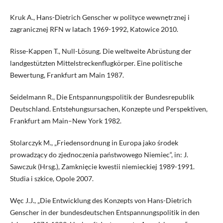
Kruk A., Hans-Dietrich Genscher w polityce wewnętrznej i
zagranicznej RFN w latach 1969-1992, Katowice 2010.
Risse-Kappen T., Null-Lösung. Die weltweite Abrüstung der
landgestützten Mittelstreckenflugkörper. Eine politische
Bewertung, Frankfurt am Main 1987.
Seidelmann R., Die Entspannungspolitik der Bundesrepublik
Deutschland. Entstehungsursachen, Konzepte und Perspektiven,
Frankfurt am Main–New York 1982.
Stolarczyk M., „Friedensordnung in Europa jako środek
prowadzący do zjednoczenia państwowego Niemiec“, in: J.
Sawczuk (Hrsg.), Zamknięcie kwestii niemieckiej 1989-1991.
Studia i szkice, Opole 2007.
Węc J.J., „Die Entwicklung des Konzepts von Hans-Dietrich
Genscher in der bundesdeutschen Entspannungspolitik in den