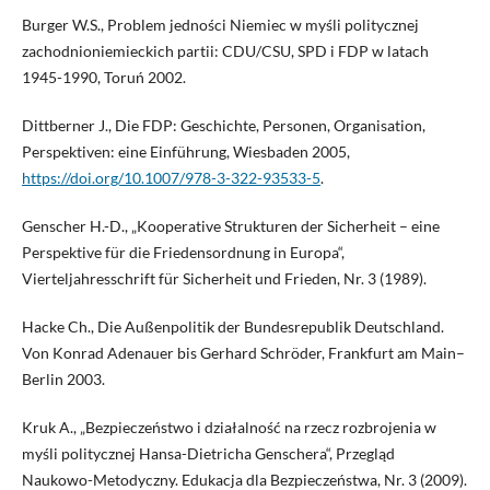
Burger W.S., Problem jedności Niemiec w myśli politycznej
zachodnioniemieckich partii: CDU/CSU, SPD i FDP w latach
1945-1990, Toruń 2002.
Dittberner J., Die FDP: Geschichte, Personen, Organisation,
Perspektiven: eine Einführung, Wiesbaden 2005,
https://doi.org/10.1007/978-3-322-93533-5
.
Genscher H.-D., „Kooperative Strukturen der Sicherheit – eine
Perspektive für die Friedensordnung in Europa“,
Vierteljahresschrift für Sicherheit und Frieden, Nr. 3 (1989).
Hacke Ch., Die Außenpolitik der Bundesrepublik Deutschland.
Von Konrad Adenauer bis Gerhard Schröder, Frankfurt am Main–
Berlin 2003.
Kruk A., „Bezpieczeństwo i działalność na rzecz rozbrojenia w
myśli politycznej Hansa-Dietricha Genschera“, Przegląd
Naukowo-Metodyczny. Edukacja dla Bezpieczeństwa, Nr. 3 (2009).