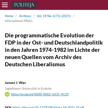
Home
/
Archives
/
Vol. 18 No. 6(75) (2021)
/
International Affairs
Die programmatische Evolution der
FDP in der Ost- und Deutschlandpolitik
in den Jahren 1974-1982 im Lichte der
neuen Quellen vom Archiv des
Deutschen Liberalismus
Janusz J. Węc
Jagiellonen-Universität in Kraków
https://orcid.org/0000-0002-6331-4133
DOI:
https://doi.org/10.12797/Politeja.18.2021.75.04