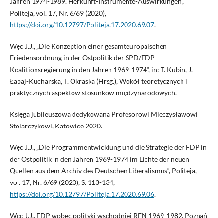
Jahren 1974-1989. Herkunft-Instrumente-Auswirkungen“,
Politeja, vol. 17, Nr. 6/69 (2020),
https://doi.org/10.12797/Politeja.17.2020.69.07
.
Węc J.J., „Die Konzeption einer gesamteuropäischen
Friedensordnung in der Ostpolitik der SPD/FDP-
Koalitionsregierung in den Jahren 1969-1974“, in: T. Kubin, J.
Łapaj-Kucharska, T. Okraska (Hrsg.), Wokół teoretycznych i
praktycznych aspektów stosunków międzynarodowych.
Księga jubileuszowa dedykowana Profesorowi Mieczysławowi
Stolarczykowi, Katowice 2020.
Węc J.J., „Die Programmentwicklung und die Strategie der FDP in
der Ostpolitik in den Jahren 1969-1974 im Lichte der neuen
Quellen aus dem Archiv des Deutschen Liberalismus“, Politeja,
vol. 17, Nr. 6/69 (2020), S. 113-134,
https://doi.org/10.12797/Politeja.17.2020.69.06
.
Węc J.J., FDP wobec polityki wschodniej RFN 1969-1982, Poznań