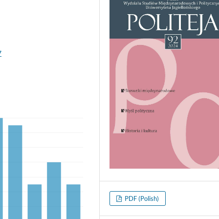
7
PDF (Polish)