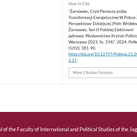
How to Cite
“Żarnowiec, Czyli Pierwsza próba
Transformacji Energetycznej W Polsce 
Perspektywy Dzisiejszej (Piotr Wróble
Żarnowiec. Sen O Polskiej Elektrowni
jądrowej. Wydawnictwo Krytyki Polityc
Warszawa 2023, Ss. 334)”. 2024.
Polit
(5(92): 381-90.
https://doi.org/10.12797/Politeja.21.
2.17
.
More Citation Formats
l of the Faculty of International and Political Studies of the Ja