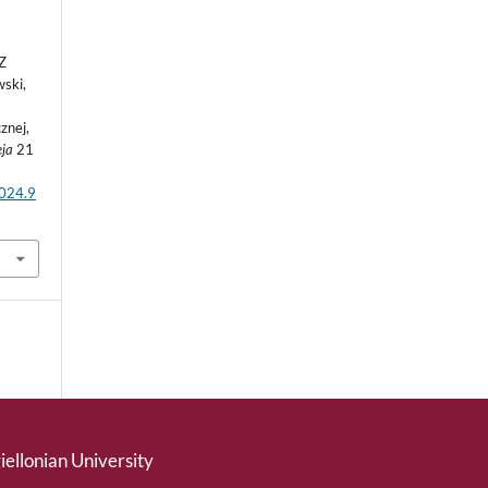
Z
wski,
znej,
eja
21
2024.9
giellonian University