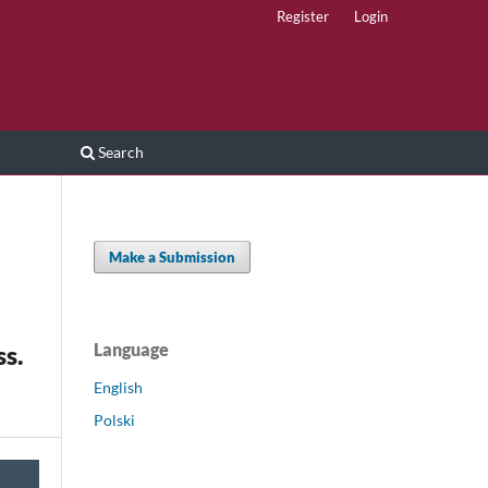
Register
Login
Search
Make a Submission
Language
s.
English
Polski