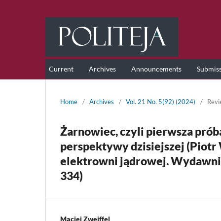
Current
Archives
Announcements
Submis
Home
/
Archives
/
Vol. 21 No. 5(92) (2024)
/
Revi
Żarnowiec, czyli pierwsza prób
perspektywy dzisiejszej (Piotr
elektrowni jądrowej. Wydawnic
334)
Maciej Zweiffel