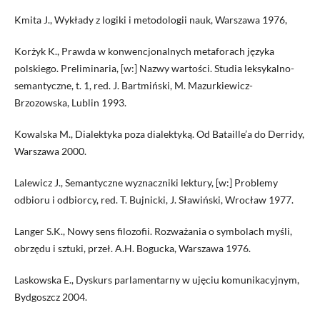
Kmita J., Wykłady z logiki i metodologii nauk, Warszawa 1976,
Korżyk K., Prawda w konwencjonalnych metaforach języka
polskiego. Preliminaria, [w:] Nazwy wartości. Studia leksykalno-
semantyczne, t. 1, red. J. Bartmiński, M. Mazurkiewicz-
Brzozowska, Lublin 1993.
Kowalska M., Dialektyka poza dialektyką. Od Bataille’a do Derridy,
Warszawa 2000.
Lalewicz J., Semantyczne wyznaczniki lektury, [w:] Problemy
odbioru i odbiorcy, red. T. Bujnicki, J. Sławiński, Wrocław 1977.
Langer S.K., Nowy sens filozofii. Rozważania o symbolach myśli,
obrzędu i sztuki, przeł. A.H. Bogucka, Warszawa 1976.
Laskowska E., Dyskurs parlamentarny w ujęciu komunikacyjnym,
Bydgoszcz 2004.