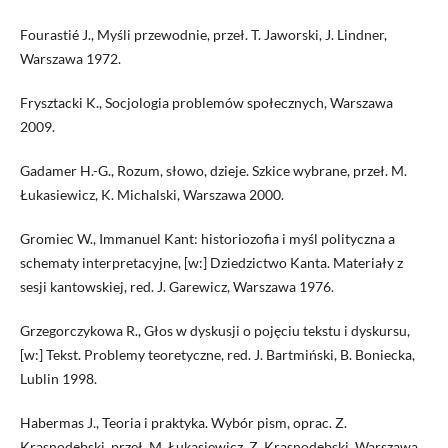
Fourastié J., Myśli przewodnie, przeł. T. Jaworski, J. Lindner,
Warszawa 1972.
Frysztacki K., Socjologia problemów społecznych, Warszawa
2009.
Gadamer H.-G., Rozum, słowo, dzieje. Szkice wybrane, przeł. M.
Łukasiewicz, K. Michalski, Warszawa 2000.
Gromiec W., Immanuel Kant: historiozofia i myśl polityczna a
schematy interpretacyjne, [w:] Dziedzictwo Kanta. Materiały z
sesji kantowskiej, red. J. Garewicz, Warszawa 1976.
Grzegorczykowa R., Głos w dyskusji o pojęciu tekstu i dyskursu,
[w:] Tekst. Problemy teoretyczne, red. J. Bartmiński, B. Boniecka,
Lublin 1998.
Habermas J., Teoria i praktyka. Wybór pism, oprac. Z.
Krasnodębski, przeł. M. Łukasiewicz, Z. Krasnodębski, Warszawa