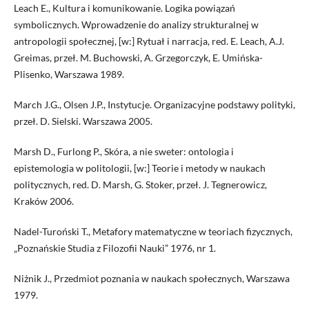
Leach E., Kultura i komunikowanie. Logika powiązań
symbolicznych. Wprowadzenie do analizy strukturalnej w
antropologii społecznej, [w:] Rytuał i narracja, red. E. Leach, A.J.
Greimas, przeł. M. Buchowski, A. Grzegorczyk, E. Umińska-
Plisenko, Warszawa 1989.
March J.G., Olsen J.P., Instytucje. Organizacyjne podstawy polityki,
przeł. D. Sielski. Warszawa 2005.
Marsh D., Furlong P., Skóra, a nie sweter: ontologia i
epistemologia w politologii, [w:] Teorie i metody w naukach
politycznych, red. D. Marsh, G. Stoker, przeł. J. Tegnerowicz,
Kraków 2006.
Nadel-Turoński T., Metafory matematyczne w teoriach fizycznych,
„Poznańskie Studia z Filozofii Nauki” 1976, nr 1.
Niżnik J., Przedmiot poznania w naukach społecznych, Warszawa
1979.