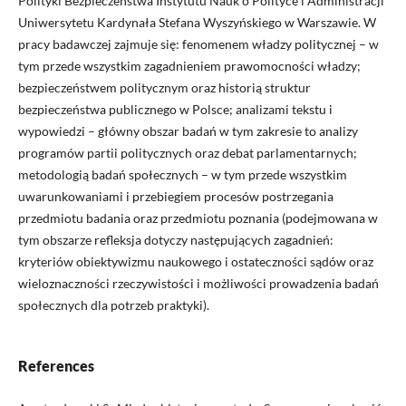
Polityki Bezpieczeństwa Instytutu Nauk o Polityce i Administracji
Uniwersytetu Kardynała Stefana Wyszyńskiego w Warszawie. W
pracy badawczej zajmuje się: fenomenem władzy politycznej – w
tym przede wszystkim zagadnieniem prawomocności władzy;
bezpieczeństwem politycznym oraz historią struktur
bezpieczeństwa publicznego w Polsce; analizami tekstu i
wypowiedzi – główny obszar badań w tym zakresie to analizy
programów partii politycznych oraz debat parlamentarnych;
metodologią badań społecznych – w tym przede wszystkim
uwarunkowaniami i przebiegiem procesów postrzegania
przedmiotu badania oraz przedmiotu poznania (podejmowana w
tym obszarze refleksja dotyczy następujących zagadnień:
kryteriów obiektywizmu naukowego i ostateczności sądów oraz
wieloznaczności rzeczywistości i możliwości prowadzenia badań
społecznych dla potrzeb praktyki).
References