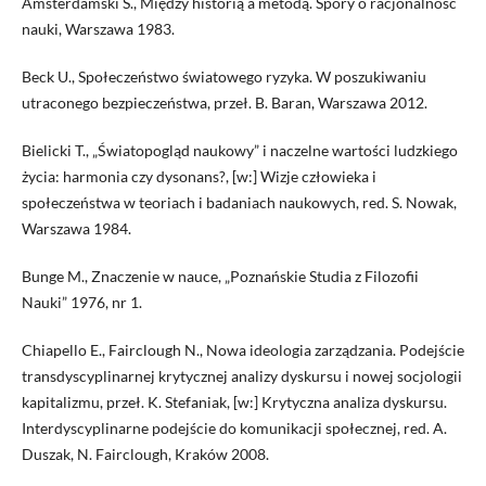
Amsterdamski S., Między historią a metodą. Spory o racjonalność
nauki, Warszawa 1983.
Beck U., Społeczeństwo światowego ryzyka. W poszukiwaniu
utraconego bezpieczeństwa, przeł. B. Baran, Warszawa 2012.
Bielicki T., „Światopogląd naukowy” i naczelne wartości ludzkiego
życia: harmonia czy dysonans?, [w:] Wizje człowieka i
społeczeństwa w teoriach i badaniach naukowych, red. S. Nowak,
Warszawa 1984.
Bunge M., Znaczenie w nauce, „Poznańskie Studia z Filozofii
Nauki” 1976, nr 1.
Chiapello E., Fairclough N., Nowa ideologia zarządzania. Podejście
transdyscyplinarnej krytycznej analizy dyskursu i nowej socjologii
kapitalizmu, przeł. K. Stefaniak, [w:] Krytyczna analiza dyskursu.
Interdyscyplinarne podejście do komunikacji społecznej, red. A.
Duszak, N. Fairclough, Kraków 2008.