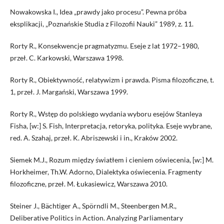
Nowakowska I., Idea „prawdy jako procesu”. Pewna próba
eksplikacji, „Poznańskie Studia z Filozofii Nauki” 1989, z. 11.
Rorty R., Konsekwencje pragmatyzmu. Eseje z lat 1972–1980,
przeł. C. Karkowski, Warszawa 1998.
Rorty R., Obiektywność, relatywizm i prawda. Pisma filozoficzne, t.
1, przeł. J. Margański, Warszawa 1999.
Rorty R., Wstęp do polskiego wydania wyboru esejów Stanleya
Fisha, [w:] S. Fish, Interpretacja, retoryka, polityka. Eseje wybrane,
red. A. Szahaj, przeł. K. Abriszewski i in., Kraków 2002.
Siemek M.J., Rozum między światłem i cieniem oświecenia, [w:] M.
Horkheimer, Th.W. Adorno, Dialektyka oświecenia. Fragmenty
filozoficzne, przeł. M. Łukasiewicz, Warszawa 2010.
Steiner J., Bächtiger A., Spörndli M., Steenbergen M.R.,
Deliberative Politics in Action. Analyzing Parliamentary