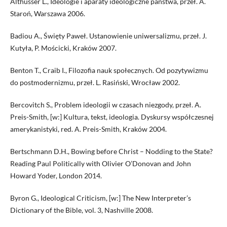
Althusser L., Ideologie i aparaty ideologiczne państwa, przeł. A.
Staroń, Warszawa 2006.
Badiou A., Święty Paweł. Ustanowienie uniwersalizmu, przeł. J.
Kutyła, P. Mościcki, Kraków 2007.
Benton T., Craib I., Filozofia nauk społecznych. Od pozytywizmu
do postmodernizmu, przeł. L. Rasiński, Wrocław 2002.
Bercovitch S., Problem ideologii w czasach niezgody, przeł. A.
Preis-Smith, [w:] Kultura, tekst, ideologia. Dyskursy współczesnej
amerykanistyki, red. A. Preis-Smith, Kraków 2004.
Bertschmann D.H., Bowing before Christ – Nodding to the State?
Reading Paul Politically with Olivier O’Donovan and John
Howard Yoder, London 2014.
Byron G., Ideological Criticism, [w:] The New Interpreter’s
Dictionary of the Bible, vol. 3, Nashville 2008.