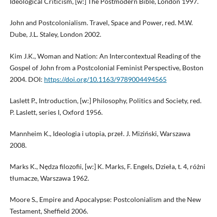
Ideological Criticism, [w:] The Postmodern Bible, London 1997.
John and Postcolonialism. Travel, Space and Power, red. M.W.
Dube, J.L. Staley, London 2002.
Kim J.K., Woman and Nation: An Intercontextual Reading of the
Gospel of John from a Postcolonial Feminist Perspective, Boston
2004. DOI:
https://doi.org/10.1163/9789004494565
Laslett P., Introduction, [w:] Philosophy, Politics and Society, red.
P. Laslett, series I, Oxford 1956.
Mannheim K., Ideologia i utopia, przeł. J. Miziński, Warszawa
2008.
Marks K., Nędza filozofii, [w:] K. Marks, F. Engels, Dzieła, t. 4, różni
tłumacze, Warszawa 1962.
Moore S., Empire and Apocalypse: Postcolonialism and the New
Testament, Sheffield 2006.