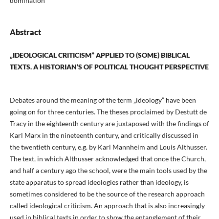
domination
Abstract
„IDEOLOGICAL CRITICISM” APPLIED TO (SOME) BIBLICAL
TEXTS. A HISTORIAN’S OF
POLITICAL THOUGHT PERSPECTIVE
Debates around the meaning of the term „ideology” have been
going on for three centuries. The theses proclaimed by Destutt de
Tracy in the eighteenth century are juxtaposed with the findings of
Karl Marx in the nineteenth century, and critically discussed in
the twentieth century, e.g. by Karl Mannheim and Louis Althusser.
The text, in which Althusser acknowledged that once the Church,
and half a century ago the school, were the main tools used by the
state apparatus to spread ideologies rather than ideology, is
sometimes considered to be the source of the research approach
called ideological criticism. An approach that is also increasingly
used in biblical texts in order to show the entanglement of their