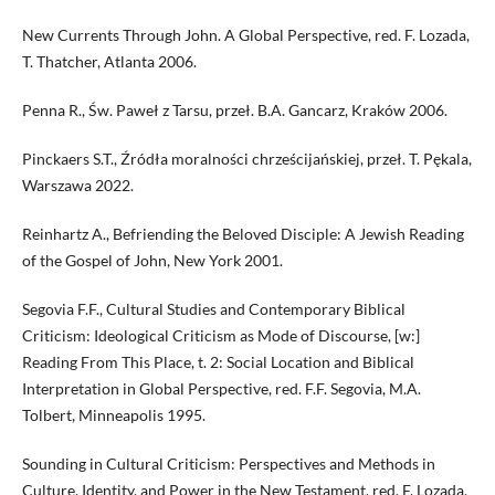
New Currents Through John. A Global Perspective, red. F. Lozada,
T. Thatcher, Atlanta 2006.
Penna R., Św. Paweł z Tarsu, przeł. B.A. Gancarz, Kraków 2006.
Pinckaers S.T., Źródła moralności chrześcijańskiej, przeł. T. Pękala,
Warszawa 2022.
Reinhartz A., Befriending the Beloved Disciple: A Jewish Reading
of the Gospel of John, New York 2001.
Segovia F.F., Cultural Studies and Contemporary Biblical
Criticism: Ideological Criticism as Mode of Discourse, [w:]
Reading From This Place, t. 2: Social Location and Biblical
Interpretation in Global Perspective, red. F.F. Segovia, M.A.
Tolbert, Minneapolis 1995.
Sounding in Cultural Criticism: Perspectives and Methods in
Culture, Identity, and Power in the New Testament, red. F. Lozada,