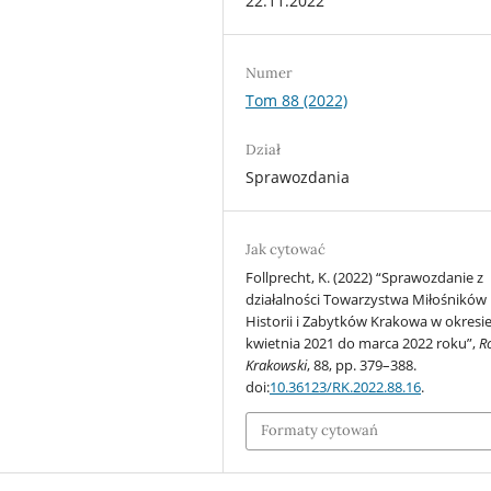
22.11.2022
Numer
Tom 88 (2022)
Dział
Sprawozdania
Jak cytować
Follprecht, K. (2022) “Sprawozdanie z
działalności Towarzystwa Miłośników
Historii i Zabytków Krakowa w okresi
kwietnia 2021 do marca 2022 roku”,
R
Krakowski
, 88, pp. 379–388.
doi:
10.36123/RK.2022.88.16
.
Formaty cytowań