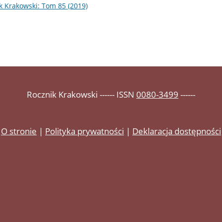
k Krakowski: Tom 85 (2019)
Rocznik Krakowski ------ ISSN
0080-3499
------
O stronie
|
Polityka prywatności
|
Deklaracja dostępności