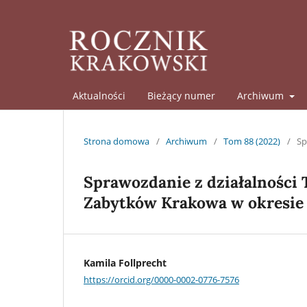
Aktualności
Bieżący numer
Archiwum
Strona domowa
/
Archiwum
/
Tom 88 (2022)
/
Sp
Sprawozdanie z działalności 
Zabytków Krakowa w okresie 
Kamila Follprecht
https://orcid.org/0000-0002-0776-7576