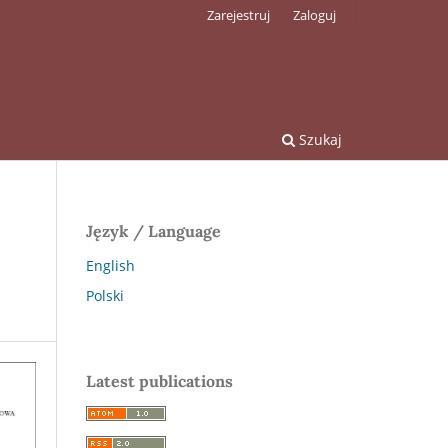
Zarejestruj
Zaloguj
Szukaj
Język / Language
English
Polski
Latest publications