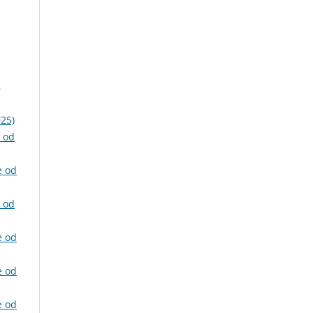
,
025)
e od
e od
e od
e od
e od
e od