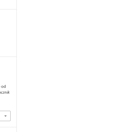
e od
ocznik