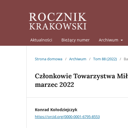
Aktualności
Bieżący numer
Archiwum
Strona domowa
/
Archiwum
/
Tom 88 (2022)
/
Ba
Członkowie Towarzystwa Miło
marzec 2022
Konrad Kołodziejczyk
https://orcid.org/0000-0001-6795-8553