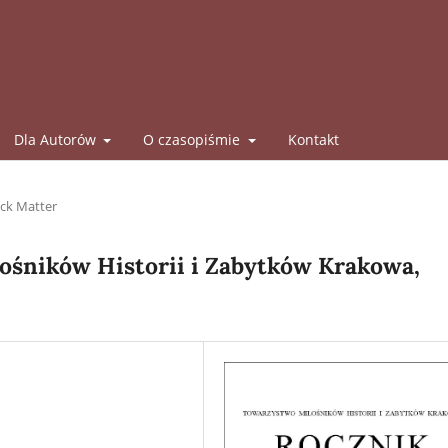
Dla Autorów
O czasopiśmie
Kontakt
ck Matter
śników Historii i Zabytków Krakowa,