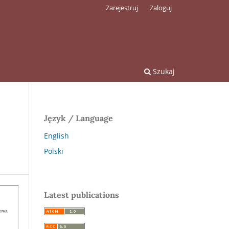
Zarejestruj
Zaloguj
Szukaj
Język / Language
English
Polski
Latest publications