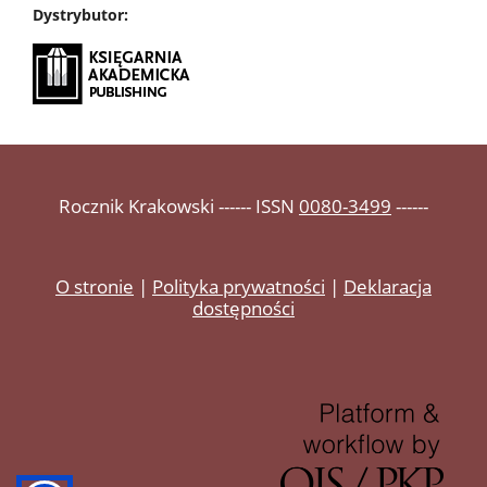
Dystrybutor:
Rocznik Krakowski ------ ISSN
0080-3499
------
O stronie
|
Polityka prywatności
|
Deklaracja
dostępności