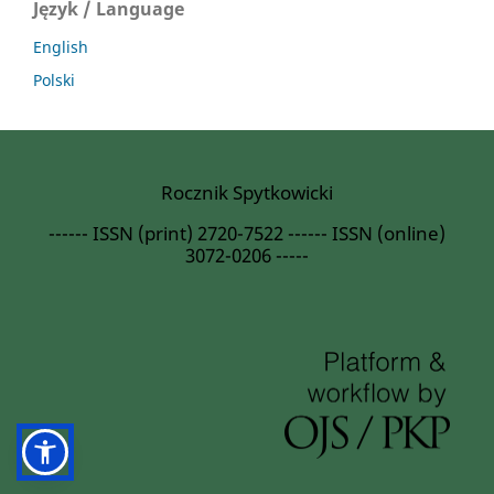
Język / Language
English
Polski
Rocznik Spytkowicki
------ ISSN (print) 2720-7522 ------ ISSN (online)
3072-0206 -----