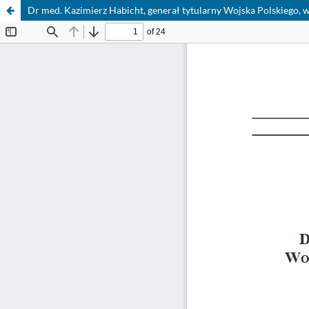
Dr med. Kazimierz Habicht, generał tytularny Wojska Polskiego,