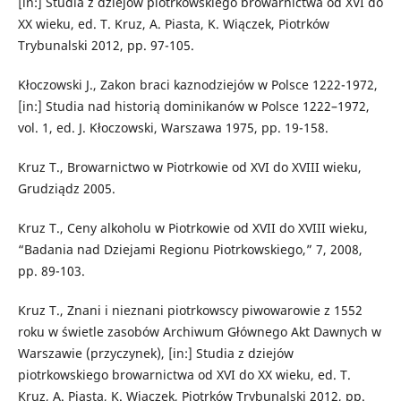
[in:] Studia z dziejów piotrkowskiego browarnictwa od XVI do
XX wieku, ed. T. Kruz, A. Piasta, K. Wiączek, Piotrków
Trybunalski 2012, pp. 97-105.
Kłoczowski J., Zakon braci kaznodziejów w Polsce 1222-1972,
[in:] Studia nad historią dominikanów w Polsce 1222–1972,
vol. 1, ed. J. Kłoczowski, Warszawa 1975, pp. 19-158.
Kruz T., Browarnictwo w Piotrkowie od XVI do XVIII wieku,
Grudziądz 2005.
Kruz T., Ceny alkoholu w Piotrkowie od XVII do XVIII wieku,
“Badania nad Dziejami Regionu Piotrkowskiego,” 7, 2008,
pp. 89-103.
Kruz T., Znani i nieznani piotrkowscy piwowarowie z 1552
roku w świetle zasobów Archiwum Głównego Akt Dawnych w
Warszawie (przyczynek), [in:] Studia z dziejów
piotrkowskiego browarnictwa od XVI do XX wieku, ed. T.
Kruz, A. Piasta, K. Wiączek, Piotrków Trybunalski 2012, pp.