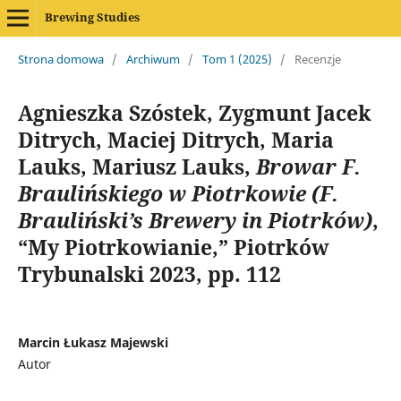
Brewing Studies
Strona domowa
/
Archiwum
/
Tom 1 (2025)
/
Recenzje
Agnieszka Szóstek, Zygmunt Jacek
Ditrych, Maciej Ditrych, Maria
Lauks, Mariusz Lauks,
Browar F.
Braulińskiego w Piotrkowie (F.
Brauliński’s Brewery in Piotrków)
,
“My Piotrkowianie,” Piotrków
Trybunalski 2023, pp. 112
Marcin Łukasz Majewski
Autor