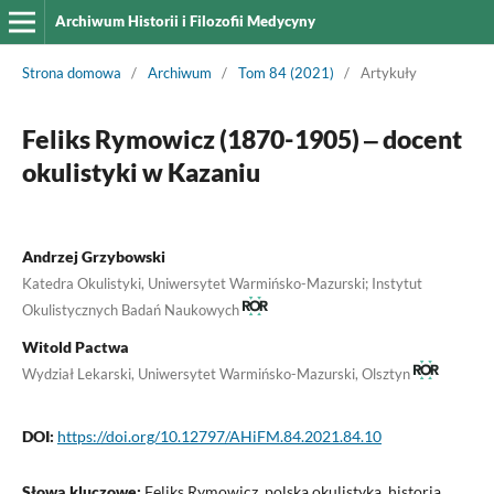
Archiwum Historii i Filozofii Medycyny
Strona domowa
/
Archiwum
/
Tom 84 (2021)
/
Artykuły
Feliks Rymowicz (1870-1905) ‒ docent
okulistyki w Kazaniu
Andrzej Grzybowski
Katedra Okulistyki, Uniwersytet Warmińsko-Mazurski; Instytut
Okulistycznych Badań Naukowych
Witold Pactwa
Wydział Lekarski, Uniwersytet Warmińsko-Mazurski, Olsztyn
DOI:
https://doi.org/10.12797/AHiFM.84.2021.84.10
Słowa kluczowe:
Feliks Rymowicz, polska okulistyka, historia