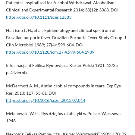
Patients Hospitalized for Alcohol Withdrawal, Alcoholism:
Clinical and Experimental Research 2014; 38(12): 3068. DOI:
https://doi.org/10.1111/acer.12583
Harrison L. H., et al., Epidemiology and clinical spectrum of
Brazilian purpuric fever, Brazilian Purpuric Fever Study Group. J
Clin Microbiol 1989; 27(4): 599-604. DOI:
https://doi.org/10.1128/jcm.27.4.599-604.1989
Informacja nt Feliksa Rymowicza, Kurier Polski 1901; 12/25
październik.
McDermott A. M., Antimicrobial compounds in tears, Exp Eye
Res. 2013; 117: 53-61. DOI:
https://doi.org/10.1016/j.exer.2013.07.014
Melanowski W. H., Rys dziejów okulistyki w Polsce, Warszawa
1948.
Nekrolog Feliksa Rymowicza, „Kurier Warszawski” 1905; 170: 22