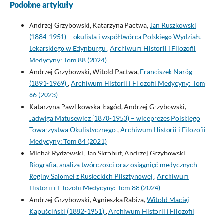
Podobne artykuły
Andrzej Grzybowski, Katarzyna Pactwa,
Jan Ruszkowski
(1884-1951) – okulista i współtwórca Polskiego Wydziału
Lekarskiego w Edynburgu
,
Archiwum Historii i Filozofii
Medycyny: Tom 88 (2024)
Andrzej Grzybowski, Witold Pactwa,
Franciszek Naróg
(1891-1969)
,
Archiwum Historii i Filozofii Medycyny: Tom
86 (2023)
Katarzyna Pawlikowska-Łagód, Andrzej Grzybowski,
Jadwiga Matusewicz (1870-1953) – wiceprezes Polskiego
Towarzystwa Okulistycznego
,
Archiwum Historii i Filozofii
Medycyny: Tom 84 (2021)
Michał Rydzewski, Jan Skrobut, Andrzej Grzybowski,
Biografia, analiza twórczości oraz osiągnięć medycznych
Reginy Salomei z Rusieckich Pilsztynowej
,
Archiwum
Historii i Filozofii Medycyny: Tom 88 (2024)
Andrzej Grzybowski, Agnieszka Rabiza,
Witold Maciej
Kapuściński (1882-1951)
,
Archiwum Historii i Filozofii