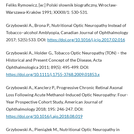
Feliks Rymowicz, [w:] Polski słownik biograficzny, Wrocław-
Warszawa-Kraków 1991; XXXIII/1: 530-531.
Grzybowski A., Brona P., Nutritional Optic Neuropathy Instead of
Tobacco–alcohol Amblyopia, Canadian Journal of Ophthalmology
2017; 52(5):533. DOI:
https://doi.org/10.1016/j.jcjo.2017.02.016
Grzybowski A., Holder G., Tobacco Optic Neuropathy (TON) – the
Historical and Present Concept of the Disease, Acta
Ophthalmologica 2011; 89(5): 495-499. DOI:
https://doi.org/10.1111/j.1755-3768.2009.01853.x
Grzybowski A., Kanclerz P., Progressive Chronic Retinal Axonal
Loss Following Acute Methanol-Induced Optic Neuropathy: Four-
Year Prospective Cohort Study, American Journal of
Ophthalmology 2018; 195: 246-247. DOI:
https://doi.org/10.1016/j.ajo.2018.08.019
Grzybowski A., Pieniążek M., Nutritional Optic Neuropathy in