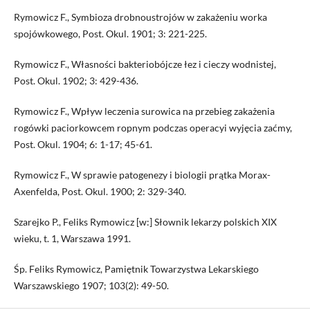
Rymowicz F., Symbioza drobnoustrojów w zakażeniu worka
spojówkowego, Post. Okul. 1901; 3: 221-225.
Rymowicz F., Własności bakteriobójcze łez i cieczy wodnistej,
Post. Okul. 1902; 3: 429-436.
Rymowicz F., Wpływ leczenia surowica na przebieg zakażenia
rogówki paciorkowcem ropnym podczas operacyi wyjęcia zaćmy,
Post. Okul. 1904; 6: 1-17; 45-61.
Rymowicz F., W sprawie patogenezy i biologii prątka Morax-
Axenfelda, Post. Okul. 1900; 2: 329-340.
Szarejko P., Feliks Rymowicz [w:] Słownik lekarzy polskich XIX
wieku, t. 1, Warszawa 1991.
Śp. Feliks Rymowicz, Pamiętnik Towarzystwa Lekarskiego
Warszawskiego 1907; 103(2): 49-50.