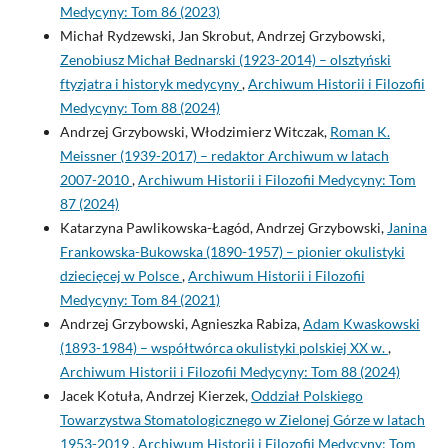
Medycyny: Tom 86 (2023)
Michał Rydzewski, Jan Skrobut, Andrzej Grzybowski,
Zenobiusz Michał Bednarski (1923-2014) – olsztyński
ftyzjatra i historyk medycyny
,
Archiwum Historii i Filozofii
Medycyny: Tom 88 (2024)
Andrzej Grzybowski, Włodzimierz Witczak,
Roman K.
Meissner (1939-2017) – redaktor Archiwum w latach
2007-2010
,
Archiwum Historii i Filozofii Medycyny: Tom
87 (2024)
Katarzyna Pawlikowska-Łagód, Andrzej Grzybowski,
Janina
Frankowska-Bukowska (1890-1957) – pionier okulistyki
dziecięcej w Polsce
,
Archiwum Historii i Filozofii
Medycyny: Tom 84 (2021)
Andrzej Grzybowski, Agnieszka Rabiza,
Adam Kwaskowski
(1893-1984) – współtwórca okulistyki polskiej XX w.
,
Archiwum Historii i Filozofii Medycyny: Tom 88 (2024)
Jacek Kotuła, Andrzej Kierzek,
Oddział Polskiego
Towarzystwa Stomatologicznego w Zielonej Górze w latach
1953-2019
,
Archiwum Historii i Filozofii Medycyny: Tom