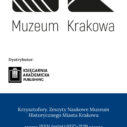
Dystrybutor:
Krzysztofory. Zeszyty Naukowe Muzeum
Historycznego Miasta Krakowa
------ ISSN (print)
0137-3129
------