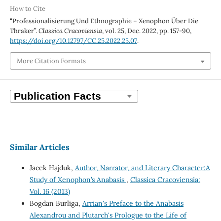
How to Cite
“Professionalisierung Und Ethnographie – Xenophon Über Die
Thraker”.
Classica Cracoviensia
, vol. 25, Dec. 2022, pp. 157-90,
https://doi.org/10.12797/CC.25.2022.25.07
.
More Citation Formats
Similar Articles
Jacek Hajduk,
Author, Narrator, and Literary Character:A
Study of Xenophon’s Anabasis
,
Classica Cracoviensia:
Vol. 16 (2013)
Bogdan Burliga,
Arrian's Preface to the Anabasis
Alexandrou and Plutarch's Prologue to the Life of