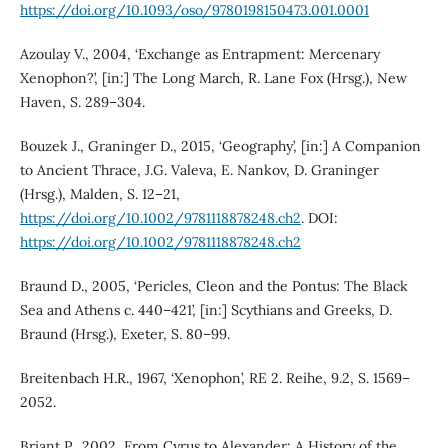
https://doi.org/10.1093/oso/9780198150473.001.0001
Azoulay V., 2004, ‘Exchange as Entrapment: Mercenary
Xenophon?’, [in:] The Long March, R. Lane Fox (Hrsg.), New
Haven, S. 289–304.
Bouzek J., Graninger D., 2015, ‘Geography’, [in:] A Companion
to Ancient Thrace, J.G. Valeva, E. Nankov, D. Graninger
(Hrsg.), Malden, S. 12–21,
https://doi.org/10.1002/9781118878248.ch2
. DOI:
https://doi.org/10.1002/9781118878248.ch2
Braund D., 2005, ‘Pericles, Cleon and the Pontus: The Black
Sea and Athens c. 440–421’, [in:] Scythians and Greeks, D.
Braund (Hrsg.), Exeter, S. 80–99.
Breitenbach H.R., 1967, ‘Xenophon’, RE 2. Reihe, 9.2, S. 1569–
2052.
Briant P., 2002, From Cyrus to Alexander: A History of the