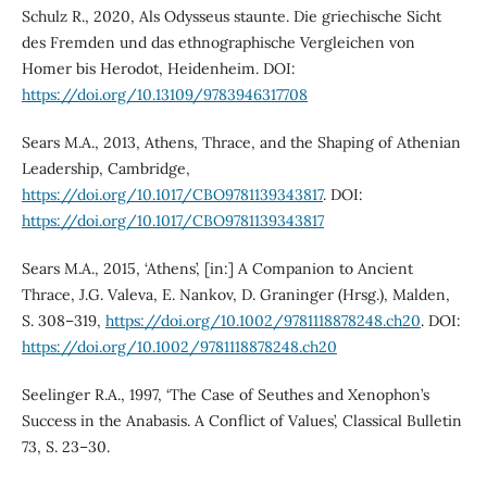
Schulz R., 2020, Als Odysseus staunte. Die griechische Sicht
des Fremden und das ethnographische Vergleichen von
Homer bis Herodot, Heidenheim. DOI:
https://doi.org/10.13109/9783946317708
Sears M.A., 2013, Athens, Thrace, and the Shaping of Athenian
Leadership, Cambridge,
https://doi.org/10.1017/CBO9781139343817
. DOI:
https://doi.org/10.1017/CBO9781139343817
Sears M.A., 2015, ‘Athens’, [in:] A Companion to Ancient
Thrace, J.G. Valeva, E. Nankov, D. Graninger (Hrsg.), Malden,
S. 308–319,
https://doi.org/10.1002/9781118878248.ch20
. DOI:
https://doi.org/10.1002/9781118878248.ch20
Seelinger R.A., 1997, ‘The Case of Seuthes and Xenophon’s
Success in the Anabasis. A Conflict of Values’, Classical Bulletin
73, S. 23–30.