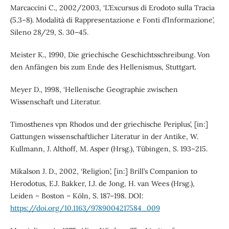
Marcaccini C., 2002/2003, ‘L’Excursus di Erodoto sulla Tracia
(5.3–8). Modalità di Rappresentazione e Fonti d’Informazione’,
Sileno 28/29, S. 30–45.
Meister K., 1990, Die griechische Geschichtsschreibung. Von
den Anfängen bis zum Ende des Hellenismus, Stuttgart.
Meyer D., 1998, ‘Hellenische Geographie zwischen
Wissenschaft und Literatur.
Timosthenes vpn Rhodos und der griechische Periplus’, [in:]
Gattungen wissenschaftlicher Literatur in der Antike, W.
Kullmann, J. Althoff, M. Asper (Hrsg.), Tübingen, S. 193–215.
Mikalson J. D., 2002, ‘Religion’, [in:] Brill’s Companion to
Herodotus, E.J. Bakker, I.J. de Jong, H. van Wees (Hrsg.),
Leiden – Boston – Köln, S. 187–198. DOI:
https://doi.org/10.1163/9789004217584_009