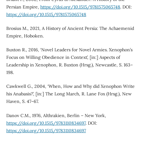
Persian Empire,
https://doi.org/10.1515/9781575065748
. DOI:
https://doi.org/10.1515/9781575065748
Brosius M., 2021, A History of Ancient Persia: The Achaemenid
Empire, Hoboken.
Buxton R., 2016, ‘Novel Leaders for Novel Armies. Xenophon’s
Focus on Willing Obedience in Context’, [in:] Aspects of
Leadership in Xenophon, R. Buxton (Hrsg.), Newcastle, S. 163–
198.
Cawkwell G., 2004, ‘When, How and Why did Xenophon Write
his Anabasis?’, [in:] The Long March, R. Lane Fox (Hrsg.), New
Haven, S. 47–67.
Danov C.M., 1976, Althrakien, Berlin – New York,
https://doi.org/10.1515/9783110834697
. DOI:
https://doi.org/10.1515/9783110834697