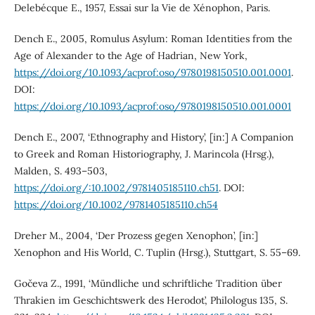
Delebécque E., 1957, Essai sur la Vie de Xénophon, Paris.
Dench E., 2005, Romulus Asylum: Roman Identities from the
Age of Alexander to the Age of Hadrian, New York,
https://doi.org/10.1093/acprof:oso/9780198150510.001.0001
.
DOI:
https://doi.org/10.1093/acprof:oso/9780198150510.001.0001
Dench E., 2007, ‘Ethnography and History’, [in:] A Companion
to Greek and Roman Historiography, J. Marincola (Hrsg.),
Malden, S. 493–503,
https://doi.org/:10.1002/9781405185110.ch51
. DOI:
https://doi.org/10.1002/9781405185110.ch54
Dreher M., 2004, ‘Der Prozess gegen Xenophon’, [in:]
Xenophon and His World, C. Tuplin (Hrsg.), Stuttgart, S. 55–69.
Gočeva Z., 1991, ‘Mündliche und schriftliche Tradition über
Thrakien im Geschichtswerk des Herodot’, Philologus 135, S.