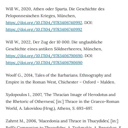
Will W., 2020, Athen oder Sparta. Die Geschichte des
Peloponnesischen Krieges, München,
https://doi.org/10.17104/9783406740992
. DOI:
https://doi.org/10.17104/9783406740992
Will W., 2022, Der Zug der 10 000. Die unglaubliche
Geschichte eines antiken Söldnerheeres, München,
https://doi.org/10.17104/9783406790690
. DOI:
https://doi.org/10.17104/9783406790690
Woolf G., 2014, Tales of the Barbarians. Ethnography and
Empire in the Roman West, Chichester – Oxford – Malden.
Xydopoulos I., 2007, ‘The Thracian Image of Herodotus and
the Rhetoric of Otherness’, [in:] Thrace in the Graeco-Roman
World, A. Iakovidou (Hrsg.), Athens, S. 693–697.
Zahrnt M., 2006, ‘Macedonia and Thrace in Thucydides’, [in:]
Brill’s Companion to Thucydides, A. Tsakmakis, A. Rengakos, S.