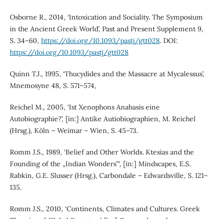
Osborne R., 2014, ‘Intoxication and Sociality. The Symposium
in the Ancient Greek World’, Past and Present Supplement 9,
S. 34–60,
https://doi.org/10.1093/pastj/gtt028
. DOI:
https://doi.org/10.1093/pastj/gtt028
Quinn T.J., 1995, ‘Thucydides and the Massacre at Mycalessus’,
Mnemosyne 48, S. 571–574,
Reichel M., 2005, ‘Ist Xenophons Anabasis eine
Autobiographie?’, [in:] Antike Autiobiographien, M. Reichel
(Hrsg.), Köln – Weimar – Wien, S. 45–73.
Romm J.S., 1989, ‘Belief and Other Worlds. Ktesias and the
Founding of the „Indian Wonders”‘, [in:] Mindscapes, E.S.
Rabkin, G.E. Slusser (Hrsg.), Carbondale – Edwardsville, S. 121–
135.
Romm J.S., 2010, ‘Continents, Climates and Cultures. Greek