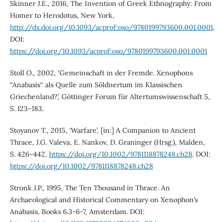
Skinner J.E., 2016, The Invention of Greek Ethnography: From
Homer to Herodotus, New York,
http://dx.doi.org/10.1093/acprof:oso/9780199793600.001.0001
.
DOI:
https://doi.org/10.1093/acprof:oso/9780199793600.001.0001
Stoll O., 2002, ‘Gemeinschaft in der Fremde. Xenophons
“Anabasis“ als Quelle zum Söldnertum im Klassischen
Griechenland?’, Göttinger Forum für Altertumswissenschaft 5,
S. 123–183.
Stoyanov T., 2015, ‘Warfare’, [in:] A Companion to Ancient
Thrace, J.G. Valeva, E. Nankov, D. Graninger (Hrsg.), Malden,
S. 426–442,
https://doi.org/10.1002/9781118878248.ch28
. DOI:
https://doi.org/10.1002/9781118878248.ch28
Stronk J.P., 1995, The Ten Thousand in Thrace. An
Archaeological and Historical Commentary on Xenophon’s
Anabasis, Books 6.3-6-7, Amsterdam. DOI: