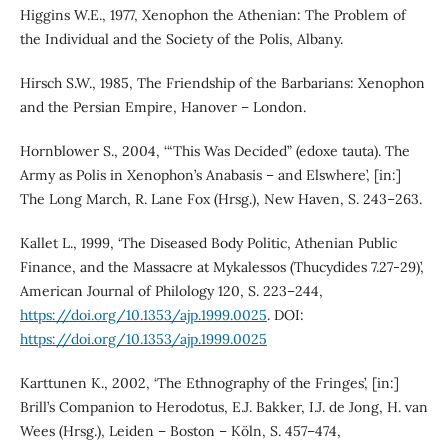
Higgins W.E., 1977, Xenophon the Athenian: The Problem of
the Individual and the Society of the Polis, Albany.
Hirsch S.W., 1985, The Friendship of the Barbarians: Xenophon
and the Persian Empire, Hanover – London.
Hornblower S., 2004, ‘“This Was Decided” (edoxe tauta). The
Army as Polis in Xenophon’s Anabasis – and Elswhere’, [in:]
The Long March, R. Lane Fox (Hrsg.), New Haven, S. 243–263.
Kallet L., 1999, ‘The Diseased Body Politic, Athenian Public
Finance, and the Massacre at Mykalessos (Thucydides 7.27-29)’,
American Journal of Philology 120, S. 223–244,
https://doi.org/10.1353/ajp.1999.0025
. DOI:
https://doi.org/10.1353/ajp.1999.0025
Karttunen K., 2002, ‘The Ethnography of the Fringes’, [in:]
Brill’s Companion to Herodotus, E.J. Bakker, I.J. de Jong, H. van
Wees (Hrsg.), Leiden – Boston – Köln, S. 457–474,