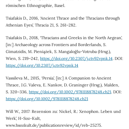
römischen Ethnographie, Basel.
Tsiafakis D., 2016, ‘Ancient Thrace and the Thracians through
Athenian Eyes’, Thracia 21, S. 261–282.
Tsiafakis D., 2018, ‘Thracians and Greeks in the North Aegean’,
[in:] Archaeology across Frontiers and Borderlands, S.
Gimatzidis, M. Pieniążek, S. Mangaloğlu-Votruba (Hrsg.),
Wien, S. 219–242,
https://doi.org/10.2307/j.ctv92vpnk.14
. DOI:
https://doi.org/10.2307/j.ctv92vpnk.14
Vassileva M., 2015, ‘Persia’, [in:] A Companion to Ancient
Thrace, J.G. Valeva, E. Nankov, D. Graninger (Hrsg.), Malden,
S. 320–336,
https://doi.org/10.1002/9781118878248.ch21
. DOI:
https://doi.org/10.1002/9781118878248.ch21
Will W., 2017: Rezension zu: Nickel, R.: Xenophon. Leben und
Werk’, H-Soz-Kult,
www.hsozkult.de/publicationreview/id/reb-25275.