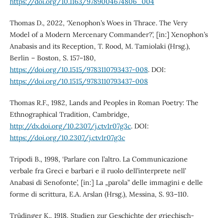
https://doi.org/10.1163/9789004674806_004
Thomas D., 2022, ‘Xenophon’s Woes in Thrace. The Very
Model of a Modern Mercenary Commander?’, [in:] Xenophon’s
Anabasis and its Reception, T. Rood, M. Tamiolaki (Hrsg.),
Berlin – Boston, S. 157–180,
https://doi.org/10.1515/9783110793437-008
. DOI:
https://doi.org/10.1515/9783110793437-008
Thomas R.F., 1982, Lands and Peoples in Roman Poetry: The
Ethnographical Tradition, Cambridge,
http://dx.doi.org/10.2307/j.ctv1r07g3c
. DOI:
https://doi.org/10.2307/j.ctv1r07g3c
Tripodi B., 1998, ‘Parlare con l’altro. La Communicazione
verbale fra Greci e barbari e il ruolo dell’interprete nell’
Anabasi di Senofonte’, [in:] La „parola” delle immagini e delle
forme di scrittura, E.A. Arslan (Hrsg.), Messina, S. 93–110.
Trüdinger K., 1918, Studien zur Geschichte der griechisch-