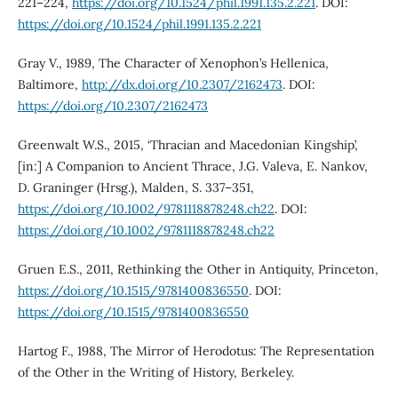
221–224,
https://doi.org/10.1524/phil.1991.135.2.221
. DOI:
https://doi.org/10.1524/phil.1991.135.2.221
Gray V., 1989, The Character of Xenophon’s Hellenica,
Baltimore,
http://dx.doi.org/10.2307/2162473
. DOI:
https://doi.org/10.2307/2162473
Greenwalt W.S., 2015, ‘Thracian and Macedonian Kingship’,
[in:] A Companion to Ancient Thrace, J.G. Valeva, E. Nankov,
D. Graninger (Hrsg.), Malden, S. 337–351,
https://doi.org/10.1002/9781118878248.ch22
. DOI:
https://doi.org/10.1002/9781118878248.ch22
Gruen E.S., 2011, Rethinking the Other in Antiquity, Princeton,
https://doi.org/10.1515/9781400836550
. DOI:
https://doi.org/10.1515/9781400836550
Hartog F., 1988, The Mirror of Herodotus: The Representation
of the Other in the Writing of History, Berkeley.