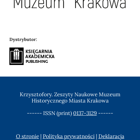
Dystrybutor:
Krzysztofory. Zeszyty Naukowe Muzeum
Historycznego Miasta Krakowa
------ ISSN (print)
0137-3129
------
O stronie
|
Polityka prywatności
|
Deklaracja