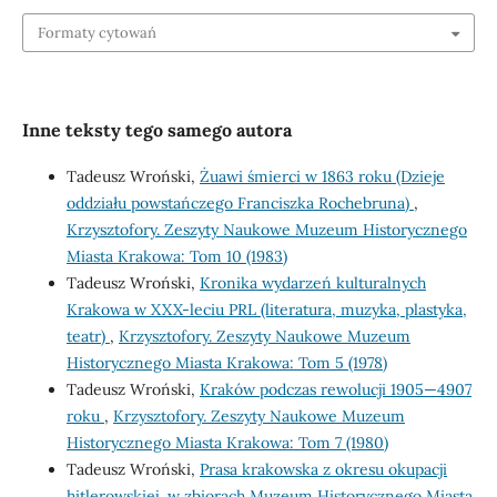
Formaty cytowań
Inne teksty tego samego autora
Tadeusz Wroński,
Żuawi śmierci w 1863 roku (Dzieje
oddziału powstańczego Franciszka Rochebruna)
,
Krzysztofory. Zeszyty Naukowe Muzeum Historycznego
Miasta Krakowa: Tom 10 (1983)
Tadeusz Wroński,
Kronika wydarzeń kulturalnych
Krakowa w XXX-leciu PRL (literatura, muzyka, plastyka,
teatr)
,
Krzysztofory. Zeszyty Naukowe Muzeum
Historycznego Miasta Krakowa: Tom 5 (1978)
Tadeusz Wroński,
Kraków podczas rewolucji 1905—4907
roku
,
Krzysztofory. Zeszyty Naukowe Muzeum
Historycznego Miasta Krakowa: Tom 7 (1980)
Tadeusz Wroński,
Prasa krakowska z okresu okupacji
hitlerowskiej, w zbiorach Muzeum Historycznego Miasta