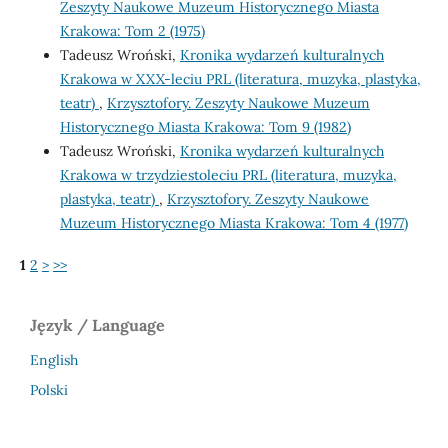
Zeszyty Naukowe Muzeum Historycznego Miasta
Krakowa: Tom 2 (1975)
Tadeusz Wroński,
Kronika wydarzeń kulturalnych
Krakowa w XXX-leciu PRL (literatura, muzyka, plastyka,
teatr)
,
Krzysztofory. Zeszyty Naukowe Muzeum
Historycznego Miasta Krakowa: Tom 9 (1982)
Tadeusz Wroński,
Kronika wydarzeń kulturalnych
Krakowa w trzydziestoleciu PRL (literatura, muzyka,
plastyka, teatr)
,
Krzysztofory. Zeszyty Naukowe
Muzeum Historycznego Miasta Krakowa: Tom 4 (1977)
1
2
>
>>
Język / Language
English
Polski