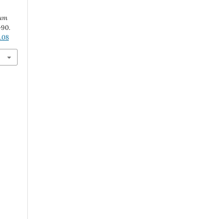
eum
-90.
.08