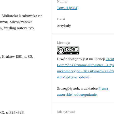
Numer
Tom 11 (1984)
, Biblioteka Krakowska nr
Dział
 Jamroz, Mieszczańska
Artykuły
17, według autora typ
Licencja
, Kraków 1891, s. 80.
Utwór dostępny jest na licencji
Creat
Commons Uznanie autorstwa – Uży
niekomercyjne – Bez utworów zależ
4.0 Międzynarodowe
.
Szczegóły zob. w zakładce
Prawa
autorskie i udostępnianie
.
Jak cytować
 XX, s. 325–326.