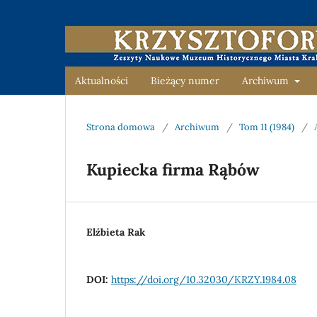
Aktualności
Bieżący numer
Archiwum
Strona domowa
/
Archiwum
/
Tom 11 (1984)
/
Kupiecka firma Rąbów
Elżbieta Rak
DOI:
https://doi.org/10.32030/KRZY.1984.08