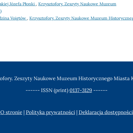
skiej Józefa Płonki
,
Krzysztofory. Zeszyty Naukowe Muzeum
)
dzina Voigtów
,
Krzysztofory. Zeszyty Naukowe Muzeum Historyczne
ofory. Zeszyty Naukowe Muzeum Historycznego Miasta
------ ISSN (print)
0137-3129
------
O stronie
|
Polityka prywatności
|
Deklaracja dostępności