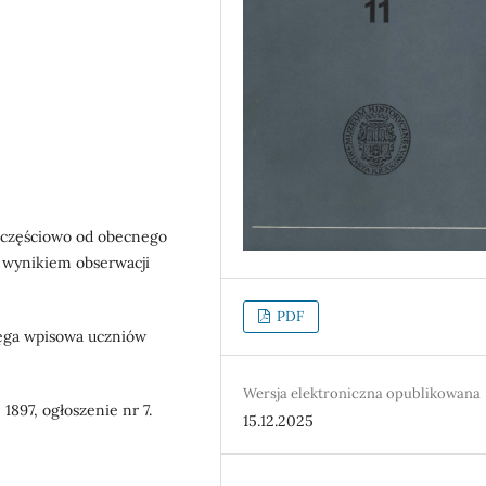
 częściowo od obecnego
ą wynikiem obserwacji
PDF
ięga wpisowa uczniów
Wersja elektroniczna opublikowana
 1897, ogłoszenie nr 7.
15.12.2025