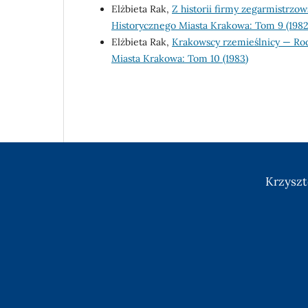
Elżbieta Rak,
Z historii firmy zegarmistrzow
Historycznego Miasta Krakowa: Tom 9 (1982
Elżbieta Rak,
Krakowscy rzemieślnicy — Ro
Miasta Krakowa: Tom 10 (1983)
Krzyszt