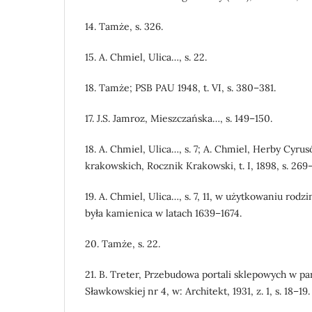
14. Tamże, s. 326.
15. A. Chmiel, Ulica…, s. 22.
18. Tamże; PSB PAU 1948, t. VI, s. 380–381.
17. J.S. Jamroz, Mieszczańska…, s. 149–150.
18. A. Chmiel, Ulica…, s. 7; A. Chmiel, Herby Cyr
krakowskich, Rocznik Krakowski, t. I, 1898, s. 269
19. A. Chmiel, Ulica…, s. 7, 11, w użytkowaniu rodzi
była kamienica w latach 1639–1674.
20. Tamże, s. 22.
21. B. Treter, Przebudowa portali sklepowych w pa
Sławkowskiej nr 4, w: Architekt, 1931, z. 1, s. 18–19.