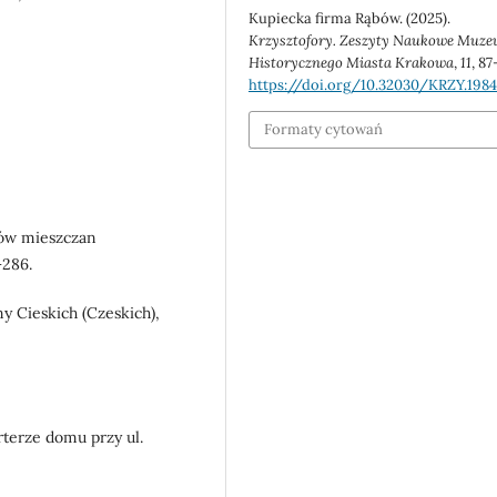
Kupiecka firma Rąbów. (2025).
Krzysztofory. Zeszyty Naukowe Muz
Historycznego Miasta Krakowa
,
11
, 87
https://doi.org/10.32030/KRZY.1984
Formaty cytowań
usów mieszczan
–286.
ny Cieskich (Czeskich),
rterze domu przy ul.