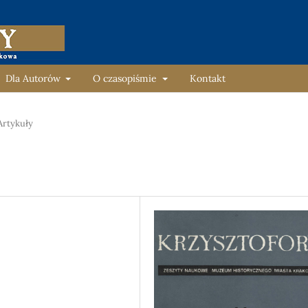
Dla Autorów
O czasopiśmie
Kontakt
Artykuły