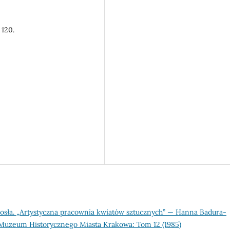
 120.
osła. „Artystyczna pracownia kwiatów sztucznych” — Hanna Badura-
 Muzeum Historycznego Miasta Krakowa: Tom 12 (1985)