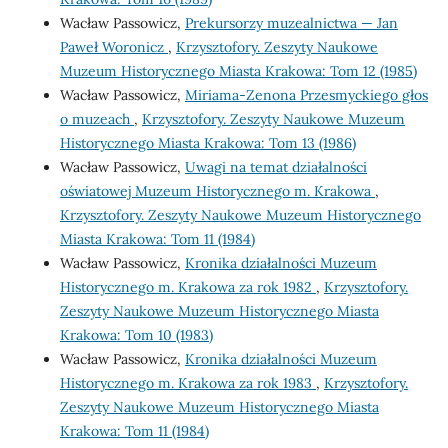
Wacław Passowicz,
Prekursorzy muzealnictwa — Jan
Paweł Woronicz
,
Krzysztofory. Zeszyty Naukowe
Muzeum Historycznego Miasta Krakowa: Tom 12 (1985)
Wacław Passowicz,
Miriama-Zenona Przesmyckiego głos
o muzeach
,
Krzysztofory. Zeszyty Naukowe Muzeum
Historycznego Miasta Krakowa: Tom 13 (1986)
Wacław Passowicz,
Uwagi na temat działalności
oświatowej Muzeum Historycznego m. Krakowa
,
Krzysztofory. Zeszyty Naukowe Muzeum Historycznego
Miasta Krakowa: Tom 11 (1984)
Wacław Passowicz,
Kronika działalności Muzeum
Historycznego m. Krakowa za rok 1982
,
Krzysztofory.
Zeszyty Naukowe Muzeum Historycznego Miasta
Krakowa: Tom 10 (1983)
Wacław Passowicz,
Kronika działalności Muzeum
Historycznego m. Krakowa za rok 1983
,
Krzysztofory.
Zeszyty Naukowe Muzeum Historycznego Miasta
Krakowa: Tom 11 (1984)