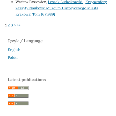
Wacław Passowicz,
Leszek Ludwikowski
,
Krzysztofory.
Zeszyty Naukowe Muzeum Historycznego Miasta
Krakowa: Tom 16 (1989)
1
2
3
>
>>
Język / Language
English
Polski
Latest publications