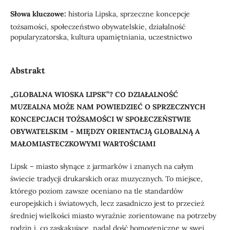
Słowa kluczowe:
historia Lipska, sprzeczne koncepcje
tożsamości, społeczeństwo obywatelskie, działalność
popularyzatorska, kultura upamiętniania, uczestnictwo
Abstrakt
„GLOBALNA WIOSKA LIPSK”? CO DZIAŁALNOŚĆ
MUZEALNA MOŻE NAM POWIEDZIEĆ O SPRZECZNYCH
KONCEPCJACH TOŻSAMOŚCI W SPOŁECZEŃSTWIE
OBYWATELSKIM - MIĘDZY ORIENTACJĄ GLOBALNĄ A
MAŁOMIASTECZKOWYMI WARTOŚCIAMI
Lipsk – miasto słynące z jarmarków i znanych na całym
świecie tradycji drukarskich oraz muzycznych. To miejsce,
którego poziom zawsze oceniano na tle standardów
europejskich i światowych, lecz zasadniczo jest to przecież
średniej wielkości miasto wyraźnie zorientowane na potrzeby
rodzin i, co zaskakujące, nadal dość homogeniczne w swej