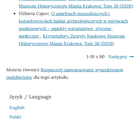
Muzeum Historycznego Miasta Krakowa: Tom 38 (2020)
Elżbieta Cajzer,
O aspektach muzealniczych i
konsekwencjach badań archeologicznych w miejscach
poobozowych – aspekty warsztatowe, etyczne,
społeczne
,
Krzysztofory. Zeszyty Naukowe Muzeum
Historycznego Miasta Krakowa: Tom 38 (2020)
1-10 z 80
Następny
Możesz również
Rozpocznij zaawansowane wyszukiwanie
podobieństw
dla tego artykułu.
Język / Language
English
Polski