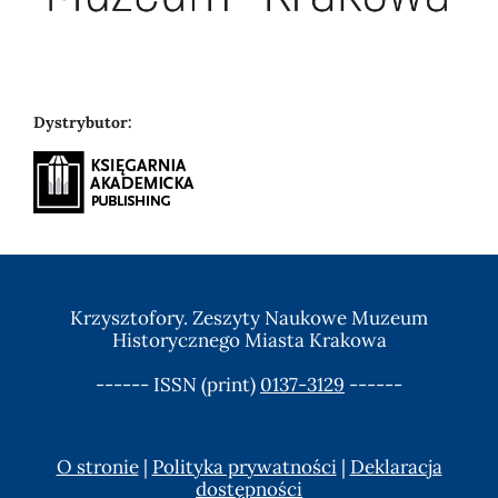
Dystrybutor:
Krzysztofory. Zeszyty Naukowe Muzeum
Historycznego Miasta Krakowa
------ ISSN (print)
0137-3129
------
O stronie
|
Polityka prywatności
|
Deklaracja
dostępności