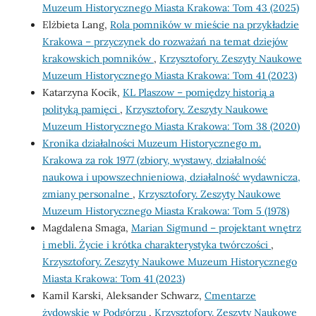
Muzeum Historycznego Miasta Krakowa: Tom 43 (2025)
Elżbieta Lang,
Rola pomników w mieście na przykładzie
Krakowa – przyczynek do rozważań na temat dziejów
krakowskich pomników
,
Krzysztofory. Zeszyty Naukowe
Muzeum Historycznego Miasta Krakowa: Tom 41 (2023)
Katarzyna Kocik,
KL Plaszow – pomiędzy historią a
polityką pamięci
,
Krzysztofory. Zeszyty Naukowe
Muzeum Historycznego Miasta Krakowa: Tom 38 (2020)
Kronika działalności Muzeum Historycznego m.
Krakowa za rok 1977 (zbiory, wystawy, działalność
naukowa i upowszechnieniowa, działalność wydawnicza,
zmiany personalne
,
Krzysztofory. Zeszyty Naukowe
Muzeum Historycznego Miasta Krakowa: Tom 5 (1978)
Magdalena Smaga,
Marian Sigmund – projektant wnętrz
i mebli. Życie i krótka charakterystyka twórczości
,
Krzysztofory. Zeszyty Naukowe Muzeum Historycznego
Miasta Krakowa: Tom 41 (2023)
Kamil Karski, Aleksander Schwarz,
Cmentarze
żydowskie w Podgórzu
,
Krzysztofory. Zeszyty Naukowe