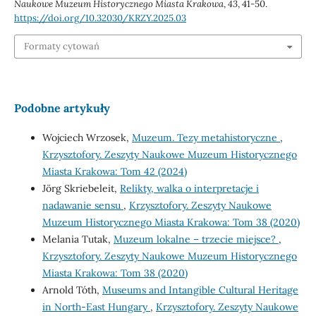
Naukowe Muzeum Historycznego Miasta Krakowa
,
43
, 41-50.
https://doi.org/10.32030/KRZY.2025.03
Formaty cytowań
Podobne artykuły
Wojciech Wrzosek,
Muzeum. Tezy metahistoryczne
,
Krzysztofory. Zeszyty Naukowe Muzeum Historycznego
Miasta Krakowa: Tom 42 (2024)
Jörg Skriebeleit,
Relikty, walka o interpretacje i
nadawanie sensu
,
Krzysztofory. Zeszyty Naukowe
Muzeum Historycznego Miasta Krakowa: Tom 38 (2020)
Melania Tutak,
Muzeum lokalne – trzecie miejsce?
,
Krzysztofory. Zeszyty Naukowe Muzeum Historycznego
Miasta Krakowa: Tom 38 (2020)
Arnold Tóth,
Museums and Intangible Cultural Heritage
in North-East Hungary
,
Krzysztofory. Zeszyty Naukowe