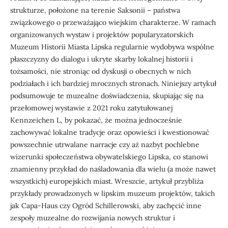
strukturze, położone na terenie Saksonii – państwa
związkowego o przeważająco wiejskim charakterze. W ramach
organizowanych wystaw i projektów popularyzatorskich
Muzeum Historii Miasta Lipska regularnie wydobywa wspólne
płaszczyzny do dialogu i ukryte skarby lokalnej historii i
tożsamości, nie stroniąc od dyskusji o obecnych w nich
podziałach i ich bardziej mrocznych stronach. Niniejszy artykuł
podsumowuje te muzealne doświadczenia, skupiając się na
przełomowej wystawie z 2021 roku zatytułowanej
Kennzeichen L, by pokazać, że można jednocześnie
zachowywać lokalne tradycje oraz opowieści i kwestionować
powszechnie utrwalane narracje czy aż nazbyt pochlebne
wizerunki społeczeństwa obywatelskiego Lipska, co stanowi
znamienny przykład do naśladowania dla wielu (a może nawet
wszystkich) europejskich miast. Wreszcie, artykuł przybliża
przykłady prowadzonych w lipskim muzeum projektów, takich
jak Capa-Haus czy Ogród Schillerowski, aby zachęcić inne
zespoły muzealne do rozwijania nowych struktur i