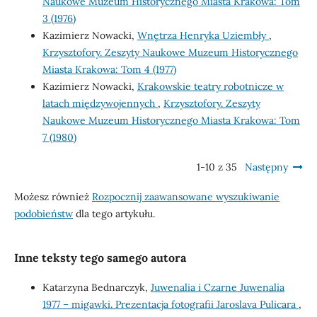
Naukowe Muzeum Historycznego Miasta Krakowa: Tom
3 (1976)
Kazimierz Nowacki,
Wnętrza Henryka Uziembły
,
Krzysztofory. Zeszyty Naukowe Muzeum Historycznego
Miasta Krakowa: Tom 4 (1977)
Kazimierz Nowacki,
Krakowskie teatry robotnicze w
latach międzywojennych
,
Krzysztofory. Zeszyty
Naukowe Muzeum Historycznego Miasta Krakowa: Tom
7 (1980)
1-10 z 35
Następny
Możesz również
Rozpocznij zaawansowane wyszukiwanie
podobieństw
dla tego artykułu.
Inne teksty tego samego autora
Katarzyna Bednarczyk,
Juwenalia i Czarne Juwenalia
1977 – migawki. Prezentacja fotografii Jaroslava Pulicara
,