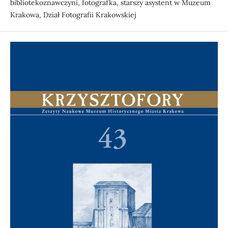
bibliotekoznawczyni, fotografka, starszy asystent w Muzeum
Krakowa, Dział Fotografii Krakowskiej