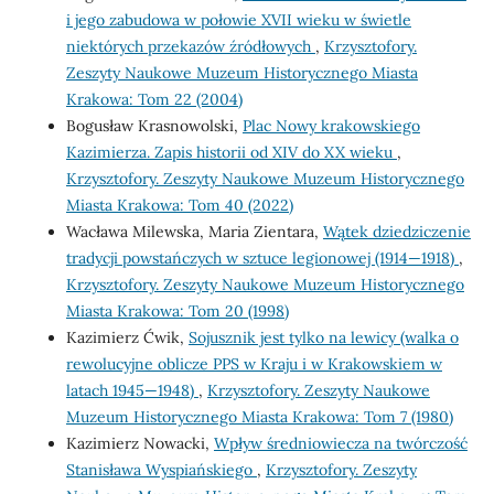
i jego zabudowa w połowie XVII wieku w świetle
niektórych przekazów źródłowych
,
Krzysztofory.
Zeszyty Naukowe Muzeum Historycznego Miasta
Krakowa: Tom 22 (2004)
Bogusław Krasnowolski,
Plac Nowy krakowskiego
Kazimierza. Zapis historii od XIV do XX wieku
,
Krzysztofory. Zeszyty Naukowe Muzeum Historycznego
Miasta Krakowa: Tom 40 (2022)
Wacława Milewska, Maria Zientara,
Wątek dziedziczenie
tradycji powstańczych w sztuce legionowej (1914—1918)
,
Krzysztofory. Zeszyty Naukowe Muzeum Historycznego
Miasta Krakowa: Tom 20 (1998)
Kazimierz Ćwik,
Sojusznik jest tylko na lewicy (walka o
rewolucyjne oblicze PPS w Kraju i w Krakowskiem w
latach 1945—1948)
,
Krzysztofory. Zeszyty Naukowe
Muzeum Historycznego Miasta Krakowa: Tom 7 (1980)
Kazimierz Nowacki,
Wpływ średniowiecza na twórczość
Stanisława Wyspiańskiego
,
Krzysztofory. Zeszyty