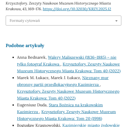
Krzysztofory. Zeszyty Naukowe Muzeum Historycznego Miasta
Krakowa
,
43
, 169-176.
https://doi.org/10.32030/KRZY.2025.12
Formaty cytowań
Podobne artykuły
Anna Bednarek,
Walery Maliszewski (1836–1885) – nie
tylko fotograf Krakowa
,
Krzysztofory. Zeszyty Naukowe
Muzeum Historycznego Miasta Krakowa: Tom 40 (2022)
Marek M. Łukacz, Marek J. Łukacz,
Nieznany mur
obronny partii przedlokacyjnego Kazimierza
,
Krzysztofory. Zeszyty Naukowe Muzeum Historycznego
Miasta Krakowa: Tom 40 (2022)
Eugeniusz Duda,
Stara Bożnica na krakowskim
Kazimierzu
,
Krzysztofory. Zeszyty Naukowe Muzeum
Historycznego Miasta Krakowa: Tom 20 (1998)
Bogusław Krasnowolski,
Kazimierskie miasto żydowskie