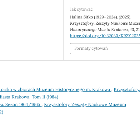
Jak cytować
Halina Sitko (1929–2024). (2025).
Krzysztofory. Zeszyty Naukowe Muz
Historycznego Miasta Krakowa
,
43
, 2
https://doi.org/10.32030/KRZY.2025
Formaty cytowań
aktorska w zbiorach Muzeum Historycznego m. Krakowa
,
Krzysztofory.
asta Krakowa: Tom 11 (1984)
wa. Sezon 1964/1965
,
Krzysztofory. Zeszyty Naukowe Muzeum
2)