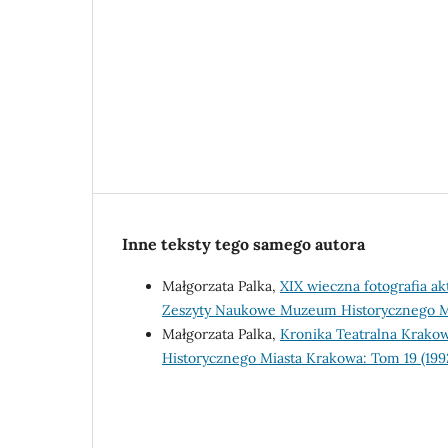
Inne teksty tego samego autora
Małgorzata Palka,
XIX wieczna fotografia 
Zeszyty Naukowe Muzeum Historycznego Mi
Małgorzata Palka,
Kronika Teatralna Krako
Historycznego Miasta Krakowa: Tom 19 (199