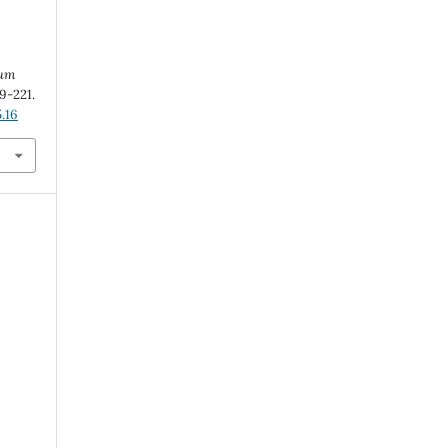
eum
19-221.
.16