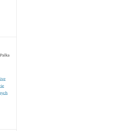
 Palka
ive
cie
nych