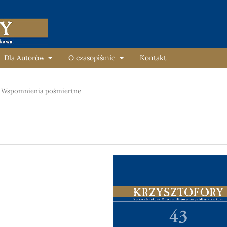
Dla Autorów
O czasopiśmie
Kontakt
Wspomnienia pośmiertne