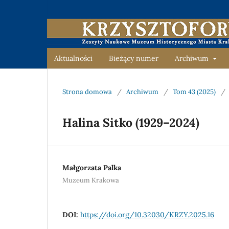
Aktualności
Bieżący numer
Archiwum
Strona domowa
/
Archiwum
/
Tom 43 (2025)
/
Halina Sitko (1929–2024)
Małgorzata Palka
Muzeum Krakowa
DOI:
https://doi.org/10.32030/KRZY.2025.16